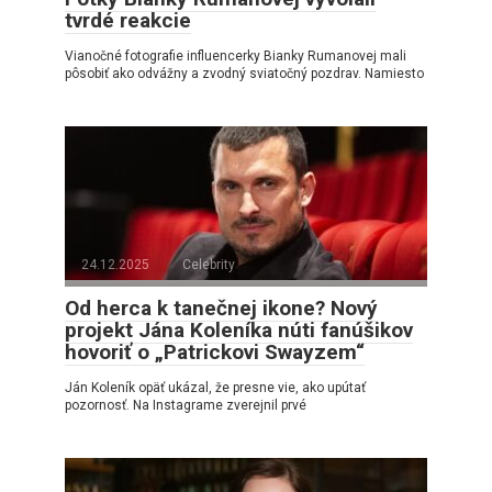
tvrdé reakcie
Vianočné fotografie influencerky Bianky Rumanovej mali
pôsobiť ako odvážny a zvodný sviatočný pozdrav. Namiesto
24.12.2025
Celebrity
Od herca k tanečnej ikone? Nový
projekt Jána Koleníka núti fanúšikov
hovoriť o „Patrickovi Swayzem“
Ján Koleník opäť ukázal, že presne vie, ako upútať
pozornosť. Na Instagrame zverejnil prvé