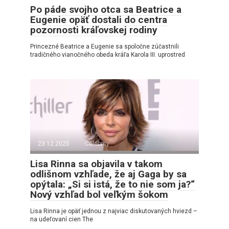
Po páde svojho otca sa Beatrice a
Eugenie opäť dostali do centra
pozornosti kráľovskej rodiny
Princezné Beatrice a Eugenie sa spoločne zúčastnili
tradičného vianočného obeda kráľa Karola III. uprostred
23.12.2025
Celebrity
Lisa Rinna sa objavila v takom
odlišnom vzhľade, že aj Gaga by sa
opýtala: „Si si istá, že to nie som ja?“
Nový vzhľad bol veľkým šokom
Lisa Rinna je opäť jednou z najviac diskutovaných hviezd –
na udeľovaní cien The