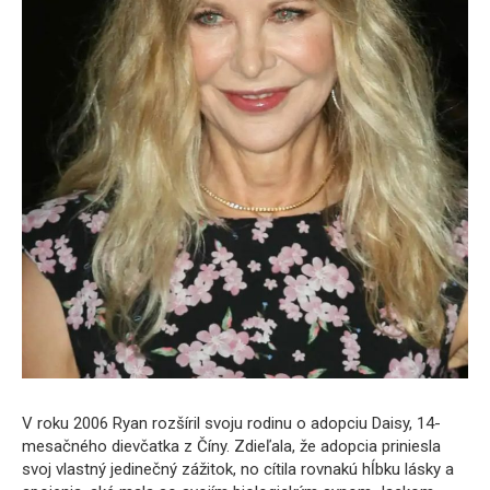
V roku 2006 Ryan rozšíril svoju rodinu o adopciu Daisy, 14-
mesačného dievčatka z Číny. Zdieľala, že adopcia priniesla
svoj vlastný jedinečný zážitok, no cítila rovnakú hĺbku lásky a