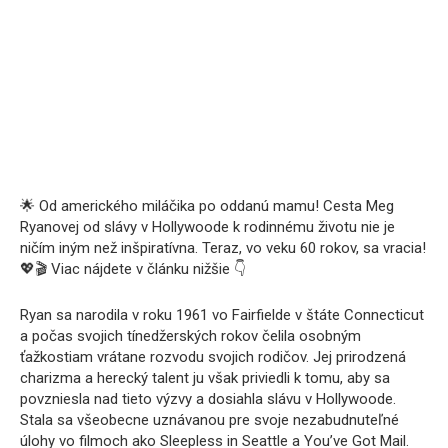
🌟 Od amerického miláčika po oddanú mamu! Cesta Meg
Ryanovej od slávy v Hollywoode k rodinnému životu nie je
ničím iným než inšpiratívna. Teraz, vo veku 60 rokov, sa vracia!
💖🎬 Viac nájdete v článku nižšie 👇
Ryan sa narodila v roku 1961 vo Fairfielde v štáte Connecticut
a počas svojich tínedžerských rokov čelila osobným
ťažkostiam vrátane rozvodu svojich rodičov. Jej prirodzená
charizma a herecký talent ju však priviedli k tomu, aby sa
povzniesla nad tieto výzvy a dosiahla slávu v Hollywoode.
Stala sa všeobecne uznávanou pre svoje nezabudnuteľné
úlohy vo filmoch ako Sleepless in Seattle a You’ve Got Mail.