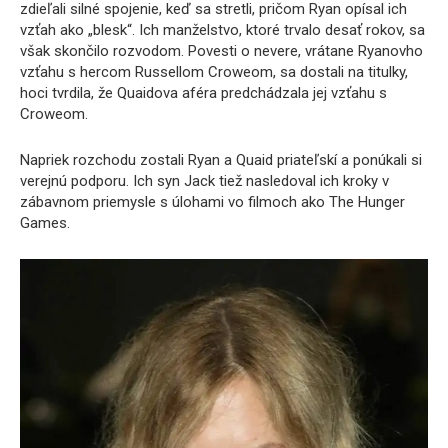
zdieľali silné spojenie, keď sa stretli, pričom Ryan opísal ich
vzťah ako „blesk“. Ich manželstvo, ktoré trvalo desať rokov, sa
však skončilo rozvodom. Povesti o nevere, vrátane Ryanovho
vzťahu s hercom Russellom Croweom, sa dostali na titulky,
hoci tvrdila, že Quaidova aféra predchádzala jej vzťahu s
Croweom.
Napriek rozchodu zostali Ryan a Quaid priateľskí a ponúkali si
verejnú podporu. Ich syn Jack tiež nasledoval ich kroky v
zábavnom priemysle s úlohami vo filmoch ako The Hunger
Games.