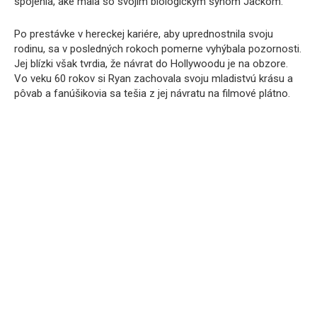
spojenia, aké mala so svojím biologickým synom Jackom.
Po prestávke v hereckej kariére, aby uprednostnila svoju
rodinu, sa v posledných rokoch pomerne vyhýbala pozornosti.
Jej blízki však tvrdia, že návrat do Hollywoodu je na obzore.
Vo veku 60 rokov si Ryan zachovala svoju mladistvú krásu a
pôvab a fanúšikovia sa tešia z jej návratu na filmové plátno.