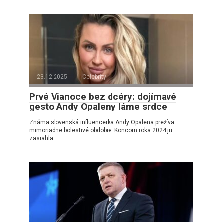
23.12.2025
Celebrity
Prvé Vianoce bez dcéry: dojímavé
gesto Andy Opaleny láme srdce
Známa slovenská influencerka Andy Opalena prežíva
mimoriadne bolestivé obdobie. Koncom roka 2024 ju
zasiahla