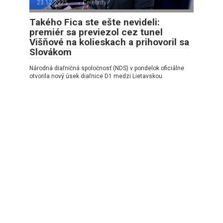
23.12.2025
Celebrity
Takého Fica ste ešte nevideli:
premiér sa previezol cez tunel
Višňové na kolieskach a prihovoril sa
Slovákom
Národná diaľničná spoločnosť (NDS) v pondelok oficiálne
otvorila nový úsek diaľnice D1 medzi Lietavskou