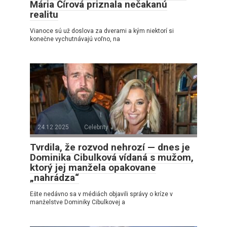
Mária Čírová priznala nečakanú
realitu
Vianoce sú už doslova za dverami a kým niektorí si
konečne vychutnávajú voľno, na
24.12.2025
Celebrity
Tvrdila, že rozvod nehrozí — dnes je
Dominika Cibulková vídaná s mužom,
ktorý jej manžela opakovane
„nahrádza“
Ešte nedávno sa v médiách objavili správy o kríze v
manželstve Dominiky Cibulkovej a