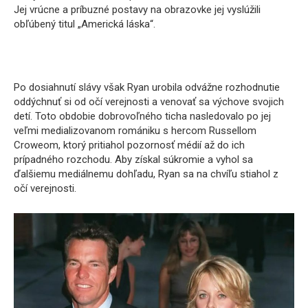
Jej vrúcne a príbuzné postavy na obrazovke jej vyslúžili
obľúbený titul „Americká láska“.
Po dosiahnutí slávy však Ryan urobila odvážne rozhodnutie
oddýchnuť si od očí verejnosti a venovať sa výchove svojich
detí. Toto obdobie dobrovoľného ticha nasledovalo po jej
veľmi medializovanom romániku s hercom Russellom
Croweom, ktorý pritiahol pozornosť médií až do ich
prípadného rozchodu. Aby získal súkromie a vyhol sa
ďalšiemu mediálnemu dohľadu, Ryan sa na chvíľu stiahol z
očí verejnosti.