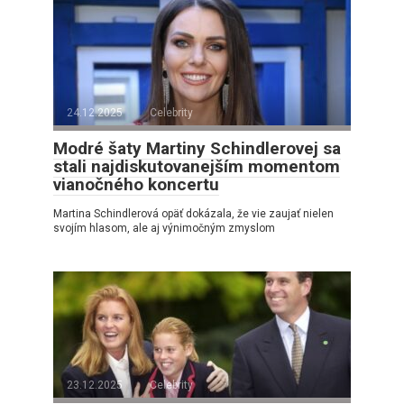
24.12.2025
Celebrity
Modré šaty Martiny Schindlerovej sa
stali najdiskutovanejším momentom
vianočného koncertu
Martina Schindlerová opäť dokázala, že vie zaujať nielen
svojím hlasom, ale aj výnimočným zmyslom
23.12.2025
Celebrity