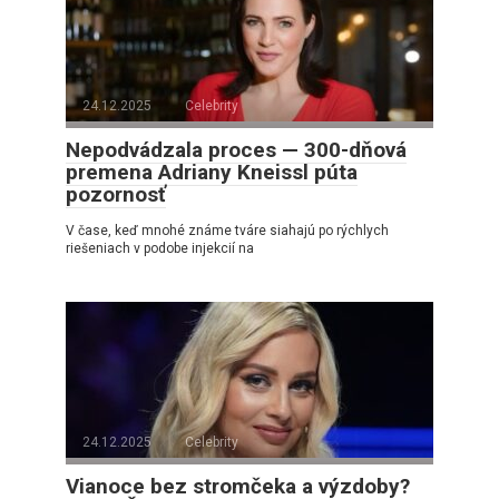
24.12.2025
Celebrity
Nepodvádzala proces — 300-dňová
premena Adriany Kneissl púta
pozornosť
V čase, keď mnohé známe tváre siahajú po rýchlych
riešeniach v podobe injekcií na
24.12.2025
Celebrity
Vianoce bez stromčeka a výzdoby?