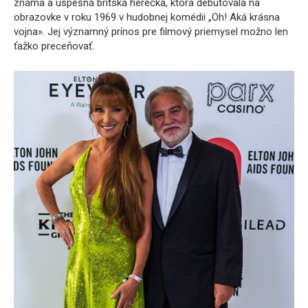
známa a úspešná britská herečka, ktorá debutovala na
obrazovke v roku 1969 v hudobnej komédii „Oh! Aká krásna
vojna». Jej významný prínos pre filmový priemysel možno len
ťažko preceňovať.