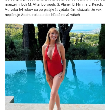
manželmi boli M. Attenborough, G. Planer, D. Flynn a J. Keach.
Vo veku 64 rokov sa po piatykrát vydala, čím ukázala, že vek
neplánuje žiadnu rolu a stále hľadá novú vášeň.