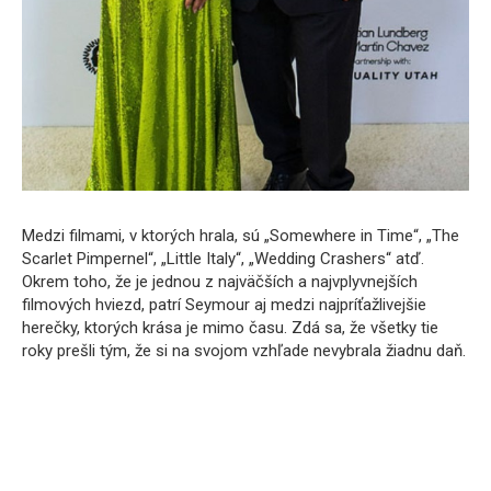
Medzi filmami, v ktorých hrala, sú „Somewhere in Time“, „The
Scarlet Pimpernel“, „Little Italy“, „Wedding Crashers“ atď.
Okrem toho, že je jednou z najväčších a najvplyvnejších
filmových hviezd, patrí Seymour aj medzi najpríťažlivejšie
herečky, ktorých krása je mimo času. Zdá sa, že všetky tie
roky prešli tým, že si na svojom vzhľade nevybrala žiadnu daň.