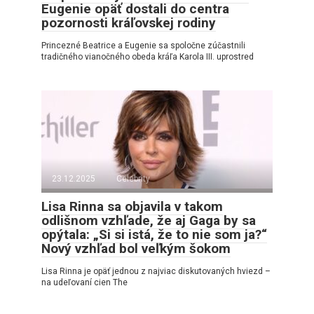
Eugenie opäť dostali do centra
pozornosti kráľovskej rodiny
Princezné Beatrice a Eugenie sa spoločne zúčastnili
tradičného vianočného obeda kráľa Karola III. uprostred
23.12.2025
Celebrity
Lisa Rinna sa objavila v takom
odlišnom vzhľade, že aj Gaga by sa
opýtala: „Si si istá, že to nie som ja?“
Nový vzhľad bol veľkým šokom
Lisa Rinna je opäť jednou z najviac diskutovaných hviezd –
na udeľovaní cien The