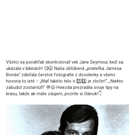
Všetci sa ponáhľali skontrolovať vek Jane Seymour, keď sa
ukázala v bikinách! 🧐🤫 Naša obľúbená „priateľka Jamesa
Bonda“ zdieľala čerstvé fotografie z dovolenky a všetci
hovoria to isté – „Mať takéto telo o 7️⃣3️⃣ je zločin!“, „Niekto
zabudol zostarnúť!“ 💬😉 Hviezda prezradila svoje tipy na
krásu, takže ak máte záujem, pozrite si článok!👇