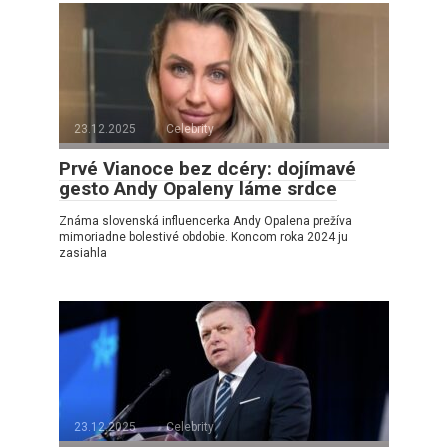
23.12.2025
Celebrity
Prvé Vianoce bez dcéry: dojímavé
gesto Andy Opaleny láme srdce
Známa slovenská influencerka Andy Opalena prežíva
mimoriadne bolestivé obdobie. Koncom roka 2024 ju
zasiahla
23.12.2025
Celebrity