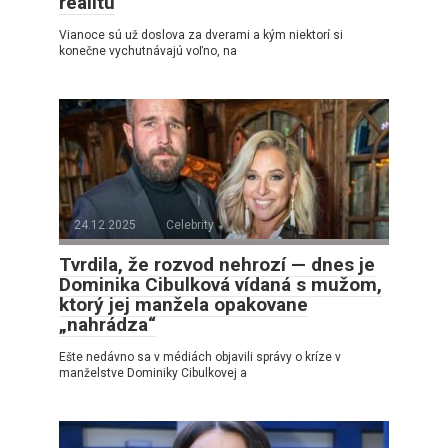
realitu
Vianoce sú už doslova za dverami a kým niektorí si
konečne vychutnávajú voľno, na
24.12.2025
Celebrity
Tvrdila, že rozvod nehrozí — dnes je
Dominika Cibulková vídaná s mužom,
ktorý jej manžela opakovane
„nahrádza“
Ešte nedávno sa v médiách objavili správy o kríze v
manželstve Dominiky Cibulkovej a