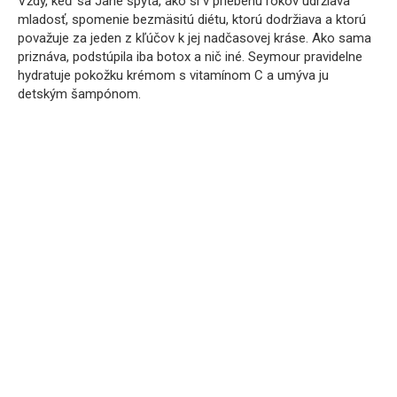
Vždy, keď sa Jane spýta, ako si v priebehu rokov udržiava
mladosť, spomenie bezmäsitú diétu, ktorú dodržiava a ktorú
považuje za jeden z kľúčov k jej nadčasovej kráse. Ako sama
priznáva, podstúpila iba botox a nič iné. Seymour pravidelne
hydratuje pokožku krémom s vitamínom C a umýva ju
detským šampónom.