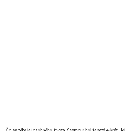
Čo sa týka jej osobného života, Seymour bol ženatý 4-krát. Jej