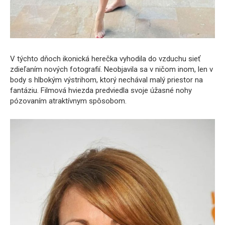
V týchto dňoch ikonická herečka vyhodila do vzduchu sieť
zdieľaním nových fotografií. Neobjavila sa v ničom inom, len v
body s hlbokým výstrihom, ktorý nechával malý priestor na
fantáziu. Filmová hviezda predviedla svoje úžasné nohy
pózovaním atraktívnym spôsobom.