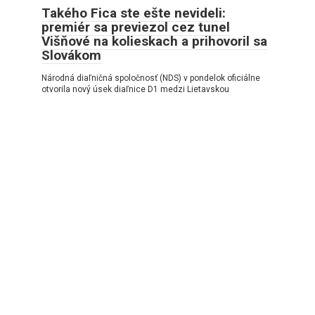
Takého Fica ste ešte nevideli:
premiér sa previezol cez tunel
Višňové na kolieskach a prihovoril sa
Slovákom
Národná diaľničná spoločnosť (NDS) v pondelok oficiálne
otvorila nový úsek diaľnice D1 medzi Lietavskou