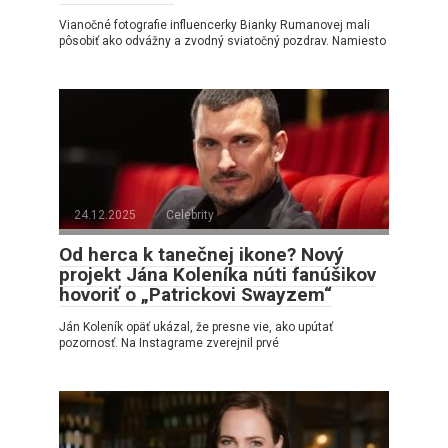
Vianočné fotografie influencerky Bianky Rumanovej mali
pôsobiť ako odvážny a zvodný sviatočný pozdrav. Namiesto
24.12.2025
Celebrity
Od herca k tanečnej ikone? Nový
projekt Jána Koleníka núti fanúšikov
hovoriť o „Patrickovi Swayzem“
Ján Koleník opäť ukázal, že presne vie, ako upútať
pozornosť. Na Instagrame zverejnil prvé