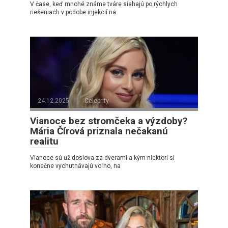
V čase, keď mnohé známe tváre siahajú po rýchlych
riešeniach v podobe injekcií na
24.12.2025
Celebrity
Vianoce bez stromčeka a výzdoby?
Mária Čírová priznala nečakanú
realitu
Vianoce sú už doslova za dverami a kým niektorí si
konečne vychutnávajú voľno, na