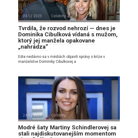
24.12.2025
Celebrity
Tvrdila, že rozvod nehrozí — dnes je
Dominika Cibulková vídaná s mužom,
ktorý jej manžela opakovane
„nahrádza“
Ešte nedávno sa v médiách objavili správy o kríze v
manželstve Dominiky Cibulkovej a
24.12.2025
Celebrity
Modré šaty Martiny Schindlerovej sa
stali najdiskutovanejším momentom