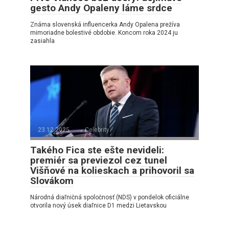
gesto Andy Opaleny láme srdce
Známa slovenská influencerka Andy Opalena prežíva
mimoriadne bolestivé obdobie. Koncom roka 2024 ju
zasiahla
23.12.2025
Celebrity
Takého Fica ste ešte nevideli:
premiér sa previezol cez tunel
Višňové na kolieskach a prihovoril sa
Slovákom
Národná diaľničná spoločnosť (NDS) v pondelok oficiálne
otvorila nový úsek diaľnice D1 medzi Lietavskou