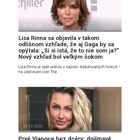
23.12.2025
Celebrity
Lisa Rinna sa objavila v takom
odlišnom vzhľade, že aj Gaga by sa
opýtala: „Si si istá, že to nie som ja?“
Nový vzhľad bol veľkým šokom
Lisa Rinna je opäť jednou z najviac diskutovaných hviezd –
na udeľovaní cien The
23.12.2025
Celebrity
Prvé Vianoce bez dcéry: dojímavé