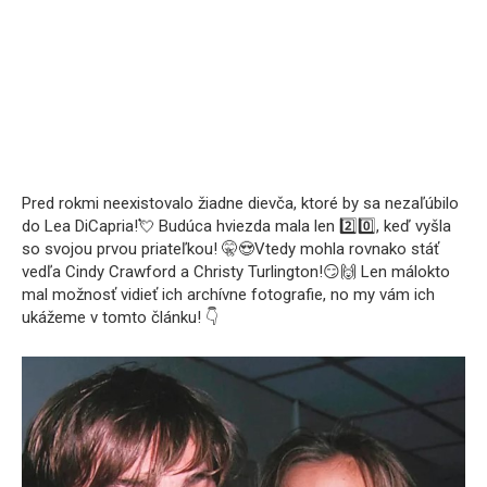
Pred rokmi neexistovalo žiadne dievča, ktoré by sa nezaľúbilo
do Lea DiCapria!💘 Budúca hviezda mala len 2️⃣0️⃣, keď vyšla
so svojou prvou priateľkou! 🤫😍Vtedy mohla rovnako stáť
vedľa Cindy Crawford a Christy Turlington!😏🙌 Len málokto
mal možnosť vidieť ich archívne fotografie, no my vám ich
ukážeme v tomto článku! 👇