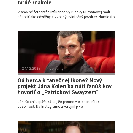
tvrdé reakcie
Vianočné fotografie influencerky Bianky Rumanovej mali
pôsobiť ako odvážny a zvodný sviatočný pozdrav. Namiesto
24.12.2025
Celebrity
Od herca k tanečnej ikone? Nový
projekt Jána Koleníka núti fanúšikov
hovoriť o „Patrickovi Swayzem“
Ján Koleník opäť ukázal, že presne vie, ako upútať
pozornosť. Na Instagrame zverejnil prvé