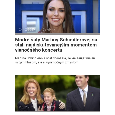
24.12.2025
Celebrity
Modré šaty Martiny Schindlerovej sa
stali najdiskutovanejším momentom
vianočného koncertu
Martina Schindlerová opäť dokázala, že vie zaujať nielen
svojím hlasom, ale aj výnimočným zmyslom
23.12.2025
Celebrity