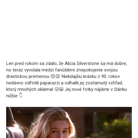
Len pred rokom sa zdalo, že Alicia Silverstone sa má dobre,
no teraz vyvolala medzi fanúšikmi znepokojenie svojou
drastickou premenou 😒😲 Niekdajšiu krásku z 90. rokov
nedávno odfotili paparazzi a odhalili jej zostarnutý vzhľad,
ktorý mnohých sklamal 🫢😬 Jej nové fotky nájdete v článku
nižšie 👇