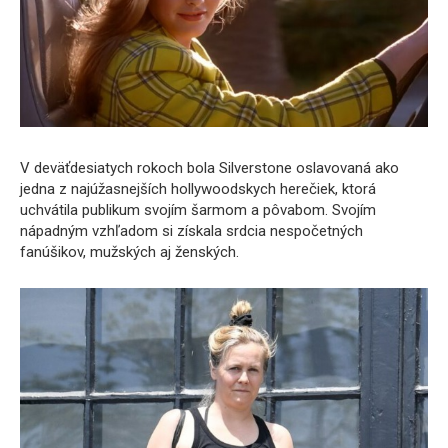
V deväťdesiatych rokoch bola Silverstone oslavovaná ako
jedna z najúžasnejších hollywoodskych herečiek, ktorá
uchvátila publikum svojím šarmom a pôvabom. Svojím
nápadným vzhľadom si získala srdcia nespočetných
fanúšikov, mužských aj ženských.