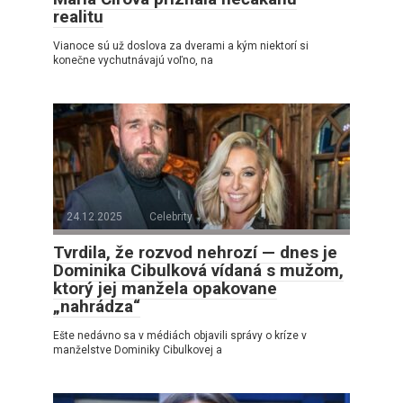
realitu
Vianoce sú už doslova za dverami a kým niektorí si
konečne vychutnávajú voľno, na
24.12.2025
Celebrity
Tvrdila, že rozvod nehrozí — dnes je
Dominika Cibulková vídaná s mužom,
ktorý jej manžela opakovane
„nahrádza“
Ešte nedávno sa v médiách objavili správy o kríze v
manželstve Dominiky Cibulkovej a