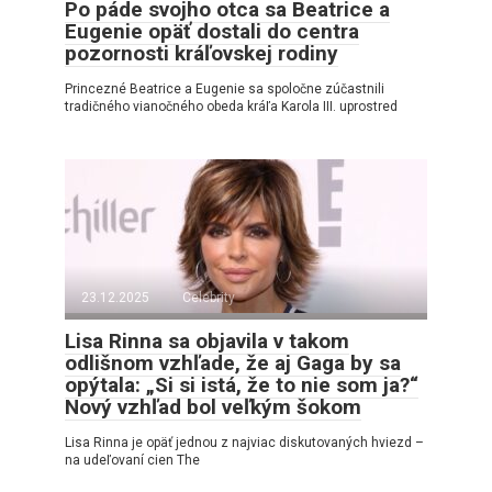
Po páde svojho otca sa Beatrice a
Eugenie opäť dostali do centra
pozornosti kráľovskej rodiny
Princezné Beatrice a Eugenie sa spoločne zúčastnili
tradičného vianočného obeda kráľa Karola III. uprostred
23.12.2025
Celebrity
Lisa Rinna sa objavila v takom
odlišnom vzhľade, že aj Gaga by sa
opýtala: „Si si istá, že to nie som ja?“
Nový vzhľad bol veľkým šokom
Lisa Rinna je opäť jednou z najviac diskutovaných hviezd –
na udeľovaní cien The