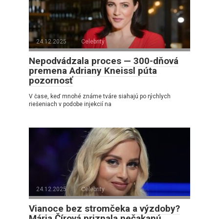
24.12.2025
Celebrity
Nepodvádzala proces — 300-dňová
premena Adriany Kneissl púta
pozornosť
V čase, keď mnohé známe tváre siahajú po rýchlych
riešeniach v podobe injekcií na
24.12.2025
Celebrity
Vianoce bez stromčeka a výzdoby?
Mária Čírová priznala nečakanú