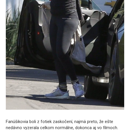
Fanúšikovia boli z fotiek zaskočení, najmä preto, že ešte
nedávno vyzerala celkom normálne, dokonca aj vo filmoch.