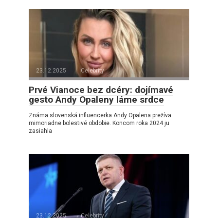
23.12.2025
Celebrity
Prvé Vianoce bez dcéry: dojímavé
gesto Andy Opaleny láme srdce
Známa slovenská influencerka Andy Opalena prežíva
mimoriadne bolestivé obdobie. Koncom roka 2024 ju
zasiahla
23.12.2025
Celebrity