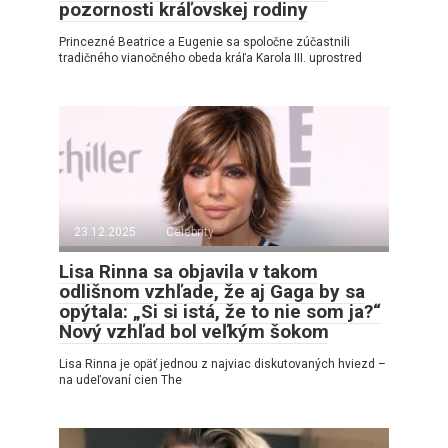
pozornosti kráľovskej rodiny
Princezné Beatrice a Eugenie sa spoločne zúčastnili
tradičného vianočného obeda kráľa Karola III. uprostred
23.12.2025
Celebrity
Lisa Rinna sa objavila v takom
odlišnom vzhľade, že aj Gaga by sa
opýtala: „Si si istá, že to nie som ja?“
Nový vzhľad bol veľkým šokom
Lisa Rinna je opäť jednou z najviac diskutovaných hviezd –
na udeľovaní cien The