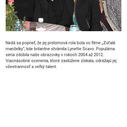
Nedá sa poprieť, že jej prelomová rola bola vo filme „Zúfalé
manželky“, kde brilantne stvárnila Lynette Scavo. Populárna
séria zdobila naše obrazovky v rokoch 2004 až 2012.
Viacnásobné ocenenia, ktoré zaslúžene získala, odrážajú jej
všestrannosť a veľký talent.