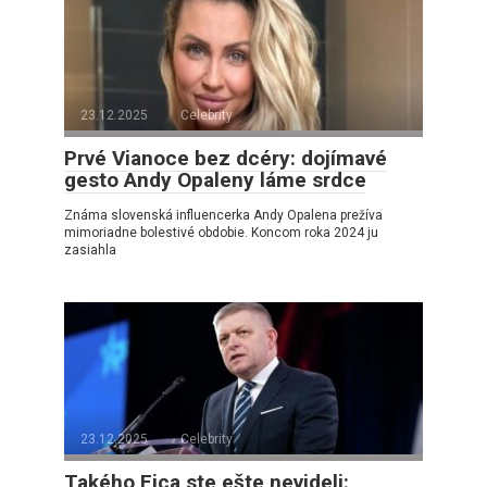
23.12.2025
Celebrity
Prvé Vianoce bez dcéry: dojímavé
gesto Andy Opaleny láme srdce
Známa slovenská influencerka Andy Opalena prežíva
mimoriadne bolestivé obdobie. Koncom roka 2024 ju
zasiahla
23.12.2025
Celebrity
Takého Fica ste ešte nevideli: