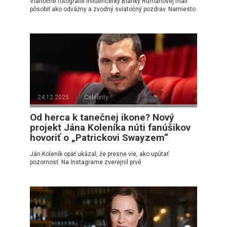
Vianočné fotografie influencerky Bianky Rumanovej mali
pôsobiť ako odvážny a zvodný sviatočný pozdrav. Namiesto
24.12.2025
Celebrity
Od herca k tanečnej ikone? Nový
projekt Jána Koleníka núti fanúšikov
hovoriť o „Patrickovi Swayzem“
Ján Koleník opäť ukázal, že presne vie, ako upútať
pozornosť. Na Instagrame zverejnil prvé