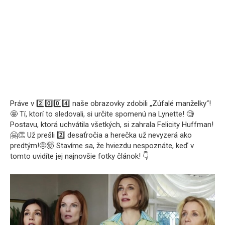
Práve v 2️⃣0️⃣0️⃣4️⃣ naše obrazovky zdobili „Zúfalé manželky“!
🤩 Tí, ktorí to sledovali, si určite spomenú na Lynette! 🧐
Postavu, ktorá uchvátila všetkých, si zahrala Felicity Huffman!
🤗👏 Už prešli 2️⃣ desaťročia a herečka už nevyzerá ako
predtým!🤨🤯 Stavíme sa, že hviezdu nespoznáte, keď v
tomto uvidíte jej najnovšie fotky článok! 👇