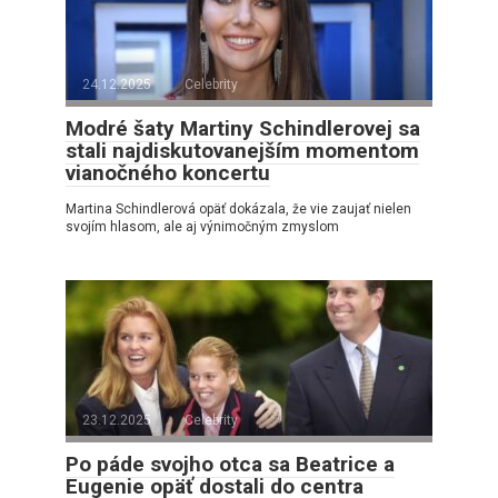
24.12.2025
Celebrity
Modré šaty Martiny Schindlerovej sa
stali najdiskutovanejším momentom
vianočného koncertu
Martina Schindlerová opäť dokázala, že vie zaujať nielen
svojím hlasom, ale aj výnimočným zmyslom
23.12.2025
Celebrity
Po páde svojho otca sa Beatrice a
Eugenie opäť dostali do centra