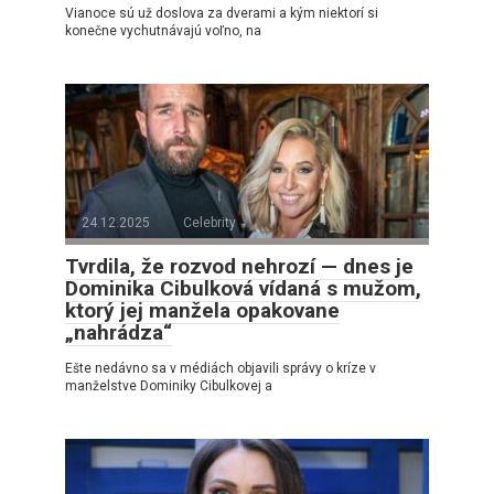
Vianoce sú už doslova za dverami a kým niektorí si
konečne vychutnávajú voľno, na
24.12.2025
Celebrity
Tvrdila, že rozvod nehrozí — dnes je
Dominika Cibulková vídaná s mužom,
ktorý jej manžela opakovane
„nahrádza“
Ešte nedávno sa v médiách objavili správy o kríze v
manželstve Dominiky Cibulkovej a