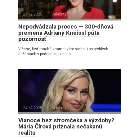
24.12.2025
Celebrity
Nepodvádzala proces — 300-dňová
premena Adriany Kneissl púta
pozornosť
V čase, keď mnohé známe tváre siahajú po rýchlych
riešeniach v podobe injekcií na
24.12.2025
Celebrity
Vianoce bez stromčeka a výzdoby?
Mária Čírová priznala nečakanú
realitu