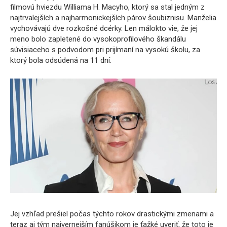
filmovú hviezdu Williama H. ​​Macyho, ktorý sa stal jedným z
najtrvalejších a najharmonickejších párov šoubiznisu. Manželia
vychovávajú dve rozkošné dcérky. Len málokto vie, že jej
meno bolo zapletené do vysokoprofilového škandálu
súvisiaceho s podvodom pri prijímaní na vysokú školu, za
ktorý bola odsúdená na 11 dní.
Jej vzhľad prešiel počas týchto rokov drastickými zmenami a
teraz aj tým najvernejším fanúšikom je ťažké uveriť, že toto je