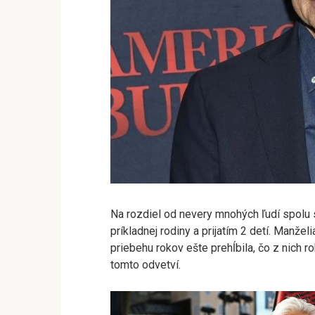
Na rozdiel od nevery mnohých ľudí spolu s
príkladnej rodiny a prijatím 2 detí. Manžel
priebehu rokov ešte prehĺbila, čo z nich ro
tomto odvetví.