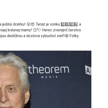
ú a jedinú dcérku! 😮😍 Teraz je vonku 2️⃣0️⃣2️⃣4️⃣ a
svojej krásnej mamy! 😏💘 Herec zverejnil čerstvo
ojou dedičkou a doslova vybuchol sieť!🤩 Fotky