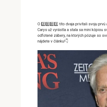
O 2️⃣0️⃣0️⃣3️⃣ títo dvaja privítali svoju prv
Carys už vyrástla a stala sa mini kópiou 
odfotené zábery, na ktorých pózuje so sv
nájdete v článku!👇