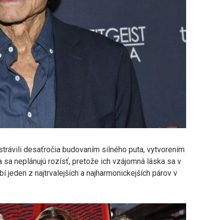
trávili desaťročia budovaním silného puta, vytvorením
ia sa neplánujú rozísť, pretože ich vzájomná láska sa v
bí jeden z najtrvalejších a najharmonickejších párov v