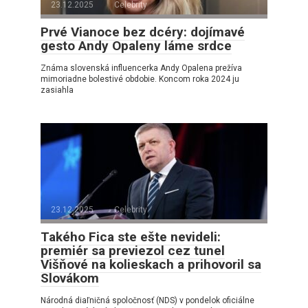
23.12.2025
Celebrity
Prvé Vianoce bez dcéry: dojímavé
gesto Andy Opaleny láme srdce
Známa slovenská influencerka Andy Opalena prežíva
mimoriadne bolestivé obdobie. Koncom roka 2024 ju
zasiahla
23.12.2025
Celebrity
Takého Fica ste ešte nevideli:
premiér sa previezol cez tunel
Višňové na kolieskach a prihovoril sa
Slovákom
Národná diaľničná spoločnosť (NDS) v pondelok oficiálne