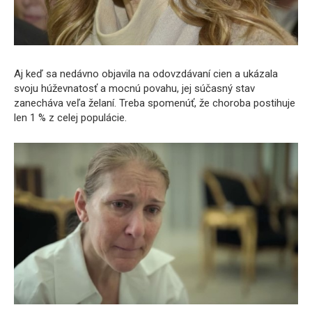
Aj keď sa nedávno objavila na odovzdávaní cien a ukázala
svoju húževnatosť a mocnú povahu, jej súčasný stav
zanecháva veľa želaní. Treba spomenúť, že choroba postihuje
len 1 % z celej populácie.