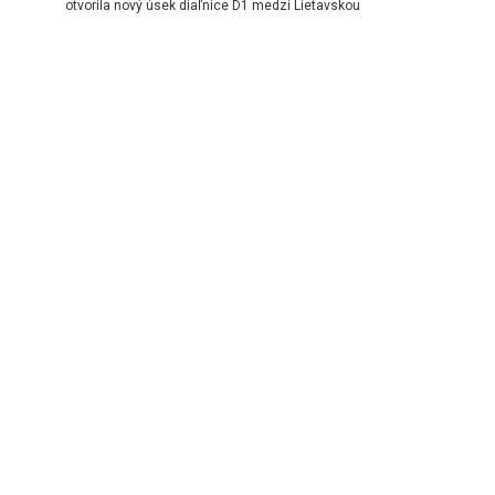
otvorila nový úsek diaľnice D1 medzi Lietavskou