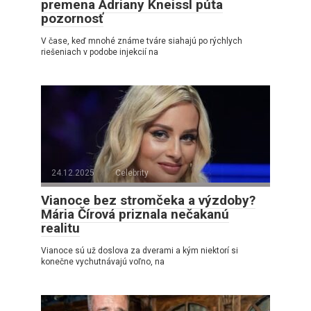
premena Adriany Kneissl púta
pozornosť
V čase, keď mnohé známe tváre siahajú po rýchlych
riešeniach v podobe injekcií na
24.12.2025
Celebrity
Vianoce bez stromčeka a výzdoby?
Mária Čírová priznala nečakanú
realitu
Vianoce sú už doslova za dverami a kým niektorí si
konečne vychutnávajú voľno, na