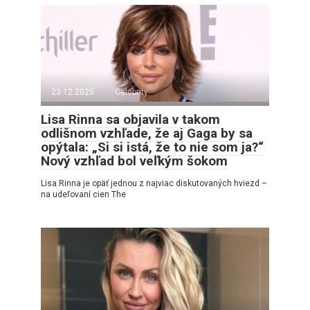
23.12.2025
Celebrity
Lisa Rinna sa objavila v takom
odlišnom vzhľade, že aj Gaga by sa
opýtala: „Si si istá, že to nie som ja?“
Nový vzhľad bol veľkým šokom
Lisa Rinna je opäť jednou z najviac diskutovaných hviezd –
na udeľovaní cien The