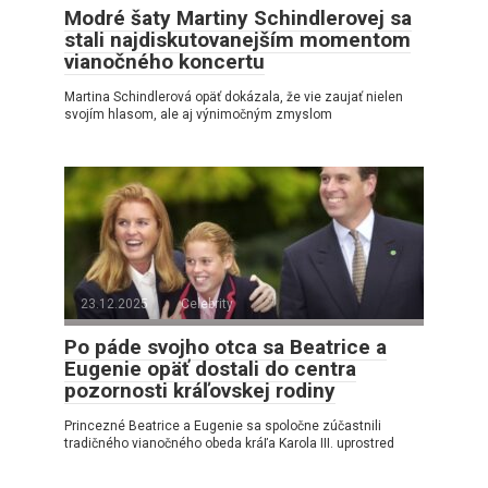
Modré šaty Martiny Schindlerovej sa
stali najdiskutovanejším momentom
vianočného koncertu
Martina Schindlerová opäť dokázala, že vie zaujať nielen
svojím hlasom, ale aj výnimočným zmyslom
23.12.2025
Celebrity
Po páde svojho otca sa Beatrice a
Eugenie opäť dostali do centra
pozornosti kráľovskej rodiny
Princezné Beatrice a Eugenie sa spoločne zúčastnili
tradičného vianočného obeda kráľa Karola III. uprostred