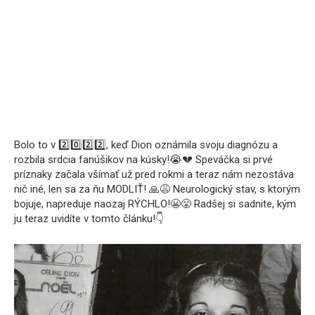
Bolo to v 2️⃣0️⃣2️⃣2️⃣, keď Dion oznámila svoju diagnózu a
rozbila srdcia fanúšikov na kúsky!😭💔 Speváčka si prvé
príznaky začala všímať už pred rokmi a teraz nám nezostáva
nič iné, len sa za ňu MODLIŤ! 🙏😩 Neurologický stav, s ktorým
bojuje, napreduje naozaj RÝCHLO!😬😤 Radšej si sadnite, kým
ju teraz uvidíte v tomto článku!👇