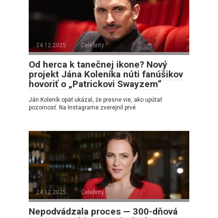
24.12.2025
Celebrity
Od herca k tanečnej ikone? Nový
projekt Jána Koleníka núti fanúšikov
hovoriť o „Patrickovi Swayzem“
Ján Koleník opäť ukázal, že presne vie, ako upútať
pozornosť. Na Instagrame zverejnil prvé
24.12.2025
Celebrity
Nepodvádzala proces — 300-dňová