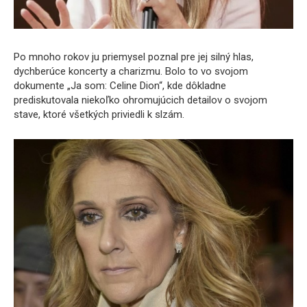
Po mnoho rokov ju priemysel poznal pre jej silný hlas,
dychberúce koncerty a charizmu. Bolo to vo svojom
dokumente „Ja som: Celine Dion“, kde dôkladne
prediskutovala niekoľko ohromujúcich detailov o svojom
stave, ktoré všetkých priviedli k slzám.