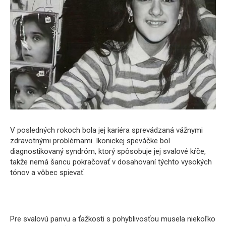
V posledných rokoch bola jej kariéra sprevádzaná vážnymi
zdravotnými problémami. Ikonickej speváčke bol
diagnostikovaný syndróm, ktorý spôsobuje jej svalové kŕče,
takže nemá šancu pokračovať v dosahovaní týchto vysokých
tónov a vôbec spievať.
Pre svalovú panvu a ťažkosti s pohyblivosťou musela niekoľko