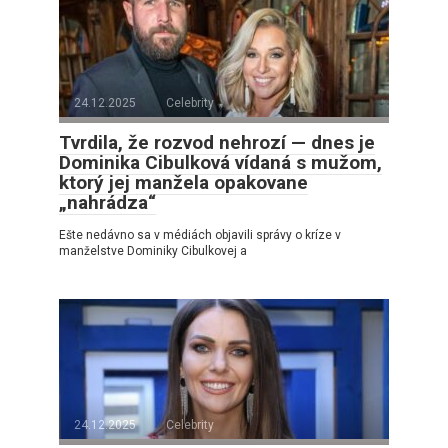
24.12.2025
Celebrity
Tvrdila, že rozvod nehrozí — dnes je
Dominika Cibulková vídaná s mužom,
ktorý jej manžela opakovane
„nahrádza“
Ešte nedávno sa v médiách objavili správy o kríze v
manželstve Dominiky Cibulkovej a
24.12.2025
Celebrity