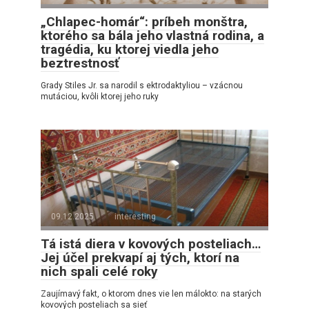
„Chlapec-homár“: príbeh monštra,
ktorého sa bála jeho vlastná rodina, a
tragédia, ku ktorej viedla jeho
beztrestnosť
Grady Stiles Jr. sa narodil s ektrodaktyliou – vzácnou
mutáciou, kvôli ktorej jeho ruky
09.12.2025
interesting
Tá istá diera v kovových posteliach…
Jej účel prekvapí aj tých, ktorí na
nich spali celé roky
Zaujímavý fakt, o ktorom dnes vie len málokto: na starých
kovových posteliach sa sieť