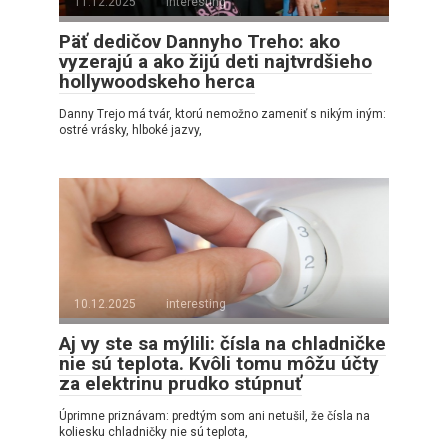
11.12.2025
interesting
Päť dedičov Dannyho Treho: ako
vyzerajú a ako žijú deti najtvrdšieho
hollywoodskeho herca
Danny Trejo má tvár, ktorú nemožno zameniť s nikým iným:
ostré vrásky, hlboké jazvy,
10.12.2025
interesting
Aj vy ste sa mýlili: čísla na chladničke
nie sú teplota. Kvôli tomu môžu účty
za elektrinu prudko stúpnuť
Úprimne priznávam: predtým som ani netušil, že čísla na
koliesku chladničky nie sú teplota,