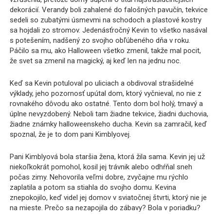
dekorácií. Verandy boli zahalené do falošných pavučín, tekvice
sedeli so zubatými úsmevmi na schodoch a plastové kostry
sa hojdali zo stromov. Jedenásťročný Kevin to všetko nasával
s potešením, nadšený zo svojho obľúbeného dňa v roku.
Páčilo sa mu, ako Halloween všetko zmenil, takže mal pocit,
že svet sa zmenil na magický, aj keď len na jednu noc.
Keď sa Kevin potuloval po uliciach a obdivoval strašidelné
výklady, jeho pozornosť upútal dom, ktorý vyčnieval, no nie z
rovnakého dôvodu ako ostatné. Tento dom bol holý, tmavý a
úplne nevyzdobený. Neboli tam žiadne tekvice, žiadni duchovia,
žiadne známky halloweenskeho ducha. Kevin sa zamračil, keď
spoznal, že je to dom pani Kimblyovej.
Pani Kimblyová bola staršia žena, ktorá žila sama. Kevin jej už
niekoľkokrát pomohol, kosil jej trávnik alebo odhŕňal sneh
počas zimy. Nehovorila veľmi dobre, zvyčajne mu rýchlo
zaplatila a potom sa stiahla do svojho domu. Kevina
znepokojilo, keď videl jej domov v sviatočnej štvrti, ktorý nie je
na mieste. Prečo sa nezapojila do zábavy? Bola v poriadku?