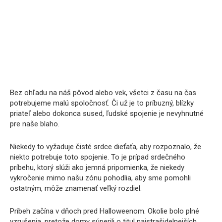
Bez ohľadu na náš pôvod alebo vek, všetci z času na čas
potrebujeme malú spoločnosť. Či už je to príbuzný, blízky
priateľ alebo dokonca sused, ľudské spojenie je nevyhnutné
pre naše blaho.
Niekedy to vyžaduje čisté srdce dieťaťa, aby rozpoznalo, že
niekto potrebuje toto spojenie. To je prípad srdečného
príbehu, ktorý slúži ako jemná pripomienka, že niekedy
vykročenie mimo našu zónu pohodlia, aby sme pomohli
ostatným, môže znamenať veľký rozdiel.
Príbeh začína v dňoch pred Halloweenom. Okolie bolo plné
vzrušenia, pretože domy súperili o titul najstrašidelnejších