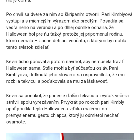
Po chvíli sa dvere za ním so škrípaním otvorili. Pani Kimblyová
vystúpila s miernejším výrazom ako predtým. Posadila sa
vedľa neho na verandu a po dlhej odmlke odhalila, že
Halloween bol pre ňu ťažký, pretože jej pripomenul rodinu,
ktorú nemala – žiadne deti ani vnúčatá, s ktorými by mohla
tento sviatok zdieľať.
Kevin ticho počúval a potom navrhol, aby nemusela tráviť
Halloween sama. Stále mohla byť súčasťou osláv. Pani
Kimblyová, dotknutá jeho slovami, sa ospravedlnila, že mu
rozbila tekvicu, a poďakovala sa mu za láskavosť.
Kevin sa ponúkol, že prinesie ďalšiu tekvicu a zvyšok večera
strávili spolu vyrezávaním. Prvýkrát po rokoch pani Kimbly
opäť pocítila teplo Halloweenu vďaka malému, no
premyslenému gestu chlapca, ktorý ju odmietol nechať
osamote.