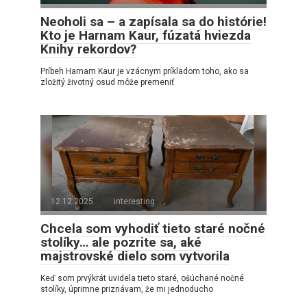
Neoholi sa – a zapísala sa do histórie!
Kto je Harnam Kaur, fúzatá hviezda
Knihy rekordov?
Príbeh Harnam Kaur je vzácnym príkladom toho, ako sa
zložitý životný osud môže premeniť
12.12.2025
interesting
Chcela som vyhodiť tieto staré nočné
stolíky… ale pozrite sa, aké
majstrovské dielo som vytvorila
Keď som prvýkrát uvidela tieto staré, ošúchané nočné
stolíky, úprimne priznávam, že mi jednoducho