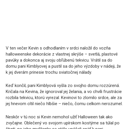
V ten večer Kevin s odhodlaním v srdci naložil do vozňa
halloweenske dekorácie z vlastnej skrýše – svetlá, plastové
pavúky a dokonca aj svoju obľúbenú tekvicu. Vrátil sa do
domu pani Kimblyovej a pustil sa do jeho výzdoby v nádeji, že
k jej dverám prinesie trochu sviatočnej nálady.
Keď končil, pani Kimblyová vyšla zo svojho domu rozzúrená.
Kričala na Kevina, že ignoroval jej želania, a vo chvíli frustrácie
rozbila tekvicu, ktorú vyrezal. Kevinovi to zlomilo srdce, ale za
jej hnevom cítil niečo hlbšie – niečo, čomu celkom nerozumel.
Neskôr v tú noc si Kevin nemohol užiť Halloween tak ako
zvyčajne. Oblečený vo svojom upírskom kostýme sa túlal po
štvrti, no jeho myšlienky sa stále unášali späť k pani