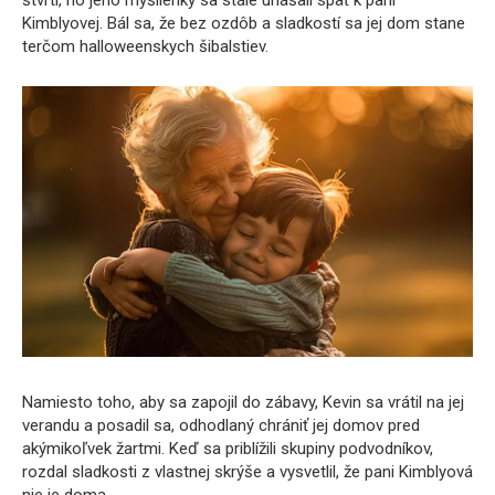
Kimblyovej. Bál sa, že bez ozdôb a sladkostí sa jej dom stane
terčom halloweenskych šibalstiev.
Namiesto toho, aby sa zapojil do zábavy, Kevin sa vrátil na jej
verandu a posadil sa, odhodlaný chrániť jej domov pred
akýmikoľvek žartmi. Keď sa priblížili skupiny podvodníkov,
rozdal sladkosti z vlastnej skrýše a vysvetlil, že pani Kimblyová
nie je doma.