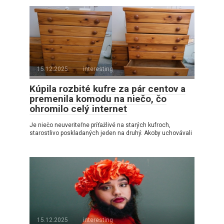
15.12.2025
interesting
Kúpila rozbité kufre za pár centov a
premenila komodu na niečo, čo
ohromilo celý internet
Je niečo neuveriteľne príťažlivé na starých kufroch,
starostlivo poskladaných jeden na druhý. Akoby uchovávali
15.12.2025
interesting