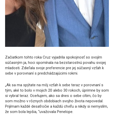
Začiatkom tohto roka Cruz vyjadrila spokojnosť so svojím
súčasným ja, hoci spomínala na bezstarostnú povahu svojej
mladosti. Zdieľala svoje preferencie pre jej súčasný vzťah k
sebe v porovnaní s predchádzajúcimi rokmi.
„Ak sa ma spýtate na môj vzťah k sebe teraz v porovnaní s
tým, aké to bolo v mojich 20 alebo 30 rokoch, úprimne by som
si vybral teraz. Oceňujem, ako sa dnes o sebe cítim, čo by
som možno v rôznych obdobiach svojho života nepovedal.
Prijímam každé desaťročie a každú chvíľu a nikdy si nemyslím,
že som bola lepšia, “uvažovala Penelope.