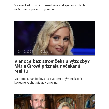
V čase, keď mnohé známe tváre siahajú po rýchlych
riešeniach v podobe injekcií na
24.12.2025
Celebrity
Vianoce bez stromčeka a výzdoby?
Mária Čírová priznala nečakanú
realitu
Vianoce sú už doslova za dverami a kým niektorí si
konečne vychutnávajú voľno, na