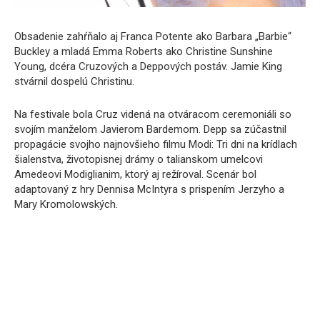
Obsadenie zahŕňalo aj Franca Potente ako Barbara „Barbie“
Buckley a mladá Emma Roberts ako Christine Sunshine
Young, dcéra Cruzových a Deppových postáv. Jamie King
stvárnil dospelú Christinu.
Na festivale bola Cruz videná na otváracom ceremoniáli so
svojím manželom Javierom Bardemom. Depp sa zúčastnil
propagácie svojho najnovšieho filmu Modi: Tri dni na krídlach
šialenstva, životopisnej drámy o talianskom umelcovi
Amedeovi Modiglianim, ktorý aj režíroval. Scenár bol
adaptovaný z hry Dennisa McIntyra s prispením Jerzyho a
Mary Kromolowských.