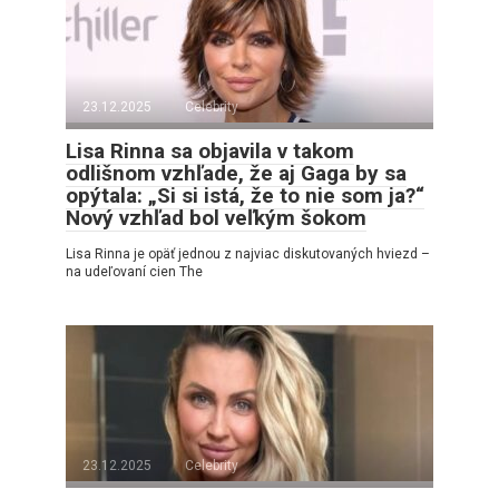
23.12.2025
Celebrity
Lisa Rinna sa objavila v takom
odlišnom vzhľade, že aj Gaga by sa
opýtala: „Si si istá, že to nie som ja?“
Nový vzhľad bol veľkým šokom
Lisa Rinna je opäť jednou z najviac diskutovaných hviezd –
na udeľovaní cien The
23.12.2025
Celebrity