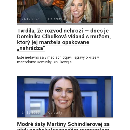
24.12.2025
Celebrity
Tvrdila, že rozvod nehrozí — dnes je
Dominika Cibulková vídaná s mužom,
ktorý jej manžela opakovane
„nahrádza“
Ešte nedávno sa v médiách objavili správy o kríze v
manželstve Dominiky Cibulkovej a
24.12.2025
Celebrity
Modré šaty Martiny Schindlerovej sa
stali najdiskutovanejším momentom