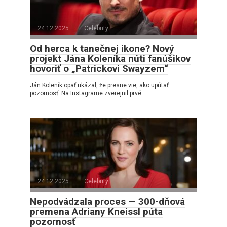
24.12.2025
Celebrity
Od herca k tanečnej ikone? Nový
projekt Jána Koleníka núti fanúšikov
hovoriť o „Patrickovi Swayzem“
Ján Koleník opäť ukázal, že presne vie, ako upútať
pozornosť. Na Instagrame zverejnil prvé
24.12.2025
Celebrity
Nepodvádzala proces — 300-dňová
premena Adriany Kneissl púta
pozornosť