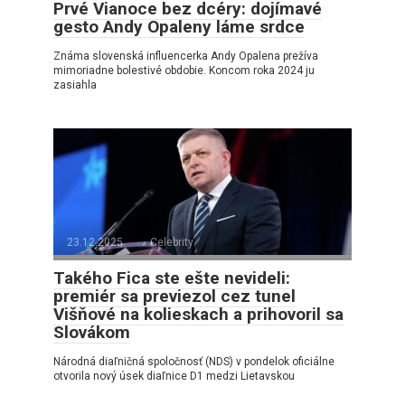
Prvé Vianoce bez dcéry: dojímavé
gesto Andy Opaleny láme srdce
Známa slovenská influencerka Andy Opalena prežíva
mimoriadne bolestivé obdobie. Koncom roka 2024 ju
zasiahla
23.12.2025
Celebrity
Takého Fica ste ešte nevideli:
premiér sa previezol cez tunel
Višňové na kolieskach a prihovoril sa
Slovákom
Národná diaľničná spoločnosť (NDS) v pondelok oficiálne
otvorila nový úsek diaľnice D1 medzi Lietavskou