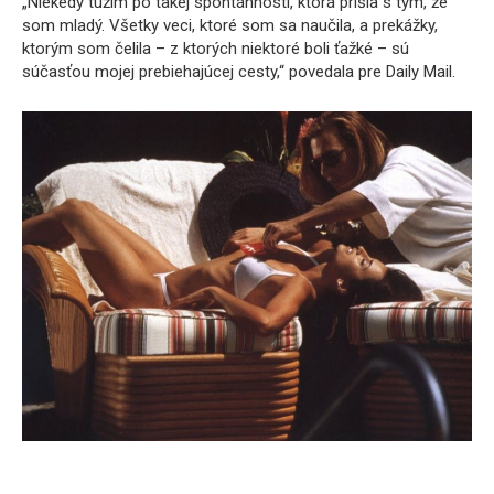
„Niekedy túžim po takej spontánnosti, ktorá prišla s tým, že
som mladý. Všetky veci, ktoré som sa naučila, a prekážky,
ktorým som čelila – z ktorých niektoré boli ťažké – sú
súčasťou mojej prebiehajúcej cesty,“ povedala pre Daily Mail.