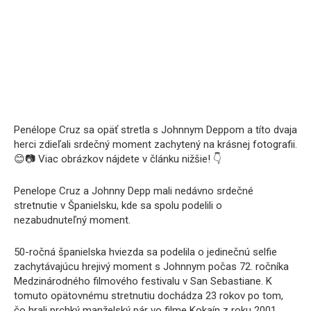
Penélope Cruz sa opäť stretla s Johnnym Deppom a títo dvaja
herci zdieľali srdečný moment zachytený na krásnej fotografii.
😊📷 Viac obrázkov nájdete v článku nižšie! 👇
Penelope Cruz a Johnny Depp mali nedávno srdečné
stretnutie v Španielsku, kde sa spolu podelili o
nezabudnuteľný moment.
50-ročná španielska hviezda sa podelila o jedinečnú selfie
zachytávajúcu hrejivý moment s Johnnym počas 72. ročníka
Medzinárodného filmového festivalu v San Sebastiane. K
tomuto opätovnému stretnutiu dochádza 23 rokov po tom,
čo hrali prchký manželský pár vo filme Kokaín z roku 2001,