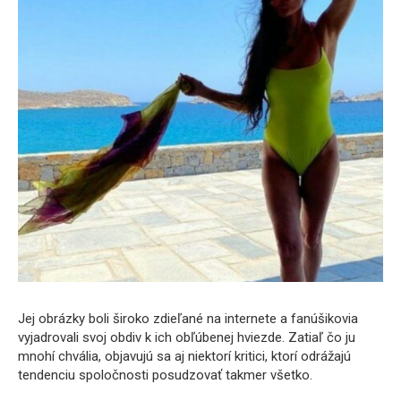
Jej obrázky boli široko zdieľané na internete a fanúšikovia
vyjadrovali svoj obdiv k ich obľúbenej hviezde. Zatiaľ čo ju
mnohí chvália, objavujú sa aj niektorí kritici, ktorí odrážajú
tendenciu spoločnosti posudzovať takmer všetko.