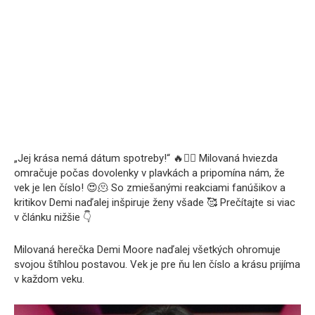
„Jej krása nemá dátum spotreby!“ 🔥❤️‍🔥 Milovaná hviezda
omračuje počas dovolenky v plavkách a pripomína nám, že
vek je len číslo! 😍🫠 So zmiešanými reakciami fanúšikov a
kritikov Demi naďalej inšpiruje ženy všade 🥰 Prečítajte si viac
v článku nižšie 👇
Milovaná herečka Demi Moore naďalej všetkých ohromuje
svojou štíhlou postavou. Vek je pre ňu len číslo a krásu prijíma
v každom veku.