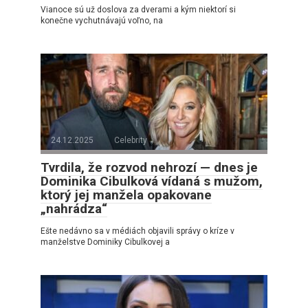
Vianoce sú už doslova za dverami a kým niektorí si
konečne vychutnávajú voľno, na
24.12.2025
Celebrity
Tvrdila, že rozvod nehrozí — dnes je
Dominika Cibulková vídaná s mužom,
ktorý jej manžela opakovane
„nahrádza“
Ešte nedávno sa v médiách objavili správy o kríze v
manželstve Dominiky Cibulkovej a