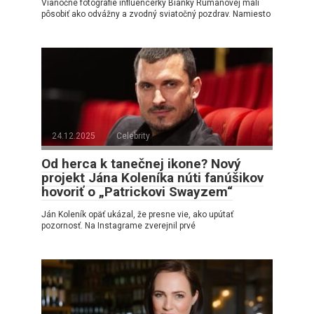
Vianočné fotografie influencerky Bianky Rumanovej mali
pôsobiť ako odvážny a zvodný sviatočný pozdrav. Namiesto
24.12.2025
Celebrity
Od herca k tanečnej ikone? Nový
projekt Jána Koleníka núti fanúšikov
hovoriť o „Patrickovi Swayzem“
Ján Koleník opäť ukázal, že presne vie, ako upútať
pozornosť. Na Instagrame zverejnil prvé