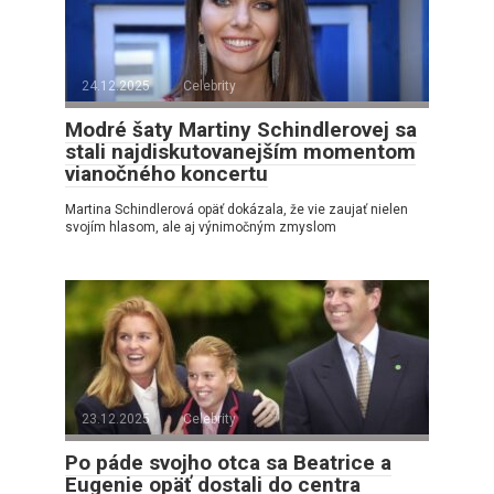
24.12.2025
Celebrity
Modré šaty Martiny Schindlerovej sa
stali najdiskutovanejším momentom
vianočného koncertu
Martina Schindlerová opäť dokázala, že vie zaujať nielen
svojím hlasom, ale aj výnimočným zmyslom
23.12.2025
Celebrity
Po páde svojho otca sa Beatrice a
Eugenie opäť dostali do centra