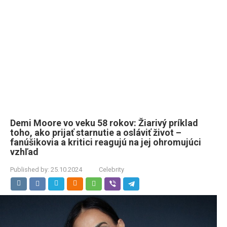
Demi Moore vo veku 58 rokov: Žiarivý príklad
toho, ako prijať starnutie a osláviť život –
fanúšikovia a kritici reagujú na jej ohromujúci
vzhľad
Published by:
25.10.2024
Celebrity