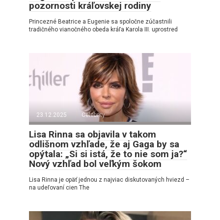
pozornosti kráľovskej rodiny
Princezné Beatrice a Eugenie sa spoločne zúčastnili
tradičného vianočného obeda kráľa Karola III. uprostred
23.12.2025
Celebrity
Lisa Rinna sa objavila v takom
odlišnom vzhľade, že aj Gaga by sa
opýtala: „Si si istá, že to nie som ja?“
Nový vzhľad bol veľkým šokom
Lisa Rinna je opäť jednou z najviac diskutovaných hviezd –
na udeľovaní cien The