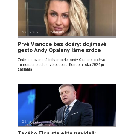
23.12.2025
Celebrity
Prvé Vianoce bez dcéry: dojímavé
gesto Andy Opaleny láme srdce
Známa slovenská influencerka Andy Opalena prežíva
mimoriadne bolestivé obdobie. Koncom roka 2024 ju
zasiahla
23.12.2025
Celebrity
Takého Fica ste ešte nevideli: