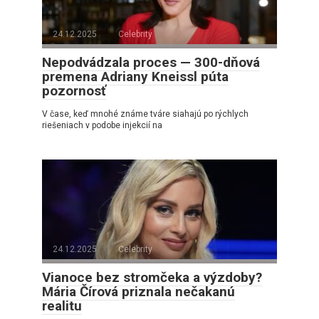
24.12.2025
Celebrity
Nepodvádzala proces — 300-dňová
premena Adriany Kneissl púta
pozornosť
V čase, keď mnohé známe tváre siahajú po rýchlych
riešeniach v podobe injekcií na
24.12.2025
Celebrity
Vianoce bez stromčeka a výzdoby?
Mária Čírová priznala nečakanú
realitu