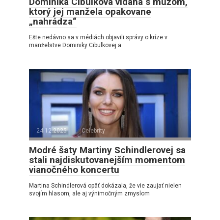
Dominika Cibulková vídaná s mužom,
ktorý jej manžela opakovane
„nahrádza“
Ešte nedávno sa v médiách objavili správy o kríze v
manželstve Dominiky Cibulkovej a
24.12.2025
Celebrity
Modré šaty Martiny Schindlerovej sa
stali najdiskutovanejším momentom
vianočného koncertu
Martina Schindlerová opäť dokázala, že vie zaujať nielen
svojím hlasom, ale aj výnimočným zmyslom