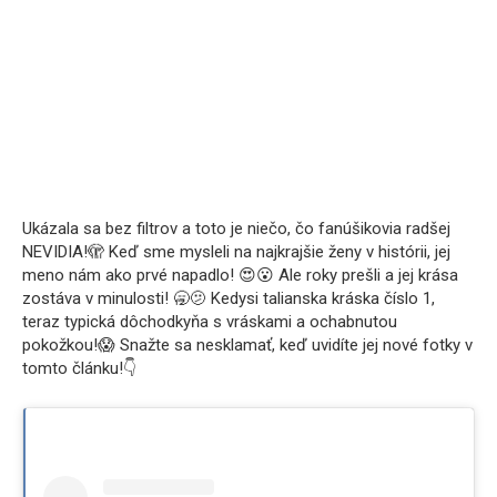
Ukázala sa bez filtrov a toto je niečo, čo fanúšikovia radšej
NEVIDIA!🫣 Keď sme mysleli na najkrajšie ženy v histórii, jej
meno nám ako prvé napadlo! 😍😮 Ale roky prešli a jej krása
zostáva v minulosti! 🥱🫤 Kedysi talianska kráska číslo 1,
teraz typická dôchodkyňa s vráskami a ochabnutou
pokožkou!😱 Snažte sa nesklamať, keď uvidíte jej nové fotky v
tomto článku!👇