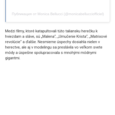
Публикация от Monica Bellucci (@monicabellucciofficiel)
Medzi filmy, ktoré katapultovali túto taliansku herečku k
hviezdam a sláve, sú „Malena“, „Umučenie Krista“, „Matrixové
revolúcie“ a ďalšie. Nesmierne úspechy dosiahla nielen v
herectve, ale aj v modelingu sa preslávila vo veľkom svete
módy a úspešne spolupracovala s mnohými módnymi
gigantmi.