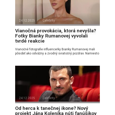
24.12.2025
Celebrity
Vianočná provokácia, ktorá nevyšla?
Fotky Bianky Rumanovej vyvolali
tvrdé reakcie
Vianočné fotografie influencerky Bianky Rumanovej mali
pôsobiť ako odvážny a zvodný sviatočný pozdrav. Namiesto
24.12.2025
Celebrity
Od herca k tanečnej ikone? Nový
projekt Jána Koleníka núti fanúšikov