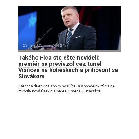
23.12.2025
Celebrity
Takého Fica ste ešte nevideli:
premiér sa previezol cez tunel
Višňové na kolieskach a prihovoril sa
Slovákom
Národná diaľničná spoločnosť (NDS) v pondelok oficiálne
otvorila nový úsek diaľnice D1 medzi Lietavskou