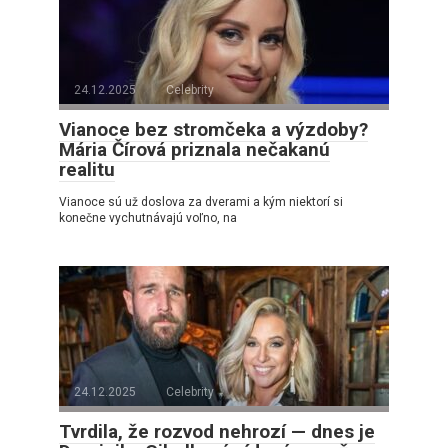
24.12.2025
Celebrity
Vianoce bez stromčeka a výzdoby?
Mária Čírová priznala nečakanú
realitu
Vianoce sú už doslova za dverami a kým niektorí si
konečne vychutnávajú voľno, na
24.12.2025
Celebrity
Tvrdila, že rozvod nehrozí — dnes je