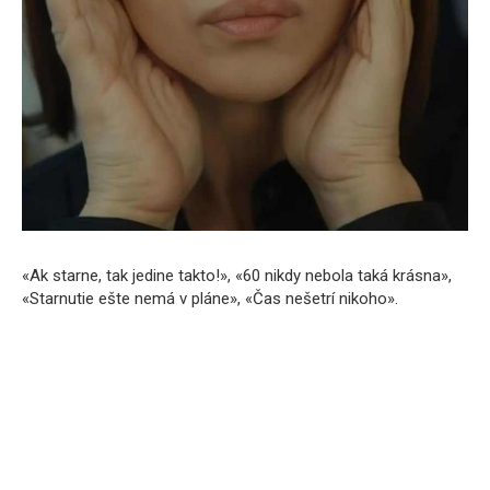
«Ak starne, tak jedine takto!», «60 nikdy nebola taká krásna»,
«Starnutie ešte nemá v pláne», «Čas nešetrí nikoho».