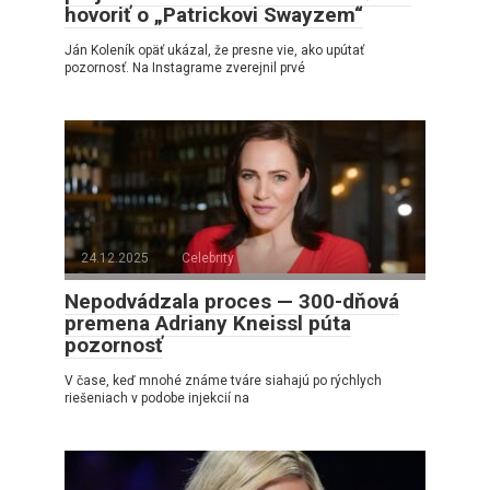
hovoriť o „Patrickovi Swayzem“
Ján Koleník opäť ukázal, že presne vie, ako upútať
pozornosť. Na Instagrame zverejnil prvé
24.12.2025
Celebrity
Nepodvádzala proces — 300-dňová
premena Adriany Kneissl púta
pozornosť
V čase, keď mnohé známe tváre siahajú po rýchlych
riešeniach v podobe injekcií na