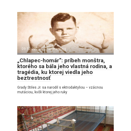
09.12.2025
interesting
„Chlapec-homár“: príbeh monštra,
ktorého sa bála jeho vlastná rodina, a
tragédia, ku ktorej viedla jeho
beztrestnosť
Grady Stiles Jr. sa narodil s ektrodaktyliou – vzácnou
mutáciou, kvôli ktorej jeho ruky