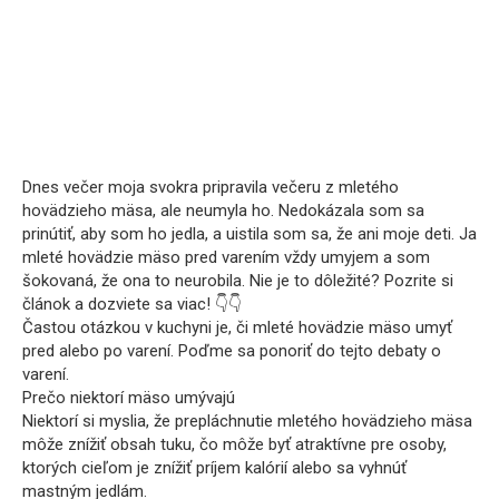
Dnes večer moja svokra pripravila večeru z mletého
hovädzieho mäsa, ale neumyla ho. Nedokázala som sa
prinútiť, aby som ho jedla, a uistila som sa, že ani moje deti. Ja
mleté hovädzie mäso pred varením vždy umyjem a som
šokovaná, že ona to neurobila. Nie je to dôležité? Pozrite si
článok a dozviete sa viac! 👇👇
Častou otázkou v kuchyni je, či mleté hovädzie mäso umyť
pred alebo po varení. Poďme sa ponoriť do tejto debaty o
varení.
Prečo niektorí mäso umývajú
Niektorí si myslia, že prepláchnutie mletého hovädzieho mäsa
môže znížiť obsah tuku, čo môže byť atraktívne pre osoby,
ktorých cieľom je znížiť príjem kalórií alebo sa vyhnúť
mastným jedlám.