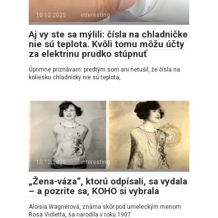
10.12.2025
interesting
Aj vy ste sa mýlili: čísla na chladničke
nie sú teplota. Kvôli tomu môžu účty
za elektrinu prudko stúpnuť
Úprimne priznávam: predtým som ani netušil, že čísla na
koliesku chladničky nie sú teplota,
10.12.2025
interesting
„Žena-váza“, ktorú odpísali, sa vydala
– a pozrite sa, KOHO si vybrala
Aloisia Wagnerová, známa skôr pod umeleckým menom
Rosa Violetta, sa narodila v roku 1907