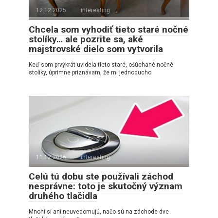
12.12.2025
interesting
Chcela som vyhodiť tieto staré nočné
stolíky… ale pozrite sa, aké
majstrovské dielo som vytvorila
Keď som prvýkrát uvidela tieto staré, ošúchané nočné
stolíky, úprimne priznávam, že mi jednoducho
11.12.2025
interesting
Celú tú dobu ste používali záchod
nesprávne: toto je skutočný význam
druhého tlačidla
Mnohí si ani neuvedomujú, načo sú na záchode dve