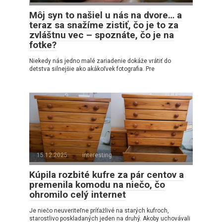
Môj syn to našiel u nás na dvore… a
teraz sa snažíme zistiť, čo je to za
zvláštnu vec – spoznáte, čo je na
fotke?
Niekedy nás jedno malé zariadenie dokáže vrátiť do
detstva silnejšie ako akákoľvek fotografia. Pre
15.12.2025
interesting
Kúpila rozbité kufre za pár centov a
premenila komodu na niečo, čo
ohromilo celý internet
Je niečo neuveriteľne príťažlivé na starých kufroch,
starostlivo poskladaných jeden na druhý. Akoby uchovávali