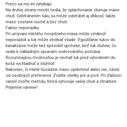
Prečo sa mu iní vyhýbajú
Na druhej strane mnohí tvrdia, že oplachovanie zbavuje mäso
chuti. Odstránením tuku sa môže odstrániť aj vlhkosť, takže
mäso zostane suché a bez chuti.
Faktor neporiadku
Pri umývaní mletého hovädzieho mäsa môže vzniknúť
neporiadok a tuk môže striekať všade. Vypúšťanie tukov do
kanalizácie môže tiež spôsobiť upchatie, keď tuk stuhne, čo
vedie k nákladným opravám vodovodného potrubia.
Rozumnejšou možnosťou je nechať tuk pred vyhodením do
koša vychladnúť a stuhnúť.
Nakoniec, či mleté hovädzie mäso opláchnuť alebo nie, závisí
od osobných preferencií. Zvážte všetky pre a proti. Pri ďalšom
varení zvoľte metódu, ktorá vyhovuje vašej chuti a štruktúre.
Príjemné varenie!