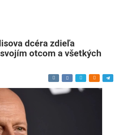
llisova dcéra zdieľa
o svojím otcom a všetkých