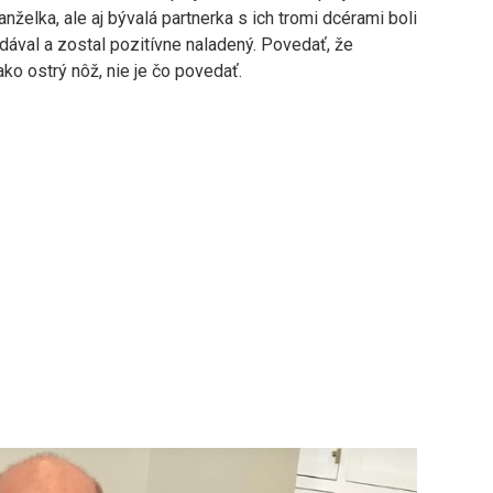
želka, ale aj bývalá partnerka s ich tromi dcérami boli
dával a zostal pozitívne naladený. Povedať, že
o ostrý nôž, nie je čo povedať.