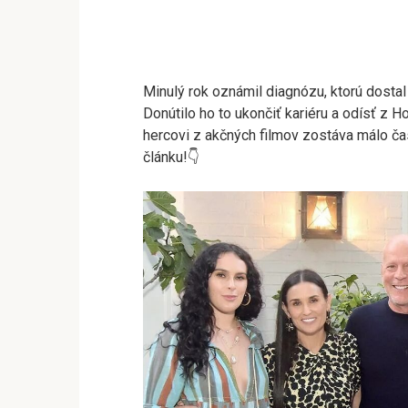
Minulý rok oznámil diagnózu, ktorú dostal 
Donútilo ho to ukončiť kariéru a odísť z 
hercovi z akčných filmov zostáva málo čas
článku!👇