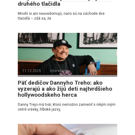
druhého tlačidla
Mnohí si ani neuvedomujú, načo sú na záchode dve
tlačidlá – zdá sa, že
11.12.2025
interesting
Päť dedičov Dannyho Treho: ako
vyzerajú a ako žijú deti najtvrdšieho
hollywoodskeho herca
Danny Trejo má tvár, ktorú nemožno zameniť s nikým iným:
ostré vrásky, hlboké jazvy,