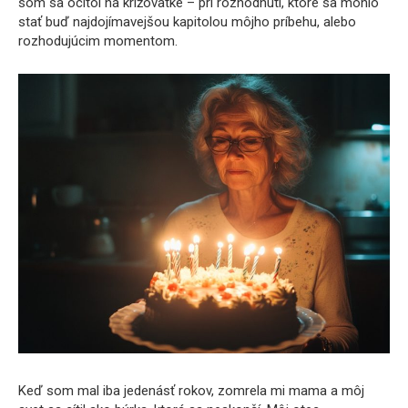
som sa ocitol na križovatke – pri rozhodnutí, ktoré sa mohlo
stať buď najdojímavejšou kapitolou môjho príbehu, alebo
rozhodujúcim momentom.
Keď som mal iba jedenásť rokov, zomrela mi mama a môj