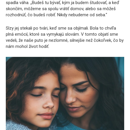
spadla váha. „Budeš tu bývať, kým ja budem študovať, a keď
skončím, môžeme sa spolu vrátiť domov, alebo sa môžeš
rozhodnúť, čo budeš robiť. Nikdy nebudeme od seba.“
Slzy jej stekali po tvári, keď sme sa objímali. Bola to chvíľa
plná emócií, ktoré sa vymykajú slovám. V tomto objatí sme
vedeli, že naše puto je nezlomné, silnejšie než čokoľvek, čo by
nám mohol život hodiť.