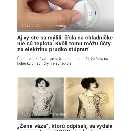
10.12.2025
interesting
Aj vy ste sa mýlili: čísla na chladničke
nie sú teplota. Kvôli tomu môžu účty
za elektrinu prudko stúpnuť
Úprimne priznávam: predtým som ani netušil, že čísla na
koliesku chladničky nie sú teplota,
10.12.2025
interesting
„Žena-váza“, ktorú odpísali, sa vydala