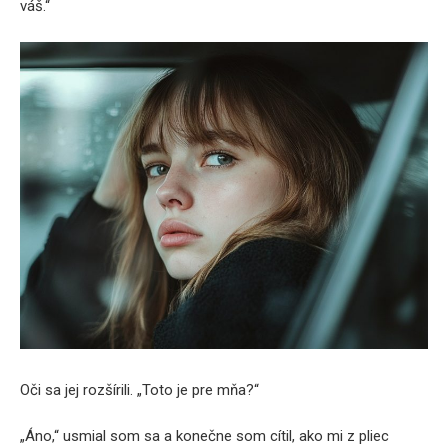
váš.“
Oči sa jej rozšírili. „Toto je pre mňa?“
„Áno,“ usmial som sa a konečne som cítil, ako mi z pliec