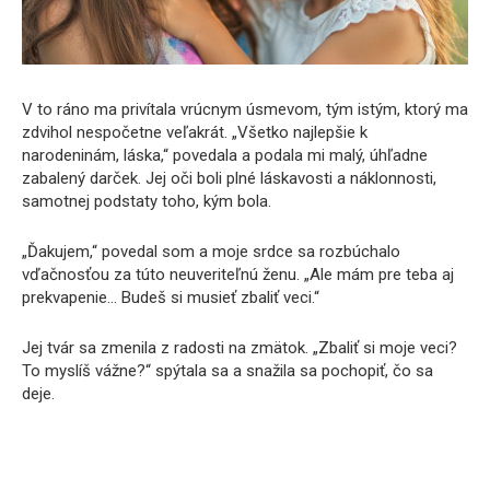
V to ráno ma privítala vrúcnym úsmevom, tým istým, ktorý ma
zdvihol nespočetne veľakrát. „Všetko najlepšie k
narodeninám, láska,“ povedala a podala mi malý, úhľadne
zabalený darček. Jej oči boli plné láskavosti a náklonnosti,
samotnej podstaty toho, kým bola.
„Ďakujem,“ povedal som a moje srdce sa rozbúchalo
vďačnosťou za túto neuveriteľnú ženu. „Ale mám pre teba aj
prekvapenie… Budeš si musieť zbaliť veci.“
Jej tvár sa zmenila z radosti na zmätok. „Zbaliť si moje veci?
To myslíš vážne?“ spýtala sa a snažila sa pochopiť, čo sa
deje.