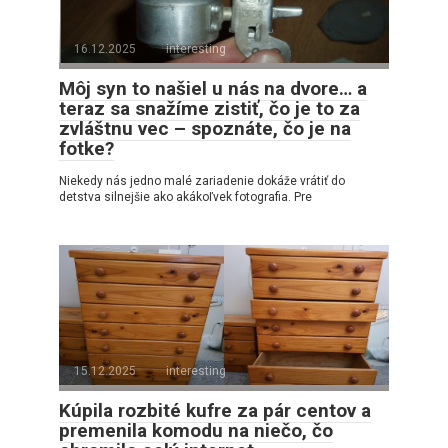
16.12.2025
interesting
Môj syn to našiel u nás na dvore… a
teraz sa snažíme zistiť, čo je to za
zvláštnu vec – spoznáte, čo je na
fotke?
Niekedy nás jedno malé zariadenie dokáže vrátiť do
detstva silnejšie ako akákoľvek fotografia. Pre
15.12.2025
interesting
Kúpila rozbité kufre za pár centov a
premenila komodu na niečo, čo