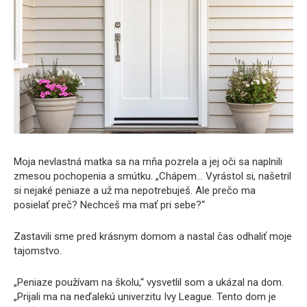
Moja nevlastná matka sa na mňa pozrela a jej oči sa naplnili
zmesou pochopenia a smútku. „Chápem… Vyrástol si, našetril
si nejaké peniaze a už ma nepotrebuješ. Ale prečo ma
posielať preč? Nechceš ma mať pri sebe?“
Zastavili sme pred krásnym domom a nastal čas odhaliť moje
tajomstvo.
„Peniaze používam na školu,“ vysvetlil som a ukázal na dom.
„Prijali ma na neďalekú univerzitu Ivy League. Tento dom je