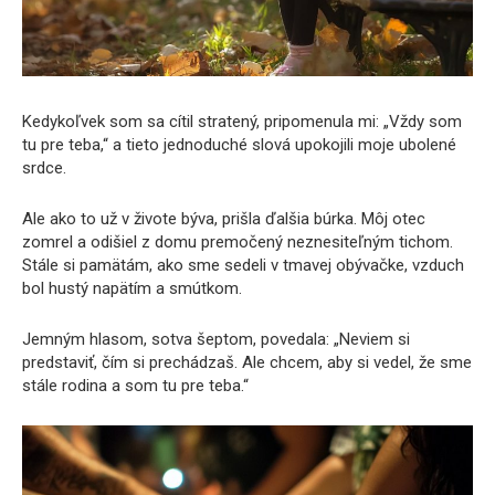
Kedykoľvek som sa cítil stratený, pripomenula mi: „Vždy som
tu pre teba,“ a tieto jednoduché slová upokojili moje ubolené
srdce.
Ale ako to už v živote býva, prišla ďalšia búrka. Môj otec
zomrel a odišiel z domu premočený neznesiteľným tichom.
Stále si pamätám, ako sme sedeli v tmavej obývačke, vzduch
bol hustý napätím a smútkom.
Jemným hlasom, sotva šeptom, povedala: „Neviem si
predstaviť, čím si prechádzaš. Ale chcem, aby si vedel, že sme
stále rodina a som tu pre teba.“