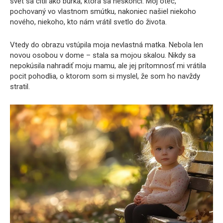
svet sa cítil ako búrka, ktorá sa neskončí. Môj otec,
pochovaný vo vlastnom smútku, nakoniec našiel niekoho
nového, niekoho, kto nám vrátil svetlo do života.
Vtedy do obrazu vstúpila moja nevlastná matka. Nebola len
novou osobou v dome – stala sa mojou skalou. Nikdy sa
nepokúsila nahradiť moju mamu, ale jej prítomnosť mi vrátila
pocit pohodlia, o ktorom som si myslel, že som ho navždy
stratil.