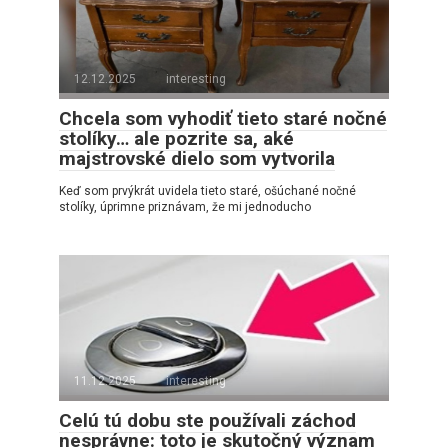
12.12.2025
interesting
Chcela som vyhodiť tieto staré nočné
stolíky… ale pozrite sa, aké
majstrovské dielo som vytvorila
Keď som prvýkrát uvidela tieto staré, ošúchané nočné
stolíky, úprimne priznávam, že mi jednoducho
11.12.2025
interesting
Celú tú dobu ste používali záchod
nesprávne: toto je skutočný význam