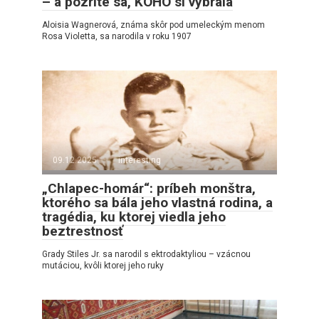
– a pozrite sa, KOHO si vybrala
Aloisia Wagnerová, známa skôr pod umeleckým menom
Rosa Violetta, sa narodila v roku 1907
09.12.2025
interesting
„Chlapec-homár“: príbeh monštra,
ktorého sa bála jeho vlastná rodina, a
tragédia, ku ktorej viedla jeho
beztrestnosť
Grady Stiles Jr. sa narodil s ektrodaktyliou – vzácnou
mutáciou, kvôli ktorej jeho ruky