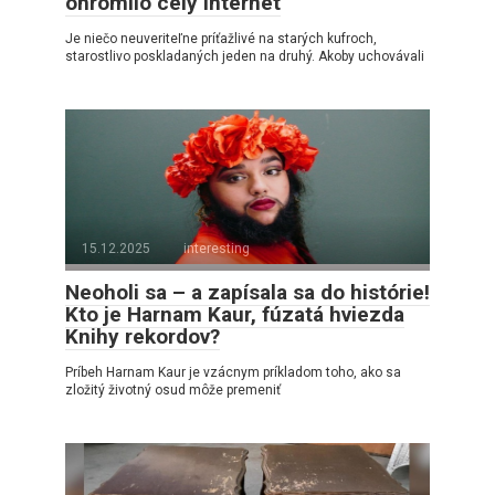
ohromilo celý internet
Je niečo neuveriteľne príťažlivé na starých kufroch,
starostlivo poskladaných jeden na druhý. Akoby uchovávali
15.12.2025
interesting
Neoholi sa – a zapísala sa do histórie!
Kto je Harnam Kaur, fúzatá hviezda
Knihy rekordov?
Príbeh Harnam Kaur je vzácnym príkladom toho, ako sa
zložitý životný osud môže premeniť