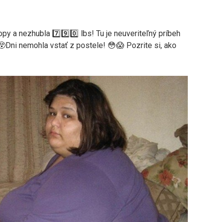
py a nezhubla 7️⃣9️⃣0️⃣ lbs! Tu je neuveriteľný príbeh
😲Dni nemohla vstať z postele! 😳😱 Pozrite si, ako