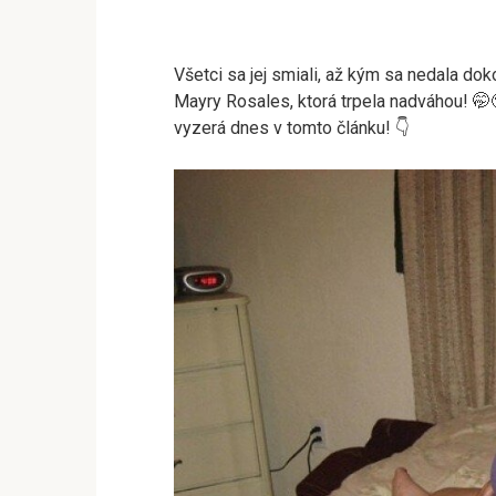
Všetci sa jej smiali, až kým sa nedala doko
Mayry Rosales, ktorá trpela nadváhou! 🤭
vyzerá dnes v tomto článku! 👇