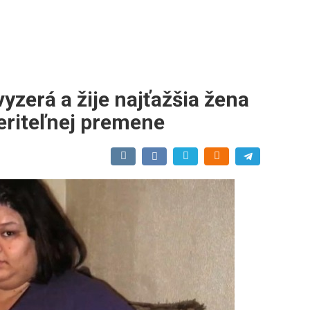
yzerá a žije najťažšia žena
veriteľnej premene