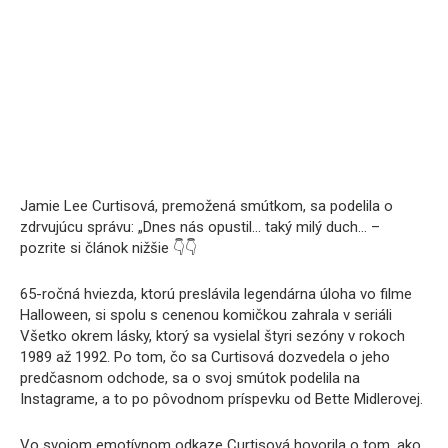
Jamie Lee Curtisová, premožená smútkom, sa podelila o
zdrvujúcu správu: „Dnes nás opustil… taký milý duch… –
pozrite si článok nižšie 👇👇
65-ročná hviezda, ktorú preslávila legendárna úloha vo filme
Halloween, si spolu s cenenou komičkou zahrala v seriáli
Všetko okrem lásky, ktorý sa vysielal štyri sezóny v rokoch
1989 až 1992. Po tom, čo sa Curtisová dozvedela o jeho
predčasnom odchode, sa o svoj smútok podelila na
Instagrame, a to po pôvodnom príspevku od Bette Midlerovej.
Vo svojom emotívnom odkaze Curtisová hovorila o tom, ako