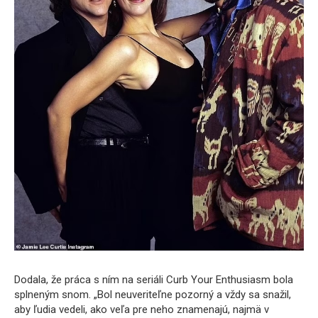
Dodala, že práca s ním na seriáli Curb Your Enthusiasm bola
splneným snom. „Bol neuveriteľne pozorný a vždy sa snažil,
aby ľudia vedeli, ako veľa pre neho znamenajú, najmä v