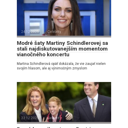
24.12.2025
Celebrity
Modré šaty Martiny Schindlerovej sa
stali najdiskutovanejším momentom
vianočného koncertu
Martina Schindlerová opäť dokázala, že vie zaujať nielen
svojím hlasom, ale aj výnimočným zmyslom
23.12.2025
Celebrity