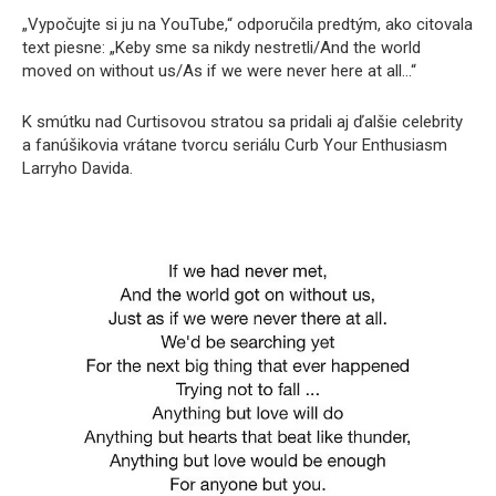
„Vypočujte si ju na YouTube,“ odporučila predtým, ako citovala
text piesne: „Keby sme sa nikdy nestretli/And the world
moved on without us/As if we were never here at all…“
K smútku nad Curtisovou stratou sa pridali aj ďalšie celebrity
a fanúšikovia vrátane tvorcu seriálu Curb Your Enthusiasm
Larryho Davida.