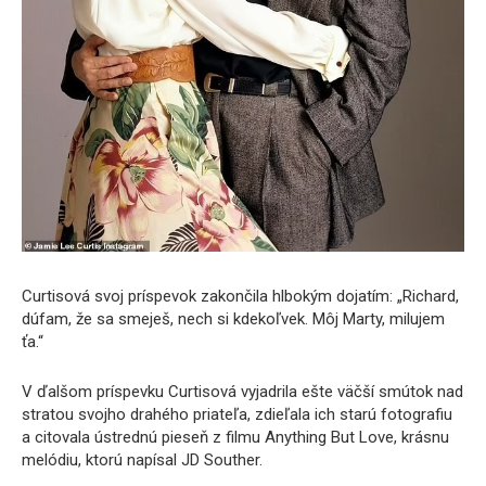
Curtisová svoj príspevok zakončila hlbokým dojatím: „Richard,
dúfam, že sa smeješ, nech si kdekoľvek. Môj Marty, milujem
ťa.“
V ďalšom príspevku Curtisová vyjadrila ešte väčší smútok nad
stratou svojho drahého priateľa, zdieľala ich starú fotografiu
a citovala ústrednú pieseň z filmu Anything But Love, krásnu
melódiu, ktorú napísal JD Souther.