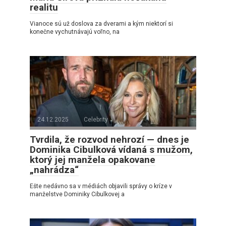
realitu
Vianoce sú už doslova za dverami a kým niektorí si
konečne vychutnávajú voľno, na
24.12.2025
Celebrity
Tvrdila, že rozvod nehrozí — dnes je
Dominika Cibulková vídaná s mužom,
ktorý jej manžela opakovane
„nahrádza“
Ešte nedávno sa v médiách objavili správy o kríze v
manželstve Dominiky Cibulkovej a