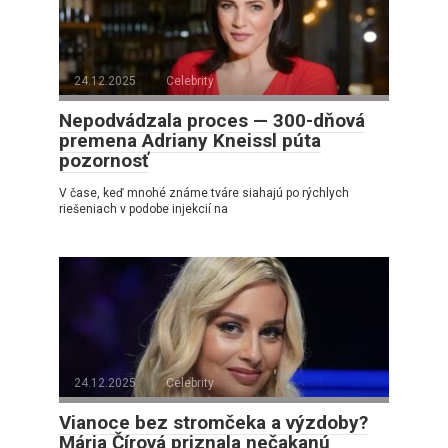
24.12.2025
Celebrity
Nepodvádzala proces — 300-dňová
premena Adriany Kneissl púta
pozornosť
V čase, keď mnohé známe tváre siahajú po rýchlych
riešeniach v podobe injekcií na
24.12.2025
Celebrity
Vianoce bez stromčeka a výzdoby?
Mária Čírová priznala nečakanú