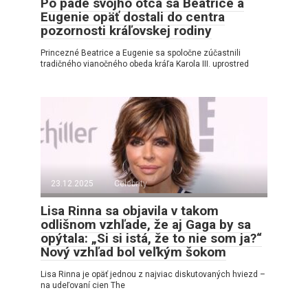
Po páde svojho otca sa Beatrice a
Eugenie opäť dostali do centra
pozornosti kráľovskej rodiny
Princezné Beatrice a Eugenie sa spoločne zúčastnili
tradičného vianočného obeda kráľa Karola III. uprostred
23.12.2025
Celebrity
Lisa Rinna sa objavila v takom
odlišnom vzhľade, že aj Gaga by sa
opýtala: „Si si istá, že to nie som ja?“
Nový vzhľad bol veľkým šokom
Lisa Rinna je opäť jednou z najviac diskutovaných hviezd –
na udeľovaní cien The