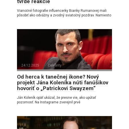
tvrdé reakcie
Vianočné fotografie influencerky Bianky Rumanovej mali
pôsobiť ako odvážny a zvodný sviatočný pozdrav. Namiesto
24.12.2025
Celebrity
Od herca k tanečnej ikone? Nový
projekt Jána Koleníka núti fanúšikov
hovoriť o „Patrickovi Swayzem“
Ján Koleník opäť ukázal, že presne vie, ako upútať
pozornosť. Na Instagrame zverejnil prvé