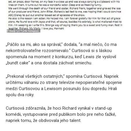
„Páčilo sa mi, ako sa správal,“ dodala, “a mal niečo, čo ma
nekontrolovateľne rozosmievalo.“ Curtisová si s láskou
spomenula na moment z konkurzu, keď Lewis zle vyslovil
„bundt cake“ a ona dostala záchvat smiechu.
„Prekonal všetkých ostatných,“ spomína Curtisová. Napriek
určitému váhaniu zo strany televízie nepopierateľné spojenie
medzi Curtisovou a Lewisom posunulo šou dopredu. Hrali
spolu dva roky.
Curtisová zdôraznila, že hoci Richard vynikal v stand-up
komédii, vystupovanie pred publikom bolo pre neho ťažké,
napriek tomu, že obdivovala jeho talent.