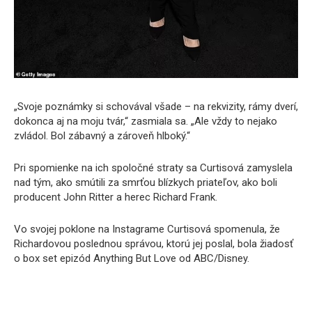
„Svoje poznámky si schovával všade – na rekvizity, rámy dverí,
dokonca aj na moju tvár,“ zasmiala sa. „Ale vždy to nejako
zvládol. Bol zábavný a zároveň hlboký.“
Pri spomienke na ich spoločné straty sa Curtisová zamyslela
nad tým, ako smútili za smrťou blízkych priateľov, ako boli
producent John Ritter a herec Richard Frank.
Vo svojej poklone na Instagrame Curtisová spomenula, že
Richardovou poslednou správou, ktorú jej poslal, bola žiadosť
o box set epizód Anything But Love od ABC/Disney.