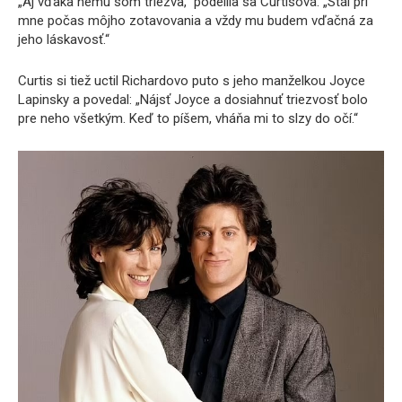
„Aj vďaka nemu som triezva,“ podelila sa Curtisová. „Stál pri
mne počas môjho zotavovania a vždy mu budem vďačná za
jeho láskavosť.“
Curtis si tiež uctil Richardovo puto s jeho manželkou Joyce
Lapinsky a povedal: „Nájsť Joyce a dosiahnuť triezvosť bolo
pre neho všetkým. Keď to píšem, vháňa mi to slzy do očí.“