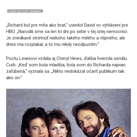
„Richard bol pre mňa ako brat,“ uviedol David vo vyhlásení pre
HBO. „Narodili sme sa len tri dni po sebe v tej istej nemocnici.
Je zriedkavé stretnúť niekoho takého milého a vtipného, ale
dnes ma rozplakal, a to mu nikdy neodpustím.“
Poctu Lewisovi vzdala aj Cheryl Hines, ďalšia hviezda seriálu
Curb. „Keď som bola mladšia, bola som do Richarda najviac
zaľúbená,“ vyznala sa. „Nikto nedokázal očariť publikum tak
ako on.“