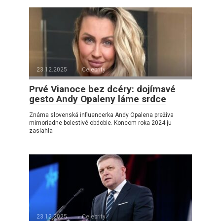
23.12.2025
Celebrity
Prvé Vianoce bez dcéry: dojímavé
gesto Andy Opaleny láme srdce
Známa slovenská influencerka Andy Opalena prežíva
mimoriadne bolestivé obdobie. Koncom roka 2024 ju
zasiahla
23.12.2025
Celebrity