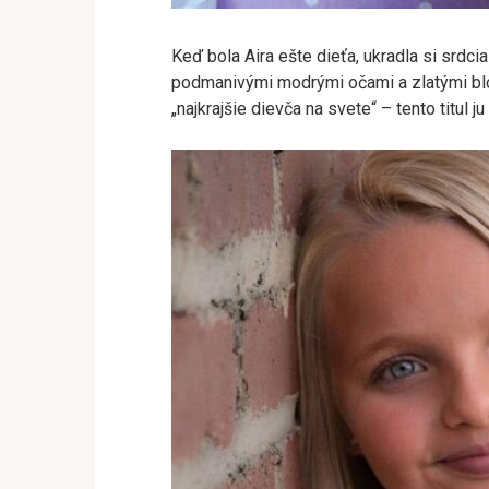
Keď bola Aira ešte dieťa, ukradla si srdci
podmanivými modrými očami a zlatými blon
„najkrajšie dievča na svete“ – tento titul 