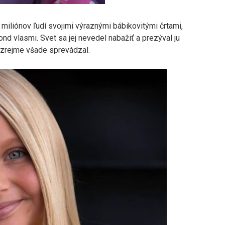
a miliónov ľudí svojimi výraznými bábikovitými črtami,
d vlasmi. Svet sa jej nevedel nabažiť a prezýval ju
ju zrejme všade sprevádzal.