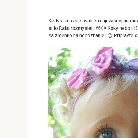
Kedysi ju označovali za najúžasnejšie dievč
si to ľudia rozmysleli. 😳😕 Roky neboli l
sa zmenilo na nepoznanie! 😯 Pripravte sa