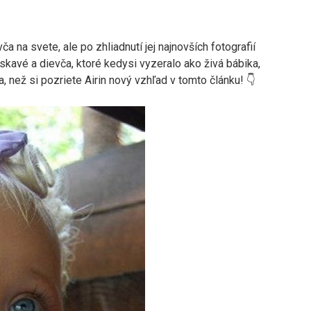
a na svete, ale po zhliadnutí jej najnovších fotografií
áskavé a dievča, ktoré kedysi vyzeralo ako živá bábika,
, než si pozriete Airin nový vzhľad v tomto článku! 👇