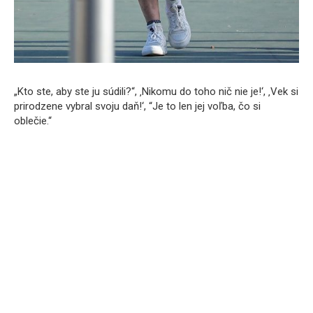
„Kto ste, aby ste ju súdili?“, ‚Nikomu do toho nič nie je!‘, ‚Vek si
prirodzene vybral svoju daň!‘, “Je to len jej voľba, čo si
oblečie.“