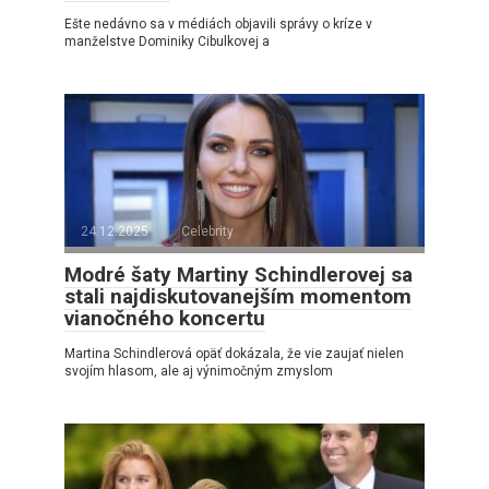
Ešte nedávno sa v médiách objavili správy o kríze v
manželstve Dominiky Cibulkovej a
24.12.2025
Celebrity
Modré šaty Martiny Schindlerovej sa
stali najdiskutovanejším momentom
vianočného koncertu
Martina Schindlerová opäť dokázala, že vie zaujať nielen
svojím hlasom, ale aj výnimočným zmyslom