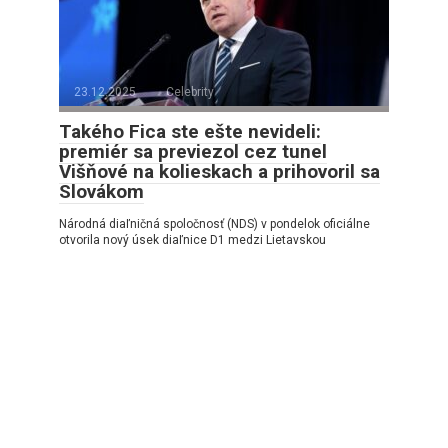
23.12.2025
Celebrity
Takého Fica ste ešte nevideli:
premiér sa previezol cez tunel
Višňové na kolieskach a prihovoril sa
Slovákom
Národná diaľničná spoločnosť (NDS) v pondelok oficiálne
otvorila nový úsek diaľnice D1 medzi Lietavskou