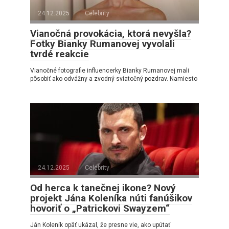
24.12.2025
Celebrity
Vianočná provokácia, ktorá nevyšla?
Fotky Bianky Rumanovej vyvolali
tvrdé reakcie
Vianočné fotografie influencerky Bianky Rumanovej mali
pôsobiť ako odvážny a zvodný sviatočný pozdrav. Namiesto
24.12.2025
Celebrity
Od herca k tanečnej ikone? Nový
projekt Jána Koleníka núti fanúšikov
hovoriť o „Patrickovi Swayzem“
Ján Koleník opäť ukázal, že presne vie, ako upútať