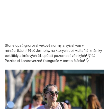
Stone opäť ignoroval vekové normy a vyšiel von v
minišortkách! 😳😬 Jej nohy, na ktorých boli viditeľné známky
celulitídy a kŕčových žíl, upútali pozornosť všetkých! 🤯😯
Pozrite si kontroverzné fotografie v tomto článku! 👇