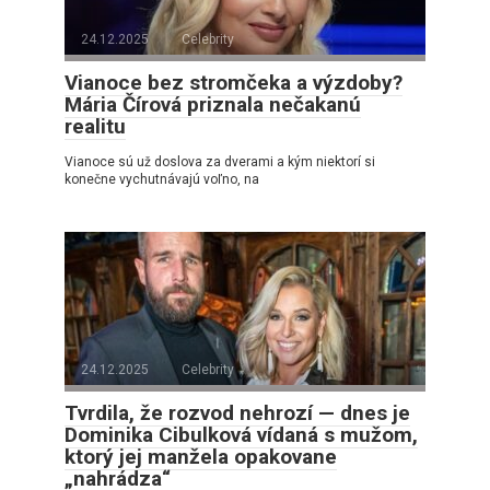
24.12.2025
Celebrity
Vianoce bez stromčeka a výzdoby?
Mária Čírová priznala nečakanú
realitu
Vianoce sú už doslova za dverami a kým niektorí si
konečne vychutnávajú voľno, na
24.12.2025
Celebrity
Tvrdila, že rozvod nehrozí — dnes je
Dominika Cibulková vídaná s mužom,
ktorý jej manžela opakovane
„nahrádza“