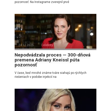
pozornosť. Na Instagrame zverejnil prvé
24.12.2025
Celebrity
Nepodvádzala proces — 300-dňová
premena Adriany Kneissl púta
pozornosť
V čase, keď mnohé známe tváre siahajú po rýchlych
riešeniach v podobe injekcií na