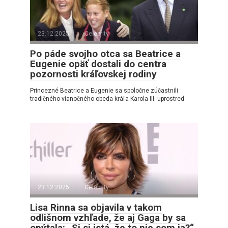
23.12.2025
Celebrity
Po páde svojho otca sa Beatrice a
Eugenie opäť dostali do centra
pozornosti kráľovskej rodiny
Princezné Beatrice a Eugenie sa spoločne zúčastnili
tradičného vianočného obeda kráľa Karola III. uprostred
23.12.2025
Celebrity
Lisa Rinna sa objavila v takom
odlišnom vzhľade, že aj Gaga by sa
opýtala: „Si si istá, že to nie som ja?“