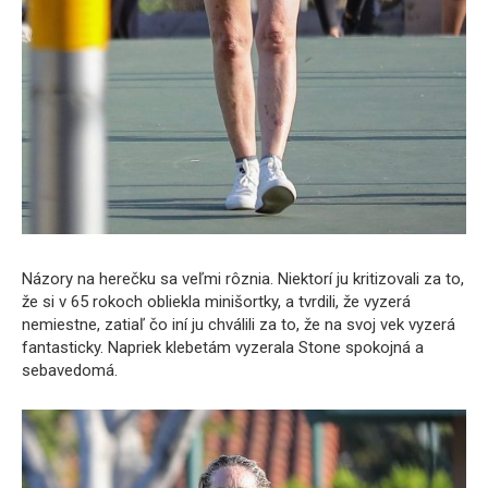
Názory na herečku sa veľmi rôznia. Niektorí ju kritizovali za to,
že si v 65 rokoch obliekla minišortky, a tvrdili, že vyzerá
nemiestne, zatiaľ čo iní ju chválili za to, že na svoj vek vyzerá
fantasticky. Napriek klebetám vyzerala Stone spokojná a
sebavedomá.