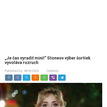
„Je čas vyradiť mini!“ Stoneov výber šortiek
vyvoláva rozruch
Published by:
08.09.2024
Celebrity