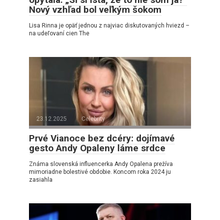
Nový vzhľad bol veľkým šokom
Lisa Rinna je opäť jednou z najviac diskutovaných hviezd –
na udeľovaní cien The
23.12.2025
Celebrity
Prvé Vianoce bez dcéry: dojímavé
gesto Andy Opaleny láme srdce
Známa slovenská influencerka Andy Opalena prežíva
mimoriadne bolestivé obdobie. Koncom roka 2024 ju
zasiahla