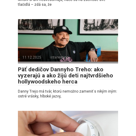
tlačidlá – zdá sa, že
11.12.2025
interesting
Päť dedičov Dannyho Treho: ako
vyzerajú a ako žijú deti najtvrdšieho
hollywoodskeho herca
Danny Trejo má tvár, ktorú nemožno zameniť s nikým iným:
ostré vrásky, hlboké jazvy,