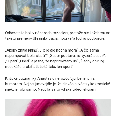
Odberatelia boli v názoroch rozdelení, pretože nie každému sa
takéto premeny Ukrajinky páčia, hoci veľa ľudí ju podporuje.
„Akoby zhltla knihu“, ‚To je ale nočná mora‘, ‚A čo sama
napumpovať bola slabá?‘, ‚Super postava, lis vyzerá super!‘,
‚Super!‘, ‚Hneď je jasné, že neprirodzený lis‘, ‚Žiadny chirurg
nedokáže urobiť atletické telo, len šport‘.
Kritické poznámky Anastasiu nerozčuľujú, berie ich s
humorom. Najzaujímavejšie je, že dievča si všetky kozmetické
injekcie robí samo. Naučila sa to vďaka video lekciám.