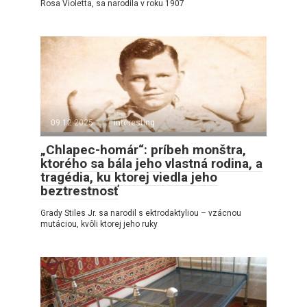
Rosa Violetta, sa narodila v roku 1907
09.12.2025
interesting
„Chlapec-homár“: príbeh monštra,
ktorého sa bála jeho vlastná rodina, a
tragédia, ku ktorej viedla jeho
beztrestnosť
Grady Stiles Jr. sa narodil s ektrodaktyliou – vzácnou
mutáciou, kvôli ktorej jeho ruky