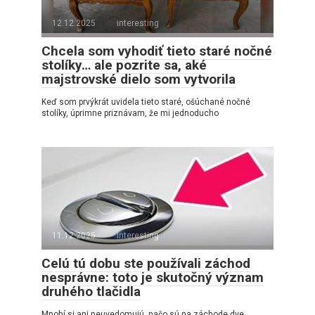
12.12.2025
interesting
Chcela som vyhodiť tieto staré nočné
stolíky… ale pozrite sa, aké
majstrovské dielo som vytvorila
Keď som prvýkrát uvidela tieto staré, ošúchané nočné
stolíky, úprimne priznávam, že mi jednoducho
11.12.2025
interesting
Celú tú dobu ste používali záchod
nesprávne: toto je skutočný význam
druhého tlačidla
Mnohí si ani neuvedomujú, načo sú na záchode dve