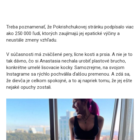
Treba poznamenať, že Pokrishchukovej stránku podpísalo viac
ako 250 000 ľudí, ktorých zaujímajú jej epatické výčiny a
neustále zmeny vzhľadu.
V súčasnosti má zväčšené pery, lícne kosti a prsia. A nie je to
tak dávno, čo si Anastasia nechala urobiť plastové brucho,
konkrétne umelé lisovacie kocky. Samozrejme, na svojom
Instagrame sa rýchlo pochválila ďalšou premenou. A zdá sa,
že dievča je celkom spokojné, a to aj napriek tomu, že jej ešte
nejaké opuchy zostali.