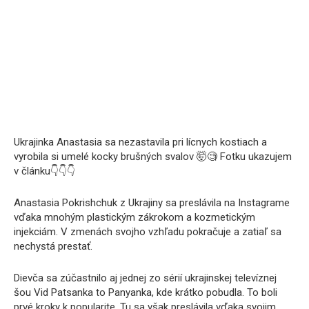
Ukrajinka Anastasia sa nezastavila pri lícnych kostiach a
vyrobila si umelé kocky brušných svalov 🤯🧐 Fotku ukazujem
v článku👇👇👇
Anastasia Pokrishchuk z Ukrajiny sa preslávila na Instagrame
vďaka mnohým plastickým zákrokom a kozmetickým
injekciám. V zmenách svojho vzhľadu pokračuje a zatiaľ sa
nechystá prestať.
Dievča sa zúčastnilo aj jednej zo sérií ukrajinskej televíznej
šou Vid Patsanka to Panyanka, kde krátko pobudla. To boli
prvé kroky k popularite. Tu sa však preslávila vďaka svojim