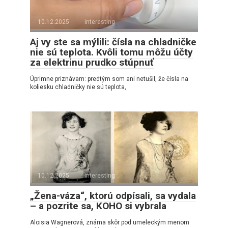
10.12.2025
interesting
Aj vy ste sa mýlili: čísla na chladničke
nie sú teplota. Kvôli tomu môžu účty
za elektrinu prudko stúpnuť
Úprimne priznávam: predtým som ani netušil, že čísla na
koliesku chladničky nie sú teplota,
10.12.2025
interesting
„Žena-váza“, ktorú odpísali, sa vydala
– a pozrite sa, KOHO si vybrala
Aloisia Wagnerová, známa skôr pod umeleckým menom