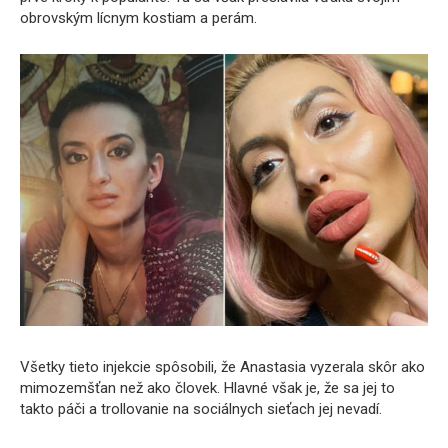
obrovským lícnym kostiam a perám.
Všetky tieto injekcie spôsobili, že Anastasia vyzerala skôr ako
mimozemšťan než ako človek. Hlavné však je, že sa jej to
takto páči a trollovanie na sociálnych sieťach jej nevadí.