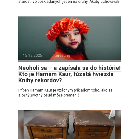
starostlivo poskladaných jeden na druhý. Akoby uchovávali
15.12.2025
interesting
Neoholi sa – a zapísala sa do histórie!
Kto je Harnam Kaur, fúzatá hviezda
Knihy rekordov?
Príbeh Harnam Kaur je vzácnym príkladom toho, ako sa
zložitý životný osud môže premeniť