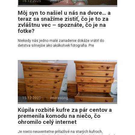
16.12.2025
interesting
Môj syn to našiel u nás na dvore… a
teraz sa snažíme zistiť, čo je to za
zvláštnu vec – spoznáte, čo je na
fotke?
Niekedy nás jedno malé zariadenie dokáže vrátiť do
detstva silnejšie ako akákoľvek fotografia. Pre
15.12.2025
interesting
Kúpila rozbité kufre za pár centov a
premenila komodu na niečo, čo
ohromilo celý internet
Je niečo neuveriteľne príťažlivé na starých kufroch,