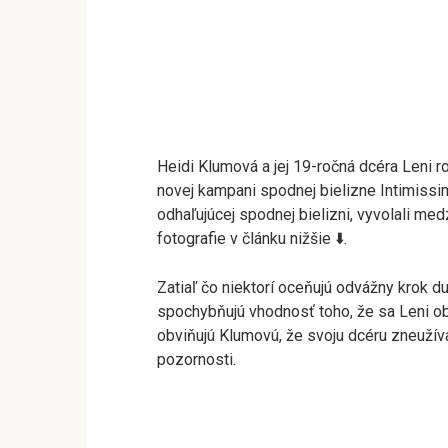
Heidi Klumová a jej 19-ročná dcéra Leni r
novej kampani spodnej bielizne Intimissimi 
odhaľujúcej spodnej bielizni, vyvolali med
fotografie v článku nižšie ⬇️.
Zatiaľ čo niektorí oceňujú odvážny krok dua
spochybňujú vhodnosť toho, že sa Leni obj
obviňujú Klumovú, že svoju dcéru zneužíva 
pozornosti.