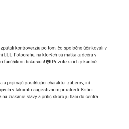
ozpútali kontroverziu po tom, čo spoločne účinkovali v
❤️‍🔥🔥 Fotografie, na ktorých sú matka aj dcéra v
zi fanúšikmi diskusiu👙📷 Pozrite si ich pikantné
 a prijímajú posilňujúci charakter záberov, iní
avila v takomto sugestívnom prostredí. Kritici
na získanie slávy a príliš skoro ju tlačí do centra