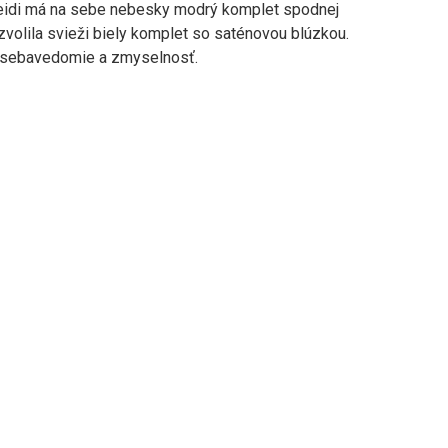
 Heidi má na sebe nebesky modrý komplet spodnej
i zvolila svieži biely komplet so saténovou blúzkou.
ú sebavedomie a zmyselnosť.