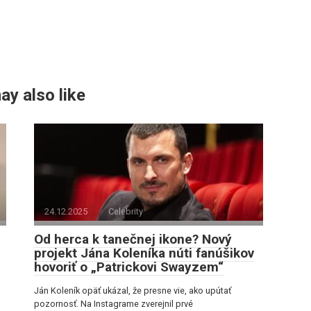
ay also like
24.12.2025
Celebrity
Od herca k tanečnej ikone? Nový
projekt Jána Koleníka núti fanúšikov
hovoriť o „Patrickovi Swayzem“
Ján Koleník opäť ukázal, že presne vie, ako upútať
pozornosť. Na Instagrame zverejnil prvé