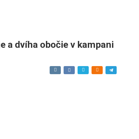
je a dvíha obočie v kampani