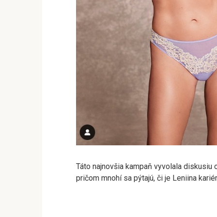
Táto najnovšia kampaň vyvolala diskusiu
pričom mnohí sa pýtajú, či je Leniina karié