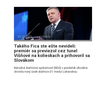
23.12.2025
Celebrity
Takého Fica ste ešte nevideli:
premiér sa previezol cez tunel
Višňové na kolieskach a prihovoril sa
Slovákom
Národná diaľničná spoločnosť (NDS) v pondelok oficiálne
otvorila nový úsek diaľnice D1 medzi Lietavskou