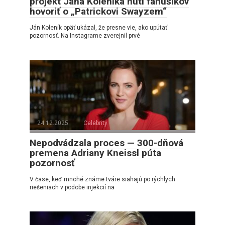
projekt Jána Koleníka núti fanúšikov
hovoriť o „Patrickovi Swayzem“
Ján Koleník opäť ukázal, že presne vie, ako upútať
pozornosť. Na Instagrame zverejnil prvé
24.12.2025
Celebrity
Nepodvádzala proces — 300-dňová
premena Adriany Kneissl púta
pozornosť
V čase, keď mnohé známe tváre siahajú po rýchlych
riešeniach v podobe injekcií na