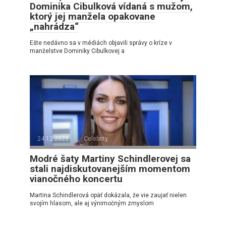
Dominika Cibulková vídaná s mužom,
ktorý jej manžela opakovane
„nahrádza“
Ešte nedávno sa v médiách objavili správy o kríze v
manželstve Dominiky Cibulkovej a
24.12.2025
Celebrity
Modré šaty Martiny Schindlerovej sa
stali najdiskutovanejším momentom
vianočného koncertu
Martina Schindlerová opäť dokázala, že vie zaujať nielen
svojím hlasom, ale aj výnimočným zmyslom