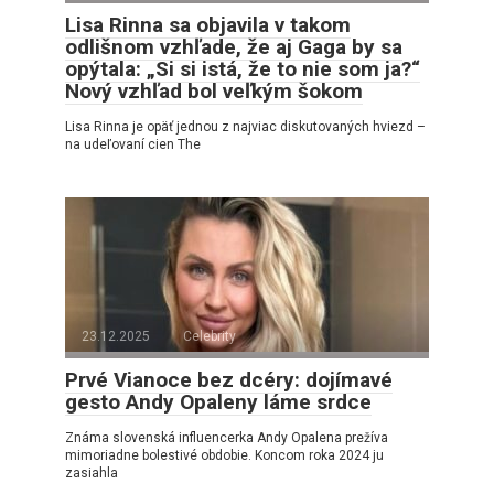
Lisa Rinna sa objavila v takom
odlišnom vzhľade, že aj Gaga by sa
opýtala: „Si si istá, že to nie som ja?“
Nový vzhľad bol veľkým šokom
Lisa Rinna je opäť jednou z najviac diskutovaných hviezd –
na udeľovaní cien The
23.12.2025
Celebrity
Prvé Vianoce bez dcéry: dojímavé
gesto Andy Opaleny láme srdce
Známa slovenská influencerka Andy Opalena prežíva
mimoriadne bolestivé obdobie. Koncom roka 2024 ju
zasiahla