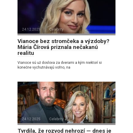
24.12.2025
Celebrity
Vianoce bez stromčeka a výzdoby?
Mária Čírová priznala nečakanú
realitu
Vianoce sú už doslova za dverami a kým niektorí si
konečne vychutnávajú voľno, na
24.12.2025
Celebrity
Tvrdila, že rozvod nehrozí — dnes je