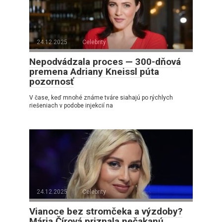
24.12.2025
Celebrity
Nepodvádzala proces — 300-dňová
premena Adriany Kneissl púta
pozornosť
V čase, keď mnohé známe tváre siahajú po rýchlych
riešeniach v podobe injekcií na
24.12.2025
Celebrity
Vianoce bez stromčeka a výzdoby?
Mária Čírová priznala nečakanú