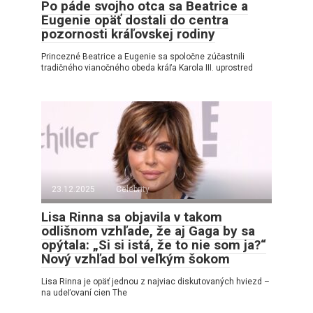
Po páde svojho otca sa Beatrice a
Eugenie opäť dostali do centra
pozornosti kráľovskej rodiny
Princezné Beatrice a Eugenie sa spoločne zúčastnili
tradičného vianočného obeda kráľa Karola III. uprostred
23.12.2025
Celebrity
Lisa Rinna sa objavila v takom
odlišnom vzhľade, že aj Gaga by sa
opýtala: „Si si istá, že to nie som ja?“
Nový vzhľad bol veľkým šokom
Lisa Rinna je opäť jednou z najviac diskutovaných hviezd –
na udeľovaní cien The