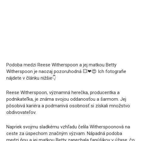
Podoba medzi Reese Witherspoon a jej matkou Betty
Witherspoon je naozaj pozoruhodná 💥❤😍 Ich fotografie
nájdete v článku nižšie👇
Reese Witherspoon, významná herečka, producentka a
podnikateľka, je známa svojou oddanosťou a šarmom. Jej
pôsobivá kariéra a podmanivá osobnosť si získali množstvo
obdivovateľov.
Napriek svojmu sladkému vzhľadu čelila Witherspoonová na
ceste za úspechom značným výzvam. Nápadná podoba
medzi ňou a jej matkou Betty zanechala fanúšikov v úžase, čo