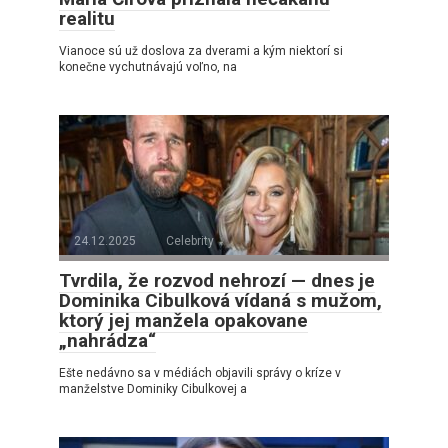
realitu
Vianoce sú už doslova za dverami a kým niektorí si
konečne vychutnávajú voľno, na
24.12.2025
Celebrity
Tvrdila, že rozvod nehrozí — dnes je
Dominika Cibulková vídaná s mužom,
ktorý jej manžela opakovane
„nahrádza“
Ešte nedávno sa v médiách objavili správy o kríze v
manželstve Dominiky Cibulkovej a