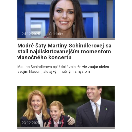
24.12.2025
Celebrity
Modré šaty Martiny Schindlerovej sa
stali najdiskutovanejším momentom
vianočného koncertu
Martina Schindlerová opäť dokázala, že vie zaujať nielen
svojím hlasom, ale aj výnimočným zmyslom
23.12.2025
Celebrity