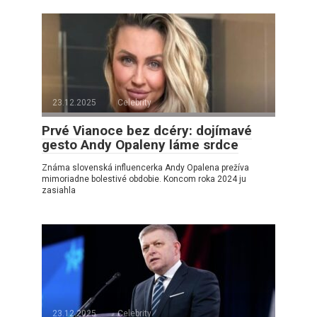
23.12.2025
Celebrity
Prvé Vianoce bez dcéry: dojímavé
gesto Andy Opaleny láme srdce
Známa slovenská influencerka Andy Opalena prežíva
mimoriadne bolestivé obdobie. Koncom roka 2024 ju
zasiahla
23.12.2025
Celebrity