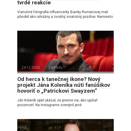
tvrdé reakcie
Vianočné fotografie influencerky Bianky Rumanovej mali
pôsobiť ako odvážny a zvodný sviatočný pozdrav. Namiesto
24.12.2025
Celebrity
Od herca k tanečnej ikone? Nový
projekt Jána Koleníka núti fanúšikov
hovoriť o „Patrickovi Swayzem“
Ján Koleník opäť ukázal, že presne vie, ako upútať
pozornosť. Na Instagrame zverejnil prvé