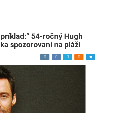
ť príklad:“ 54-ročný Hugh
a spozorovaní na pláži