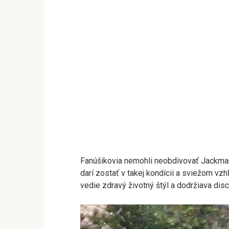
Fanúšikovia nemohli neobdivovať Jackman
darí zostať v takej kondícii a sviežom v
vedie zdravý životný štýl a dodržiava disc