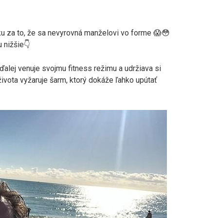
u za to, že sa nevyrovná manželovi vo forme 😱😳
u nižšie👇
alej venuje svojmu fitness režimu a udržiava si
 života vyžaruje šarm, ktorý dokáže ľahko upútať