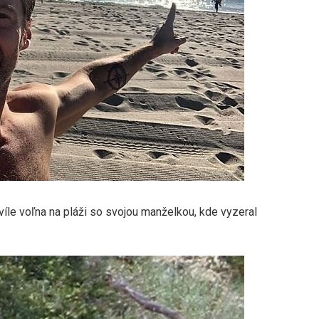
víle voľna na pláži so svojou manželkou, kde vyzeral