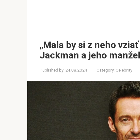
„Mala by si z neho vzia
Jackman a jeho manželk
Published by:
24.08.2024
Category:
Celebrity