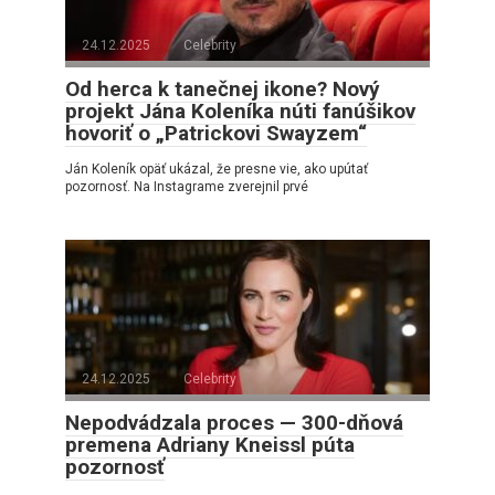
24.12.2025
Celebrity
Od herca k tanečnej ikone? Nový
projekt Jána Koleníka núti fanúšikov
hovoriť o „Patrickovi Swayzem“
Ján Koleník opäť ukázal, že presne vie, ako upútať
pozornosť. Na Instagrame zverejnil prvé
24.12.2025
Celebrity
Nepodvádzala proces — 300-dňová
premena Adriany Kneissl púta
pozornosť