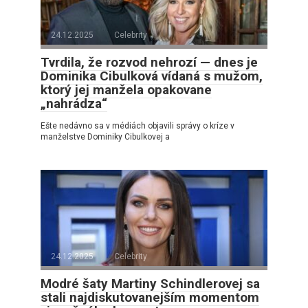
24.12.2025
Celebrity
Tvrdila, že rozvod nehrozí — dnes je
Dominika Cibulková vídaná s mužom,
ktorý jej manžela opakovane
„nahrádza“
Ešte nedávno sa v médiách objavili správy o kríze v
manželstve Dominiky Cibulkovej a
24.12.2025
Celebrity
Modré šaty Martiny Schindlerovej sa
stali najdiskutovanejším momentom