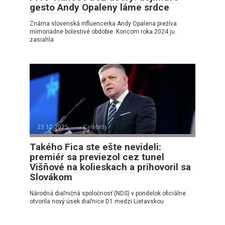
gesto Andy Opaleny láme srdce
Známa slovenská influencerka Andy Opalena prežíva
mimoriadne bolestivé obdobie. Koncom roka 2024 ju
zasiahla
23.12.2025
Celebrity
Takého Fica ste ešte nevideli:
premiér sa previezol cez tunel
Višňové na kolieskach a prihovoril sa
Slovákom
Národná diaľničná spoločnosť (NDS) v pondelok oficiálne
otvorila nový úsek diaľnice D1 medzi Lietavskou