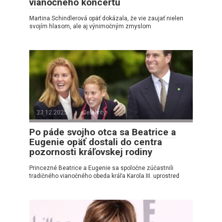
vianočného koncertu
Martina Schindlerová opäť dokázala, že vie zaujať nielen
svojím hlasom, ale aj výnimočným zmyslom
23.12.2025
Celebrity
Po páde svojho otca sa Beatrice a
Eugenie opäť dostali do centra
pozornosti kráľovskej rodiny
Princezné Beatrice a Eugenie sa spoločne zúčastnili
tradičného vianočného obeda kráľa Karola III. uprostred