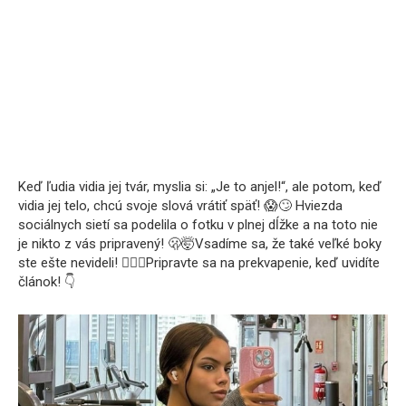
Keď ľudia vidia jej tvár, myslia si: „Je to anjel!“, ale potom, keď
vidia jej telo, chcú svoje slová vrátiť späť! 😱🙄 Hviezda
sociálnych sietí sa podelila o fotku v plnej dĺžke a na toto nie
je nikto z vás pripravený! 🫢🤯Vsadíme sa, že také veľké boky
ste ešte nevideli! ❤️‍🔥🤤Pripravte sa na prekvapenie, keď uvidíte
článok! 👇