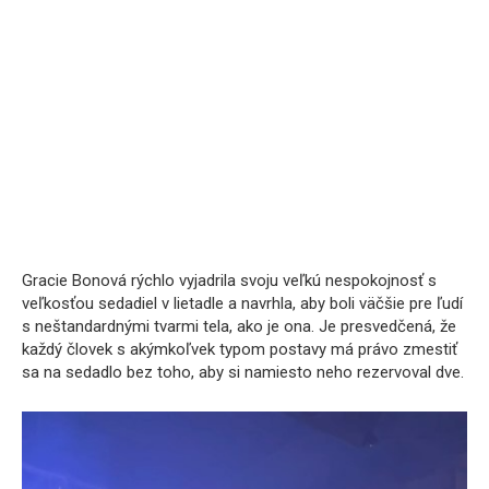
Gracie Bonová rýchlo vyjadrila svoju veľkú nespokojnosť s
veľkosťou sedadiel v lietadle a navrhla, aby boli väčšie pre ľudí
s neštandardnými tvarmi tela, ako je ona. Je presvedčená, že
každý človek s akýmkoľvek typom postavy má právo zmestiť
sa na sedadlo bez toho, aby si namiesto neho rezervoval dve.