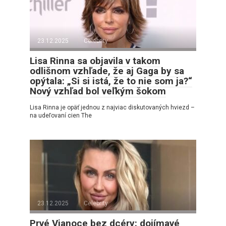
23.12.2025
Celebrity
Lisa Rinna sa objavila v takom
odlišnom vzhľade, že aj Gaga by sa
opýtala: „Si si istá, že to nie som ja?“
Nový vzhľad bol veľkým šokom
Lisa Rinna je opäť jednou z najviac diskutovaných hviezd –
na udeľovaní cien The
23.12.2025
Celebrity
Prvé Vianoce bez dcéry: dojímavé