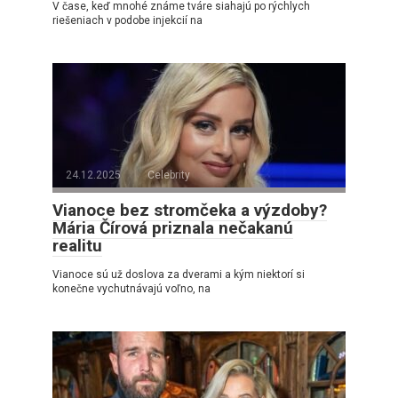
V čase, keď mnohé známe tváre siahajú po rýchlych
riešeniach v podobe injekcií na
24.12.2025
Celebrity
Vianoce bez stromčeka a výzdoby?
Mária Čírová priznala nečakanú
realitu
Vianoce sú už doslova za dverami a kým niektorí si
konečne vychutnávajú voľno, na