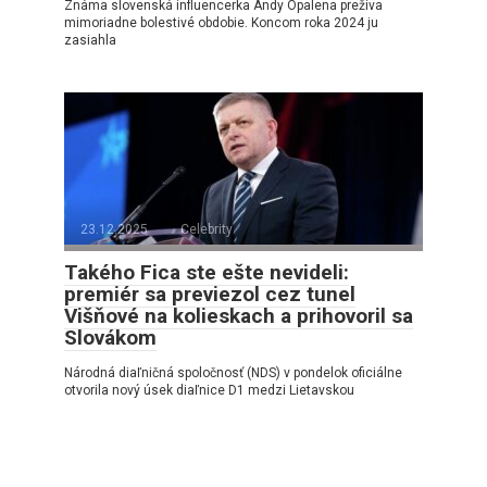
Známa slovenská influencerka Andy Opalena prežíva
mimoriadne bolestivé obdobie. Koncom roka 2024 ju
zasiahla
23.12.2025
Celebrity
Takého Fica ste ešte nevideli:
premiér sa previezol cez tunel
Višňové na kolieskach a prihovoril sa
Slovákom
Národná diaľničná spoločnosť (NDS) v pondelok oficiálne
otvorila nový úsek diaľnice D1 medzi Lietavskou