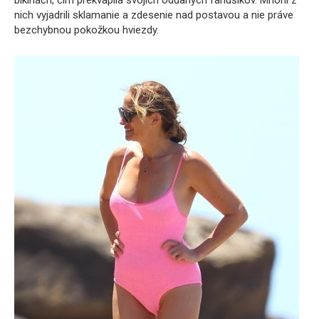
bikinách, čím prekvapila svojich oddaných fanúšikov. Mnohí z
nich vyjadrili sklamanie a zdesenie nad postavou a nie práve
bezchybnou pokožkou hviezdy.