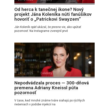
Od herca k tanečnej ikone? Nový
projekt Jána Koleníka núti fanúšikov
hovoriť o „Patrickovi Swayzem“
Ján Koleník opäť ukázal, že presne vie, ako upútať
pozornosť. Na Instagrame zverejnil prvé
24.12.2025
Celebrity
Nepodvádzala proces — 300-dňová
premena Adriany Kneissl púta
pozornosť
V čase, keď mnohé známe tváre siahajú po rýchlych
riešeniach v podobe injekcií na