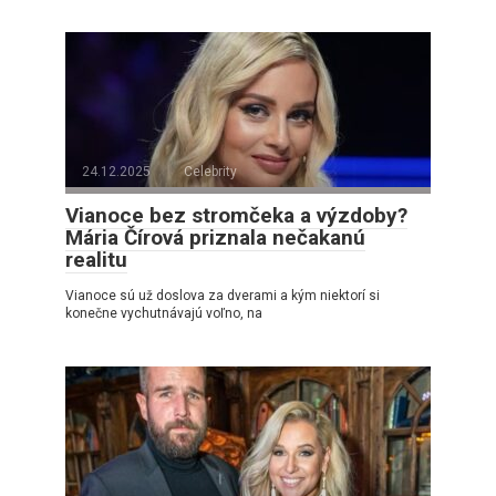
24.12.2025
Celebrity
Vianoce bez stromčeka a výzdoby?
Mária Čírová priznala nečakanú
realitu
Vianoce sú už doslova za dverami a kým niektorí si
konečne vychutnávajú voľno, na