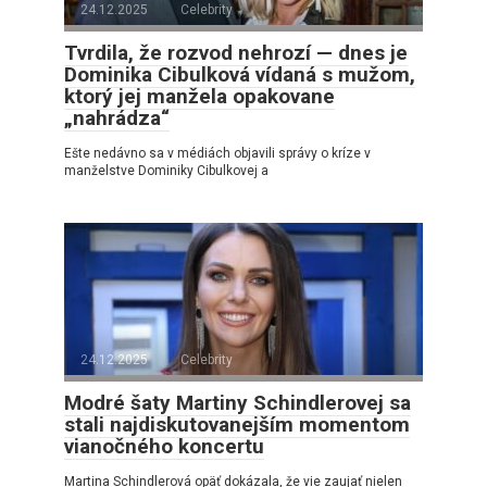
24.12.2025
Celebrity
Tvrdila, že rozvod nehrozí — dnes je
Dominika Cibulková vídaná s mužom,
ktorý jej manžela opakovane
„nahrádza“
Ešte nedávno sa v médiách objavili správy o kríze v
manželstve Dominiky Cibulkovej a
24.12.2025
Celebrity
Modré šaty Martiny Schindlerovej sa
stali najdiskutovanejším momentom
vianočného koncertu
Martina Schindlerová opäť dokázala, že vie zaujať nielen