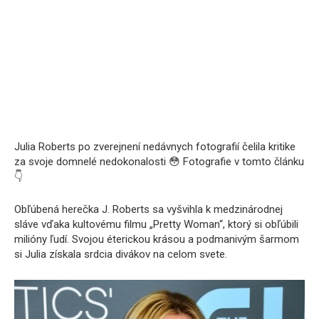
Julia Roberts po zverejnení nedávnych fotografií čelila kritike
za svoje domnelé nedokonalosti 😳 Fotografie v tomto článku
👇
Obľúbená herečka J. Roberts sa vyšvihla k medzinárodnej
sláve vďaka kultovému filmu „Pretty Woman“, ktorý si obľúbili
milióny ľudí. Svojou éterickou krásou a podmanivým šarmom
si Julia získala srdcia divákov na celom svete.