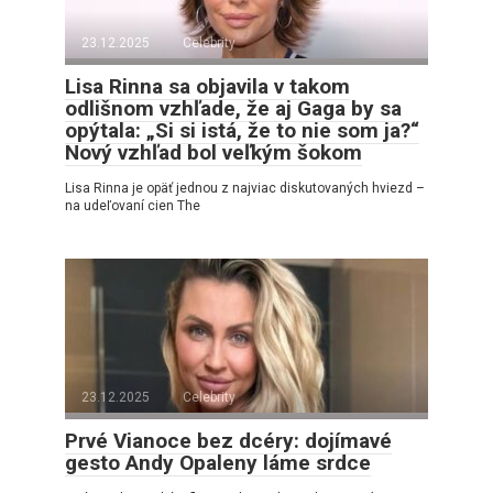
23.12.2025
Celebrity
Lisa Rinna sa objavila v takom
odlišnom vzhľade, že aj Gaga by sa
opýtala: „Si si istá, že to nie som ja?“
Nový vzhľad bol veľkým šokom
Lisa Rinna je opäť jednou z najviac diskutovaných hviezd –
na udeľovaní cien The
23.12.2025
Celebrity
Prvé Vianoce bez dcéry: dojímavé
gesto Andy Opaleny láme srdce