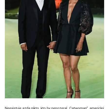
Neexistuje azda nikto, kto by nepozeral „Catwoman“, americký