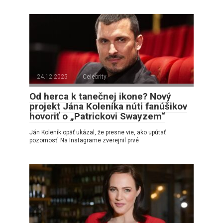
24.12.2025
Celebrity
Od herca k tanečnej ikone? Nový
projekt Jána Koleníka núti fanúšikov
hovoriť o „Patrickovi Swayzem“
Ján Koleník opäť ukázal, že presne vie, ako upútať
pozornosť. Na Instagrame zverejnil prvé