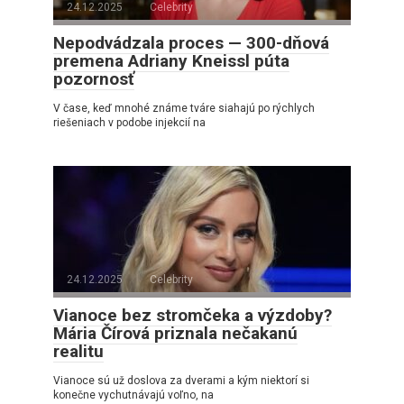
24.12.2025
Celebrity
Nepodvádzala proces — 300-dňová
premena Adriany Kneissl púta
pozornosť
V čase, keď mnohé známe tváre siahajú po rýchlych
riešeniach v podobe injekcií na
24.12.2025
Celebrity
Vianoce bez stromčeka a výzdoby?
Mária Čírová priznala nečakanú
realitu
Vianoce sú už doslova za dverami a kým niektorí si
konečne vychutnávajú voľno, na