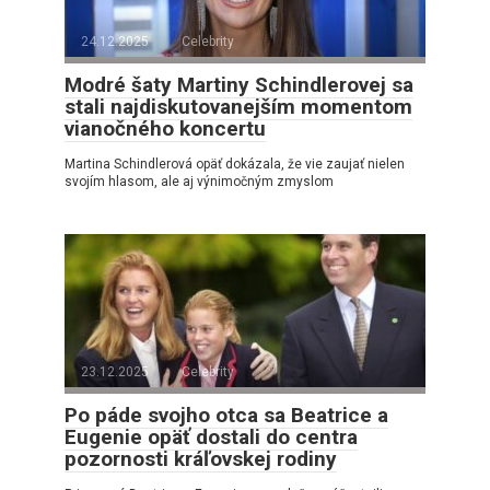
24.12.2025
Celebrity
Modré šaty Martiny Schindlerovej sa
stali najdiskutovanejším momentom
vianočného koncertu
Martina Schindlerová opäť dokázala, že vie zaujať nielen
svojím hlasom, ale aj výnimočným zmyslom
23.12.2025
Celebrity
Po páde svojho otca sa Beatrice a
Eugenie opäť dostali do centra
pozornosti kráľovskej rodiny