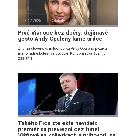
23.12.2025
Celebrity
Prvé Vianoce bez dcéry: dojímavé
gesto Andy Opaleny láme srdce
Známa slovenská influencerka Andy Opalena prežíva
mimoriadne bolestivé obdobie. Koncom roka 2024 ju
zasiahla
23.12.2025
Celebrity
Takého Fica ste ešte nevideli:
premiér sa previezol cez tunel
Višňové na kolieskach a prihovoril sa