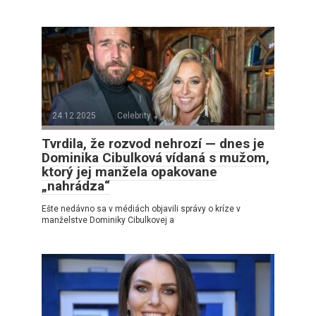
24.12.2025
Celebrity
Tvrdila, že rozvod nehrozí — dnes je
Dominika Cibulková vídaná s mužom,
ktorý jej manžela opakovane
„nahrádza“
Ešte nedávno sa v médiách objavili správy o kríze v
manželstve Dominiky Cibulkovej a