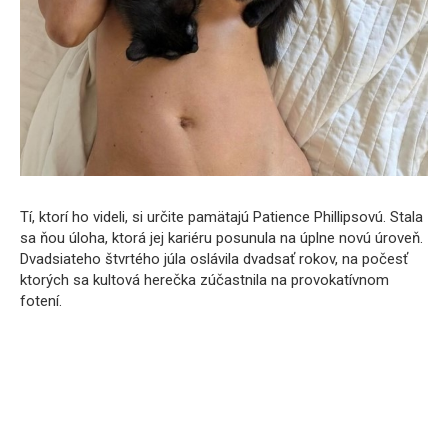
Tí, ktorí ho videli, si určite pamätajú Patience Phillipsovú. Stala
sa ňou úloha, ktorá jej kariéru posunula na úplne novú úroveň.
Dvadsiateho štvrtého júla oslávila dvadsať rokov, na počesť
ktorých sa kultová herečka zúčastnila na provokatívnom
fotení.