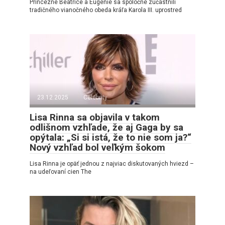
Princezné Beatrice a Eugenie sa spoločne zúčastnili
tradičného vianočného obeda kráľa Karola III. uprostred
23.12.2025
Celebrity
Lisa Rinna sa objavila v takom
odlišnom vzhľade, že aj Gaga by sa
opýtala: „Si si istá, že to nie som ja?“
Nový vzhľad bol veľkým šokom
Lisa Rinna je opäť jednou z najviac diskutovaných hviezd –
na udeľovaní cien The