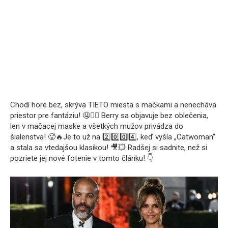
Chodí hore bez, skrýva TIETO miesta s mačkami a nenecháva
priestor pre fantáziu! 🤤❤️‍🔥 Berry sa objavuje bez oblečenia,
len v mačacej maske a všetkých mužov privádza do
šialenstva! 🥵🔥Je to už na 2️⃣0️⃣0️⃣4️⃣, keď vyšla „Catwoman“
a stala sa vtedajšou klasikou! 🎥💥 Radšej si sadnite, než si
pozriete jej nové fotenie v tomto článku! 👇