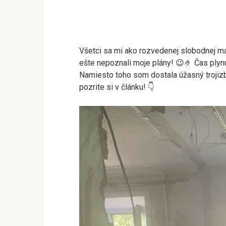
Všetci sa mi ako rozvedenej slobodnej mat
ešte nepoznali moje plány! 😉🤌 Čas plynul
Namiesto toho som dostala úžasný trojizb
pozrite si v článku! 👇