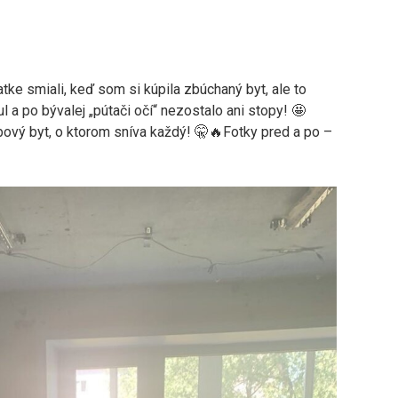
ke smiali, keď som si kúpila zbúchaný byt, ale to
 a po bývalej „pútači očí“ nezostalo ani stopy! 🤩
ový byt, o ktorom sníva každý! 🤫🔥Fotky pred a po –