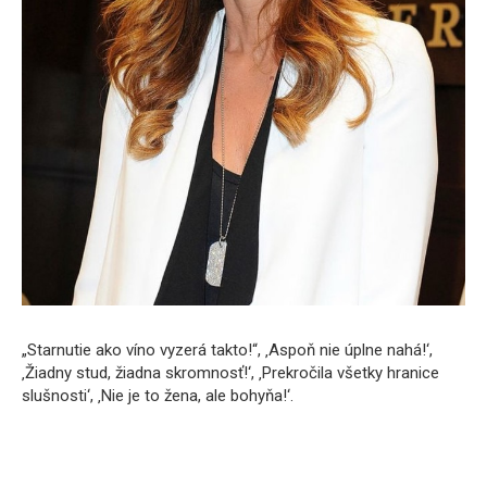
„Starnutie ako víno vyzerá takto!“, ‚Aspoň nie úplne nahá!‘,
‚Žiadny stud, žiadna skromnosť!‘, ‚Prekročila všetky hranice
slušnosti‘, ‚Nie je to žena, ale bohyňa!‘.