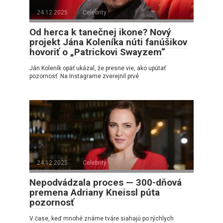
24.12.2025
Celebrity
Od herca k tanečnej ikone? Nový
projekt Jána Koleníka núti fanúšikov
hovoriť o „Patrickovi Swayzem“
Ján Koleník opäť ukázal, že presne vie, ako upútať
pozornosť. Na Instagrame zverejnil prvé
24.12.2025
Celebrity
Nepodvádzala proces — 300-dňová
premena Adriany Kneissl púta
pozornosť
V čase, keď mnohé známe tváre siahajú po rýchlych