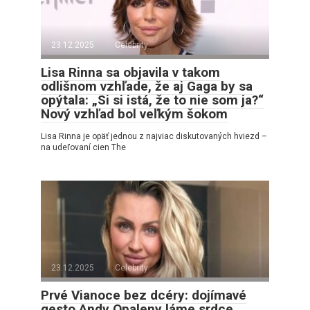
23.12.2025
Celebrity
Lisa Rinna sa objavila v takom
odlišnom vzhľade, že aj Gaga by sa
opýtala: „Si si istá, že to nie som ja?“
Nový vzhľad bol veľkým šokom
Lisa Rinna je opäť jednou z najviac diskutovaných hviezd –
na udeľovaní cien The
23.12.2025
Celebrity
Prvé Vianoce bez dcéry: dojímavé
gesto Andy Opaleny láme srdce