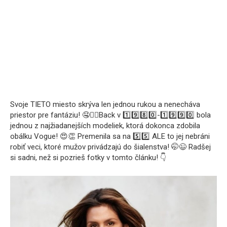
Svoje TIETO miesto skrýva len jednou rukou a nenecháva
priestor pre fantáziu! 🤤❤️‍🔥Back v 1️⃣9️⃣8️⃣0️⃣-1️⃣9️⃣9️⃣0️⃣ bola
jednou z najžiadanejších modeliek, ktorá dokonca zdobila
obálku Vogue! 😍👏 Premenila sa na 5️⃣5️⃣ ALE to jej nebráni
robiť veci, ktoré mužov privádzajú do šialenstva! 🤭😉 Radšej
si sadni, než si pozrieš fotky v tomto článku! 👇