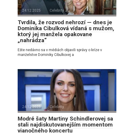
24.12.2025
Celebrity
Tvrdila, že rozvod nehrozí — dnes je
Dominika Cibulková vídaná s mužom,
ktorý jej manžela opakovane
„nahrádza“
Ešte nedávno sa v médiách objavili správy o kríze v
manželstve Dominiky Cibulkovej a
24.12.2025
Celebrity
Modré šaty Martiny Schindlerovej sa
stali najdiskutovanejším momentom
vianočného koncertu