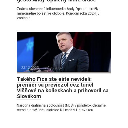
Známa slovenská influencerka Andy Opalena prežíva
mimoriadne bolestivé obdobie. Koncom roka 2024 ju
zasiahla
23.12.2025
Celebrity
Takého Fica ste ešte nevideli:
premiér sa previezol cez tunel
Višňové na kolieskach a prihovoril sa
Slovákom
Národná diaľničná spoločnosť (NDS) v pondelok oficiálne
otvorila nový úsek diaľnice D1 medzi Lietavskou