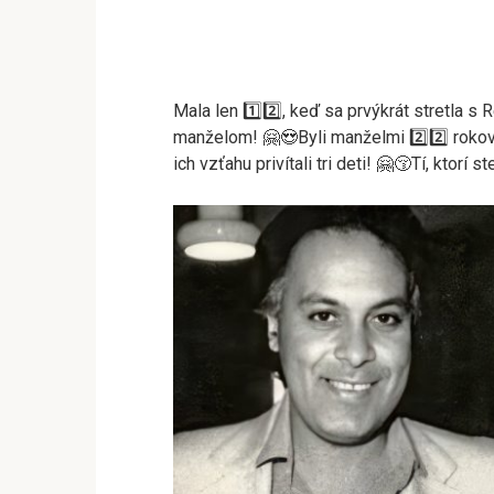
Mala len 1️⃣2️⃣, keď sa prvýkrát stretla s
manželom! 🤗😍Byli manželmi 2️⃣2️⃣ rokov
ich vzťahu privítali tri deti! 🤗😚Tí, ktorí s