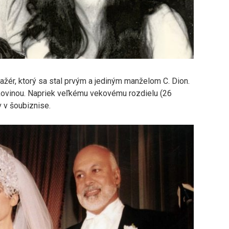
ažér, ktorý sa stal prvým a jediným manželom C. Dion.
akovinou. Napriek veľkému vekovému rozdielu (26
v v šoubiznise.