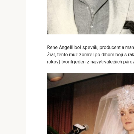
Rene Angelil bol spevák, producent a man
Žiaľ, tento muž zomrel po dlhom boji s r
rokov) tvorili jeden z najvytrvalejších páro