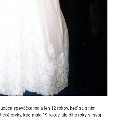
budúca speváčka mala len 12 rokov, keď sa s ním
tické prvky, keď mala 19 rokov, ale dlhé roky si svoj