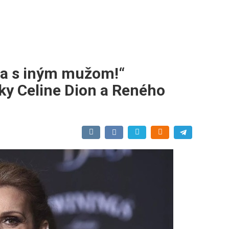
la s iným mužom!“
sky Celine Dion a Reného