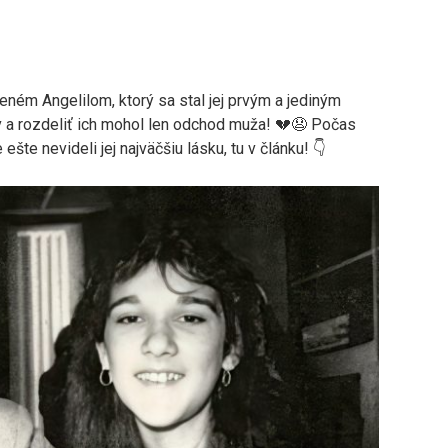
 Reném Angelilom, ktorý sa stal jej prvým a jediným
 a rozdeliť ich mohol len odchod muža! 💔😧 Počas
te ešte nevideli jej najväčšiu lásku, tu v článku! 👇