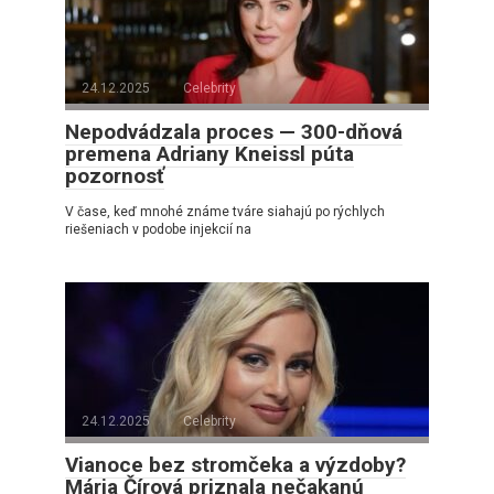
24.12.2025
Celebrity
Nepodvádzala proces — 300-dňová
premena Adriany Kneissl púta
pozornosť
V čase, keď mnohé známe tváre siahajú po rýchlych
riešeniach v podobe injekcií na
24.12.2025
Celebrity
Vianoce bez stromčeka a výzdoby?
Mária Čírová priznala nečakanú