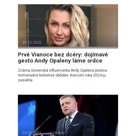
23.12.2025
Celebrity
Prvé Vianoce bez dcéry: dojímavé
gesto Andy Opaleny láme srdce
Známa slovenská influencerka Andy Opalena prežíva
mimoriadne bolestivé obdobie. Koncom roka 2024 ju
zasiahla
23.12.2025
Celebrity