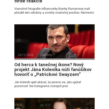
tvrdé reakcie
Vianočné fotografie influencerky Bianky Rumanovej mali
pôsobiť ako odvážny a zvodný sviatočný pozdrav. Namiesto
24.12.2025
Celebrity
Od herca k tanečnej ikone? Nový
projekt Jána Koleníka núti fanúšikov
hovoriť o „Patrickovi Swayzem“
Ján Koleník opäť ukázal, že presne vie, ako upútať
pozornosť. Na Instagrame zverejnil prvé