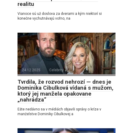
realitu
Vianoce sú už doslova za dverami a kým niektorí si
konečne vychutnávajú voľno, na
24.12.2025
Celebrity
Tvrdila, že rozvod nehrozí — dnes je
Dominika Cibulková vídaná s mužom,
ktorý jej manžela opakovane
„nahrádza“
Ešte nedávno sa v médiách objavili správy o kríze v
manželstve Dominiky Cibulkovej a