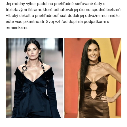
Jej módny výber padol na priehľadné sieťované šaty s
trblietavými flitrami, ktoré odhaľovali jej čiernu spodnú bielizeň.
Hlboký dekolt a priehľadnosť šiat dodali jej odvážnemu imidžu
ešte viac pikantnosti. Svoj vzhľad doplnila podpätkami s
remienkami.