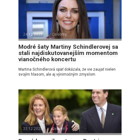
24.12.2025
Celebrity
Modré šaty Martiny Schindlerovej sa
stali najdiskutovanejším momentom
vianočného koncertu
Martina Schindlerová opäť dokázala, že vie zaujať nielen
svojím hlasom, ale aj výnimočným zmyslom
23.12.2025
Celebrity