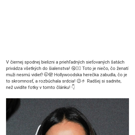
V čiernej spodnej bielizni a priehľadných sieťovaných šatách
privádza všetkých do šialenstva! 🤤❤️‍🔥 Toto je niečo, čo ženatí
muži nesmú vidieť! 🤭🫣 Hollywoodska herečka zabudla, čo je
to skromnosť, a rozbúchala srdcia! 😉🤌 Radšej si sadnite,
než uvidíte fotky v tomto článku! 👇