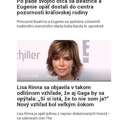
Po páde svojho otca sa Beatrice a
Eugenie opäť dostali do centra
pozornosti kráľovskej rodiny
Princezné Beatrice a Eugenie sa spoločne zúčastnili
tradičného vianočného obeda kráľa Karola III. uprostred
23.12.2025
Celebrity
Lisa Rinna sa objavila v takom
odlišnom vzhľade, že aj Gaga by sa
opýtala: „Si si istá, že to nie som ja?“
Nový vzhľad bol veľkým šokom
Lisa Rinna je opäť jednou z najviac diskutovaných hviezd –
na udeľovaní cien The