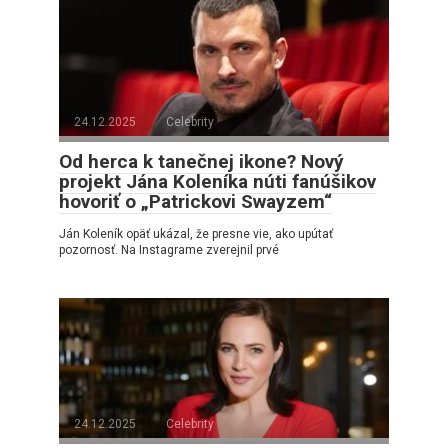
24.12.2025
Celebrity
Od herca k tanečnej ikone? Nový
projekt Jána Koleníka núti fanúšikov
hovoriť o „Patrickovi Swayzem“
Ján Koleník opäť ukázal, že presne vie, ako upútať
pozornosť. Na Instagrame zverejnil prvé
24.12.2025
Celebrity