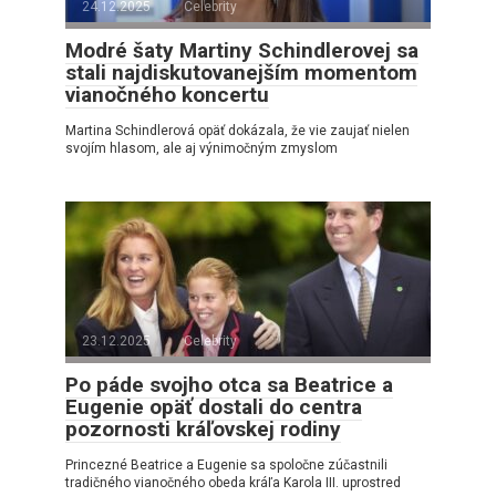
24.12.2025
Celebrity
Modré šaty Martiny Schindlerovej sa
stali najdiskutovanejším momentom
vianočného koncertu
Martina Schindlerová opäť dokázala, že vie zaujať nielen
svojím hlasom, ale aj výnimočným zmyslom
23.12.2025
Celebrity
Po páde svojho otca sa Beatrice a
Eugenie opäť dostali do centra
pozornosti kráľovskej rodiny
Princezné Beatrice a Eugenie sa spoločne zúčastnili
tradičného vianočného obeda kráľa Karola III. uprostred