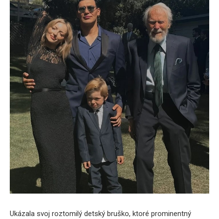
Ukázala svoj roztomilý detský bruško, ktoré prominentný