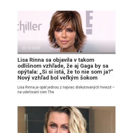
23.12.2025
Celebrity
Lisa Rinna sa objavila v takom
odlišnom vzhľade, že aj Gaga by sa
opýtala: „Si si istá, že to nie som ja?“
Nový vzhľad bol veľkým šokom
Lisa Rinna je opäť jednou z najviac diskutovaných hviezd –
na udeľovaní cien The