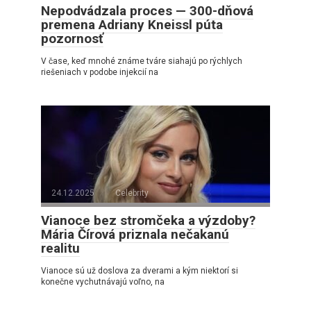
Nepodvádzala proces — 300-dňová
premena Adriany Kneissl púta
pozornosť
V čase, keď mnohé známe tváre siahajú po rýchlych
riešeniach v podobe injekcií na
24.12.2025
Celebrity
Vianoce bez stromčeka a výzdoby?
Mária Čírová priznala nečakanú
realitu
Vianoce sú už doslova za dverami a kým niektorí si
konečne vychutnávajú voľno, na