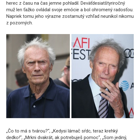
herec z času na čas jemne pohladil. Deväťdesiatštyriročný
muž len ťažko ovládal svoje emócie a bol ohromený radosťou.
Napriek tomu jeho výrazne zostarnutý vzhľad neunikol nikomu
z pozorných.
„Čo to má s tvárou?“, „Kedysi lámač sŕdc, teraz krehký
dedko!“, „Mrkni dvakrát, ak potrebuješ pomoc“, „Som jediný,