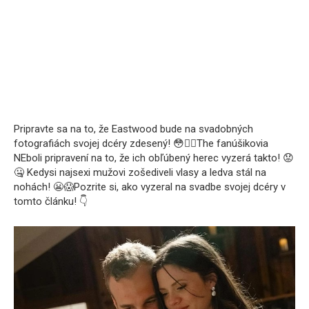
Pripravte sa na to, že Eastwood bude na svadobných
fotografiách svojej dcéry zdesený! 😳😵‍💫The fanúšikovia
NEboli pripravení na to, že ich obľúbený herec vyzerá takto! 😟
🤐 Kedysi najsexi mužovi zošediveli vlasy a ledva stál na
nohách! 😬😱Pozrite si, ako vyzeral na svadbe svojej dcéry v
tomto článku! 👇