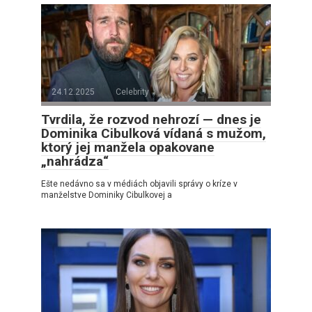
24.12.2025
Celebrity
Tvrdila, že rozvod nehrozí — dnes je
Dominika Cibulková vídaná s mužom,
ktorý jej manžela opakovane
„nahrádza“
Ešte nedávno sa v médiách objavili správy o kríze v
manželstve Dominiky Cibulkovej a