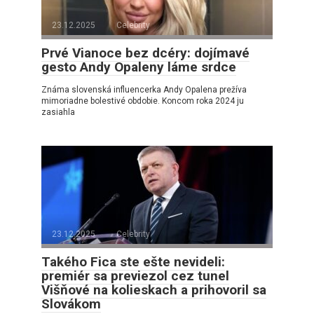
23.12.2025
Celebrity
Prvé Vianoce bez dcéry: dojímavé
gesto Andy Opaleny láme srdce
Známa slovenská influencerka Andy Opalena prežíva
mimoriadne bolestivé obdobie. Koncom roka 2024 ju
zasiahla
23.12.2025
Celebrity
Takého Fica ste ešte nevideli:
premiér sa previezol cez tunel
Višňové na kolieskach a prihovoril sa
Slovákom