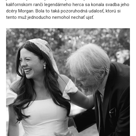
kalifornskom ranči legendárneho herca sa konala svadba jeho
dcéry Morgan. Bola to taká pozoruhodná udalosť, ktorú si
tento muž jednoducho nemohol nechať ujsť.