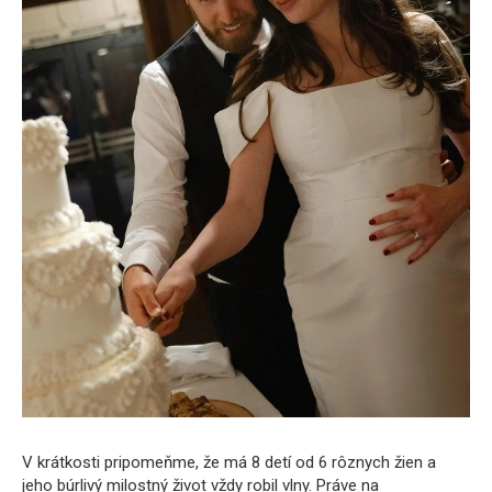
V krátkosti pripomeňme, že má 8 detí od 6 rôznych žien a
jeho búrlivý milostný život vždy robil vlny. Práve na