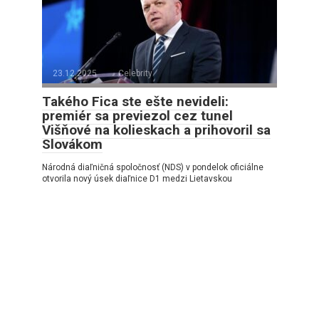
23.12.2025
Celebrity
Takého Fica ste ešte nevideli:
premiér sa previezol cez tunel
Višňové na kolieskach a prihovoril sa
Slovákom
Národná diaľničná spoločnosť (NDS) v pondelok oficiálne
otvorila nový úsek diaľnice D1 medzi Lietavskou