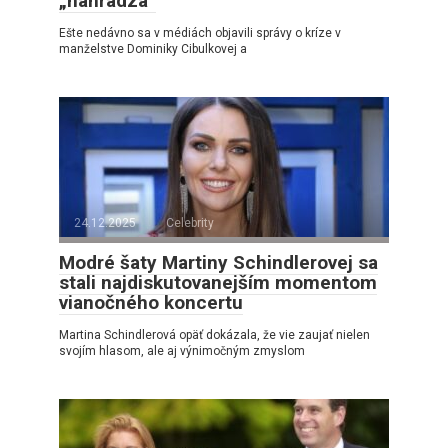
„nahrádza“
Ešte nedávno sa v médiách objavili správy o kríze v
manželstve Dominiky Cibulkovej a
24.12.2025
Celebrity
Modré šaty Martiny Schindlerovej sa
stali najdiskutovanejším momentom
vianočného koncertu
Martina Schindlerová opäť dokázala, že vie zaujať nielen
svojím hlasom, ale aj výnimočným zmyslom