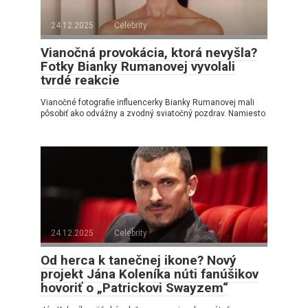
24.12.2025
Celebrity
Vianočná provokácia, ktorá nevyšla?
Fotky Bianky Rumanovej vyvolali
tvrdé reakcie
Vianočné fotografie influencerky Bianky Rumanovej mali
pôsobiť ako odvážny a zvodný sviatočný pozdrav. Namiesto
24.12.2025
Celebrity
Od herca k tanečnej ikone? Nový
projekt Jána Koleníka núti fanúšikov
hovoriť o „Patrickovi Swayzem“