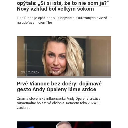
opýtala: „Si si istá, že to nie som ja?“
Nový vzhľad bol veľkým šokom
Lisa Rinna je opäť jednou z najviac diskutovaných hviezd –
na udeľovaní cien The
23.12.2025
Celebrity
Prvé Vianoce bez dcéry: dojímavé
gesto Andy Opaleny láme srdce
Známa slovenská influencerka Andy Opalena prežíva
mimoriadne bolestivé obdobie. Koncom roka 2024 ju
zasiahla