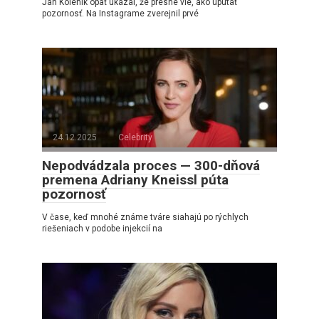
Ján Koleník opäť ukázal, že presne vie, ako upútať
pozornosť. Na Instagrame zverejnil prvé
24.12.2025
Celebrity
Nepodvádzala proces — 300-dňová
premena Adriany Kneissl púta
pozornosť
V čase, keď mnohé známe tváre siahajú po rýchlych
riešeniach v podobe injekcií na