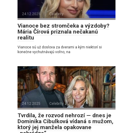
24.12.2025
Celebrity
Vianoce bez stromčeka a výzdoby?
Mária Čírová priznala nečakanú
realitu
Vianoce sú už doslova za dverami a kým niektorí si
konečne vychutnávajú voľno, na
24.12.2025
Celebrity
Tvrdila, že rozvod nehrozí — dnes je
Dominika Cibulková vídaná s mužom,
ktorý jej manžela opakovane