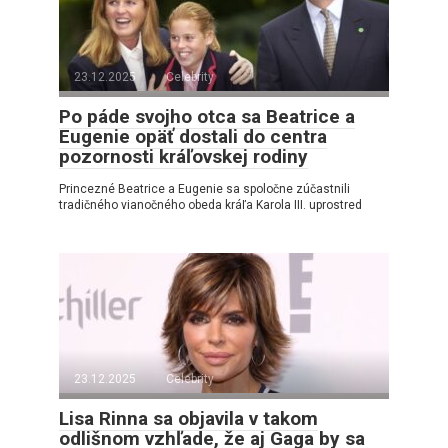
23.12.2025
Celebrity
Po páde svojho otca sa Beatrice a
Eugenie opäť dostali do centra
pozornosti kráľovskej rodiny
Princezné Beatrice a Eugenie sa spoločne zúčastnili
tradičného vianočného obeda kráľa Karola III. uprostred
23.12.2025
Celebrity
Lisa Rinna sa objavila v takom
odlišnom vzhľade, že aj Gaga by sa