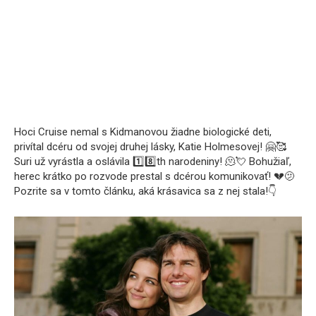
Hoci Cruise nemal s Kidmanovou žiadne biologické deti,
privítal dcéru od svojej druhej lásky, Katie Holmesovej! 🤗🥰
Suri už vyrástla a oslávila 1️⃣8️⃣th narodeniny! 🫠💘 Bohužiaľ,
herec krátko po rozvode prestal s dcérou komunikovať! 💔🫤
Pozrite sa v tomto článku, aká krásavica sa z nej stala!👇