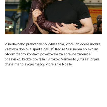
Z nedávneho prekvapivého vyhlásenia, ktoré ich dcéra urobila,
všetkým doslova spadla čeľusť. Keďže Suri nemá so svojím
otcom žiadny kontakt, považovala za správne zmeniť si
priezvisko, keďže dovŕšila 18 rokov. Namiesto „Cruise“ prijala
druhé meno svojej matky, ktoré znie Noelle.