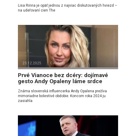
Lisa Rinna je opäť jednou z najviac diskutovaných hviezd –
na udeľovaní cien The
23.12.2025
Celebrity
Prvé Vianoce bez dcéry: dojímavé
gesto Andy Opaleny láme srdce
Známa slovenská influencerka Andy Opalena prežíva
mimoriadne bolestivé obdobie. Koncom roka 2024 ju
zasiahla