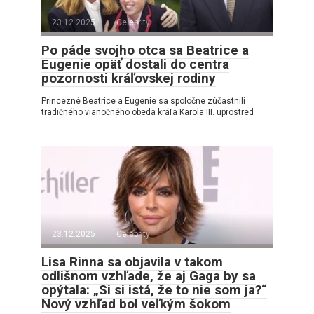
23.12.2025
Celebrity
Po páde svojho otca sa Beatrice a
Eugenie opäť dostali do centra
pozornosti kráľovskej rodiny
Princezné Beatrice a Eugenie sa spoločne zúčastnili
tradičného vianočného obeda kráľa Karola III. uprostred
23.12.2025
Celebrity
Lisa Rinna sa objavila v takom
odlišnom vzhľade, že aj Gaga by sa
opýtala: „Si si istá, že to nie som ja?“
Nový vzhľad bol veľkým šokom