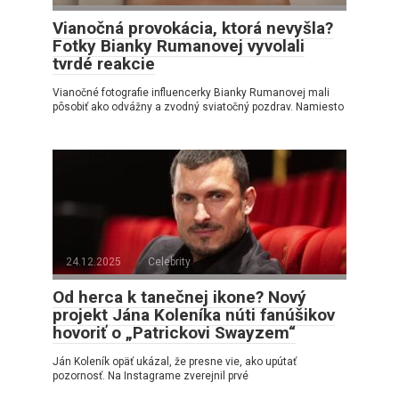
Vianočná provokácia, ktorá nevyšla?
Fotky Bianky Rumanovej vyvolali
tvrdé reakcie
Vianočné fotografie influencerky Bianky Rumanovej mali
pôsobiť ako odvážny a zvodný sviatočný pozdrav. Namiesto
24.12.2025
Celebrity
Od herca k tanečnej ikone? Nový
projekt Jána Koleníka núti fanúšikov
hovoriť o „Patrickovi Swayzem“
Ján Koleník opäť ukázal, že presne vie, ako upútať
pozornosť. Na Instagrame zverejnil prvé