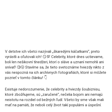
V detstve ich všetci nazývali „škaredými káčatkami“, preto
vyrástli a oľutovali ich! 😏💯 Celebrity, ktoré dnes uctievame,
boli len nešikovní tínedžeri, ktorí o sláve a uznaní nemohli ani
snívať! 🧐🫢 Stavíme sa, že tieto svetoznáme hviezdy nikto z
vás nespozná na ich archívnych fotografiách, ktoré si môžete
pozrieť v tomto článku! 👇
Existuje nedorozumenie, že celebrity a hviezdy šoubiznisu,
ktoré zbožňujeme, sú „zaručené“, nečelia bojom ani nemajú
neistotu na rozdiel od bežných ľudí. Všetci by sme však mali
mať na pamäti, že neboli celý život takí populárni a úspešní.