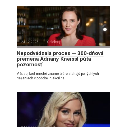
24.12.2025
Celebrity
Nepodvádzala proces — 300-dňová
premena Adriany Kneissl púta
pozornosť
V čase, keď mnohé známe tváre siahajú po rýchlych
riešeniach v podobe injekcií na