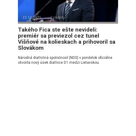
23.12.2025
Celebrity
Takého Fica ste ešte nevideli:
premiér sa previezol cez tunel
Višňové na kolieskach a prihovoril sa
Slovákom
Národná diaľničná spoločnosť (NDS) v pondelok oficiálne
otvorila nový úsek diaľnice D1 medzi Lietavskou