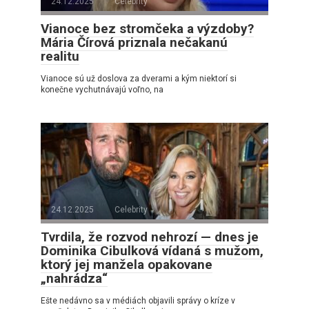
24.12.2025
Celebrity
Vianoce bez stromčeka a výzdoby?
Mária Čírová priznala nečakanú
realitu
Vianoce sú už doslova za dverami a kým niektorí si
konečne vychutnávajú voľno, na
24.12.2025
Celebrity
Tvrdila, že rozvod nehrozí — dnes je
Dominika Cibulková vídaná s mužom,
ktorý jej manžela opakovane
„nahrádza“
Ešte nedávno sa v médiách objavili správy o kríze v