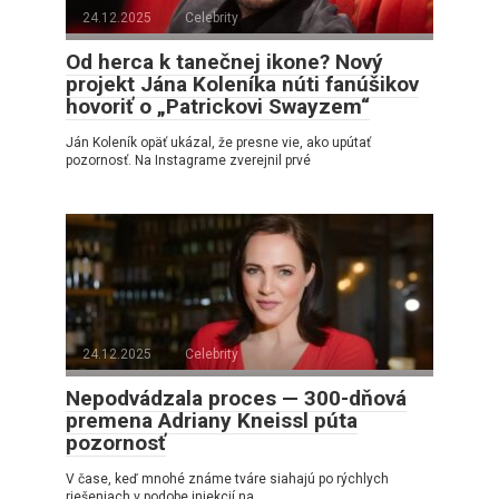
24.12.2025
Celebrity
Od herca k tanečnej ikone? Nový
projekt Jána Koleníka núti fanúšikov
hovoriť o „Patrickovi Swayzem“
Ján Koleník opäť ukázal, že presne vie, ako upútať
pozornosť. Na Instagrame zverejnil prvé
24.12.2025
Celebrity
Nepodvádzala proces — 300-dňová
premena Adriany Kneissl púta
pozornosť
V čase, keď mnohé známe tváre siahajú po rýchlych
riešeniach v podobe injekcií na