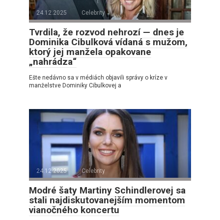
24.12.2025
Celebrity
Tvrdila, že rozvod nehrozí — dnes je
Dominika Cibulková vídaná s mužom,
ktorý jej manžela opakovane
„nahrádza“
Ešte nedávno sa v médiách objavili správy o kríze v
manželstve Dominiky Cibulkovej a
24.12.2025
Celebrity
Modré šaty Martiny Schindlerovej sa
stali najdiskutovanejším momentom
vianočného koncertu