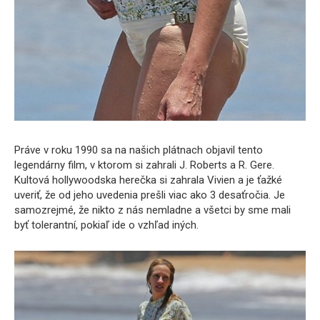
Práve v roku 1990 sa na našich plátnach objavil tento
legendárny film, v ktorom si zahrali J. Roberts a R. Gere.
Kultová hollywoodska herečka si zahrala Vivien a je ťažké
uveriť, že od jeho uvedenia prešli viac ako 3 desaťročia. Je
samozrejmé, že nikto z nás nemladne a všetci by sme mali
byť tolerantní, pokiaľ ide o vzhľad iných.