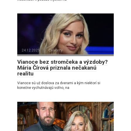
24.12.2025
Celebrity
Vianoce bez stromčeka a výzdoby?
Mária Čírová priznala nečakanú
realitu
Vianoce sú už doslova za dverami a kým niektorí si
konečne vychutnávajú voľno, na