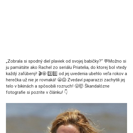
„Zobrala si spodný diel plaviek od svojej babičky?“ 💬Možno si
ju pamätáte ako Rachel zo seriálu Priatelia, do ktorej bol vtedy
každý zaľúbený! 🎬🤩 3️⃣0️⃣ od jej uvedenia ubehlo veľa rokov a
herečka už nie je rovnaká! 😬😱 Zvedaví paparazzi zachytili jej
telo v bikinách a spôsobili rozruch! 😤🤯 Škandalózne
fotografie si pozrite v článku! 👇