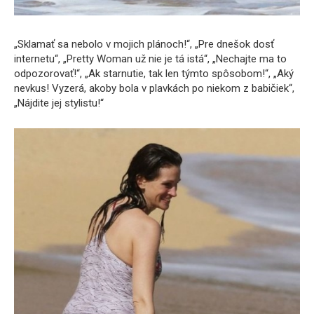
„Sklamať sa nebolo v mojich plánoch!“, „Pre dnešok dosť
internetu“, „Pretty Woman už nie je tá istá“, „Nechajte ma to
odpozorovať!“, „Ak starnutie, tak len týmto spôsobom!“, „Aký
nevkus! Vyzerá, akoby bola v plavkách po niekom z babičiek“,
„Nájdite jej stylistu!“