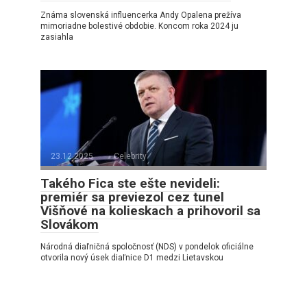
Známa slovenská influencerka Andy Opalena prežíva
mimoriadne bolestivé obdobie. Koncom roka 2024 ju
zasiahla
23.12.2025
Celebrity
Takého Fica ste ešte nevideli:
premiér sa previezol cez tunel
Višňové na kolieskach a prihovoril sa
Slovákom
Národná diaľničná spoločnosť (NDS) v pondelok oficiálne
otvorila nový úsek diaľnice D1 medzi Lietavskou