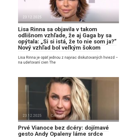
23.12.2025
Celebrity
Lisa Rinna sa objavila v takom
odlišnom vzhľade, že aj Gaga by sa
opýtala: „Si si istá, že to nie som ja?“
Nový vzhľad bol veľkým šokom
Lisa Rinna je opäť jednou z najviac diskutovaných hviezd –
na udeľovaní cien The
23.12.2025
Celebrity
Prvé Vianoce bez dcéry: dojímavé
gesto Andy Opaleny láme srdce