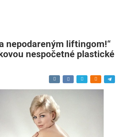
 a nepodareným liftingom!“
akovou nespočetné plastické