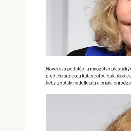
Novaková podstúpila množstvo plastických 
pred chirurgickou katastrofou bola ikonicko
keby zostala nedotknutá a prijala prirodze