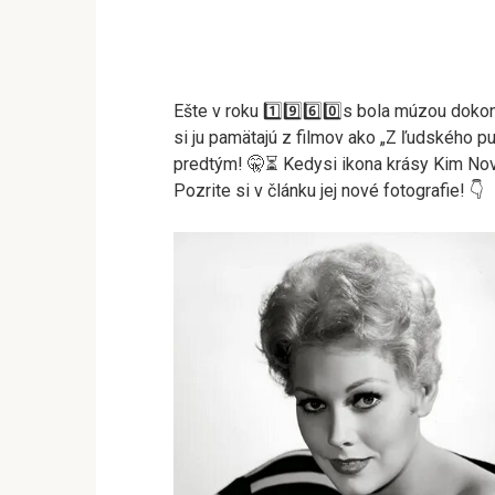
Ešte v roku 1️⃣9️⃣6️⃣0️⃣s bola múzou dokon
si ju pamätajú z filmov ako „Z ľudského put
predtým! 🤫⏳ Kedysi ikona krásy Kim No
Pozrite si v článku jej nové fotografie! 👇