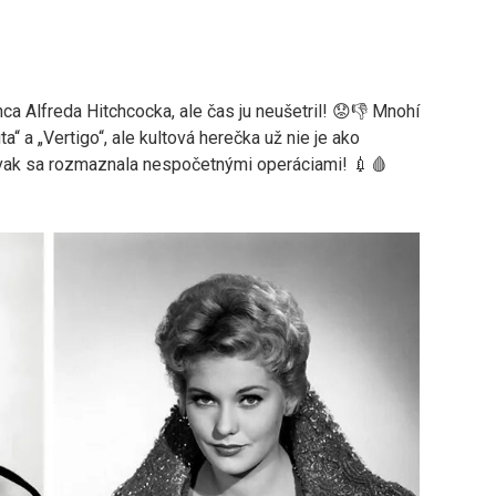
ca Alfreda Hitchcocka, ale čas ju neušetril! 😟👎 Mnohí
a“ a „Vertigo“, ale kultová herečka už nie je ako
vak sa rozmaznala nespočetnými operáciami! 💉🩸