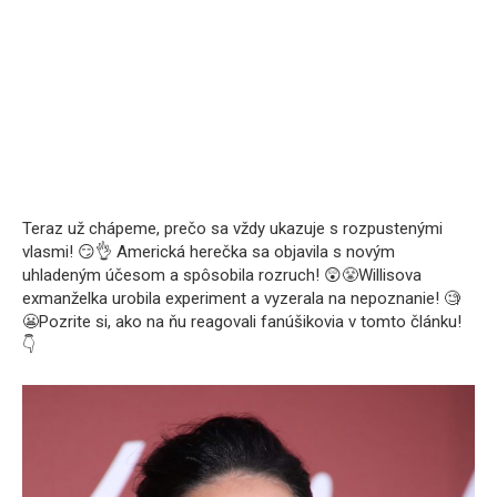
Teraz už chápeme, prečo sa vždy ukazuje s rozpustenými
vlasmi! 😏👌 Americká herečka sa objavila s novým
uhladeným účesom a spôsobila rozruch! 😲😤Willisova
exmanželka urobila experiment a vyzerala na nepoznanie! 🧐
😬Pozrite si, ako na ňu reagovali fanúšikovia v tomto článku!
👇