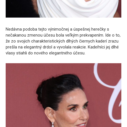
Nedávna podoba tejto výnimočnej a úspešnej herečky s
nečakanou zmenou účesu bola veľkým prekvapením. Ide o to,
že zo svojich charakteristických dlhých čiernych kaderí zrazu
prešla na elegantný drdol a vyvolala reakcie. Kadeřníci jej dlhé
vlasy stiahli do nového elegantného účesu.