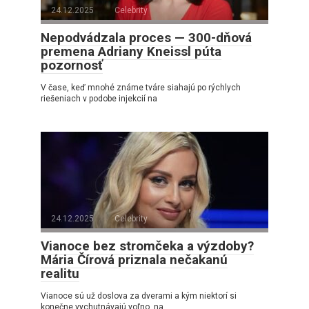
24.12.2025
Celebrity
Nepodvádzala proces — 300-dňová
premena Adriany Kneissl púta
pozornosť
V čase, keď mnohé známe tváre siahajú po rýchlych
riešeniach v podobe injekcií na
24.12.2025
Celebrity
Vianoce bez stromčeka a výzdoby?
Mária Čírová priznala nečakanú
realitu
Vianoce sú už doslova za dverami a kým niektorí si
konečne vychutnávajú voľno, na