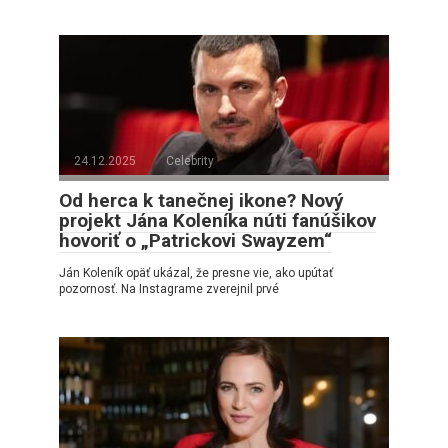
24.12.2025
Celebrity
Od herca k tanečnej ikone? Nový
projekt Jána Koleníka núti fanúšikov
hovoriť o „Patrickovi Swayzem“
Ján Koleník opäť ukázal, že presne vie, ako upútať
pozornosť. Na Instagrame zverejnil prvé