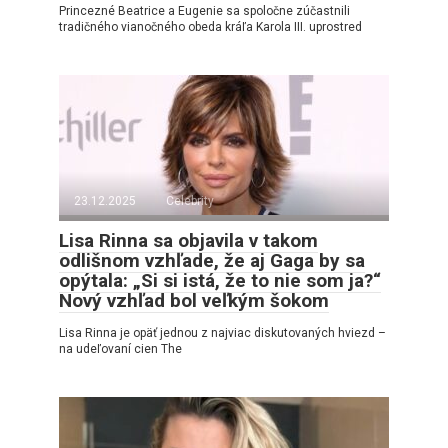
Princezné Beatrice a Eugenie sa spoločne zúčastnili
tradičného vianočného obeda kráľa Karola III. uprostred
23.12.2025
Celebrity
Lisa Rinna sa objavila v takom
odlišnom vzhľade, že aj Gaga by sa
opýtala: „Si si istá, že to nie som ja?“
Nový vzhľad bol veľkým šokom
Lisa Rinna je opäť jednou z najviac diskutovaných hviezd –
na udeľovaní cien The