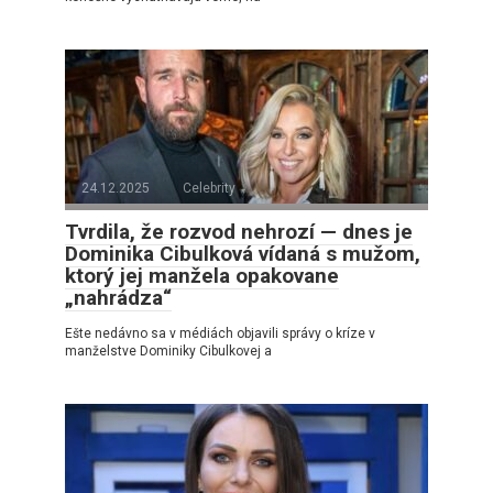
24.12.2025
Celebrity
Tvrdila, že rozvod nehrozí — dnes je
Dominika Cibulková vídaná s mužom,
ktorý jej manžela opakovane
„nahrádza“
Ešte nedávno sa v médiách objavili správy o kríze v
manželstve Dominiky Cibulkovej a