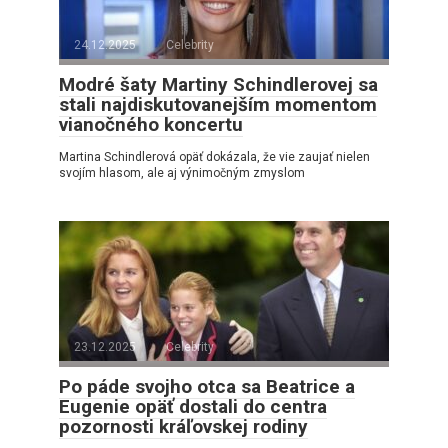
24.12.2025
Celebrity
Modré šaty Martiny Schindlerovej sa
stali najdiskutovanejším momentom
vianočného koncertu
Martina Schindlerová opäť dokázala, že vie zaujať nielen
svojím hlasom, ale aj výnimočným zmyslom
23.12.2025
Celebrity
Po páde svojho otca sa Beatrice a
Eugenie opäť dostali do centra
pozornosti kráľovskej rodiny