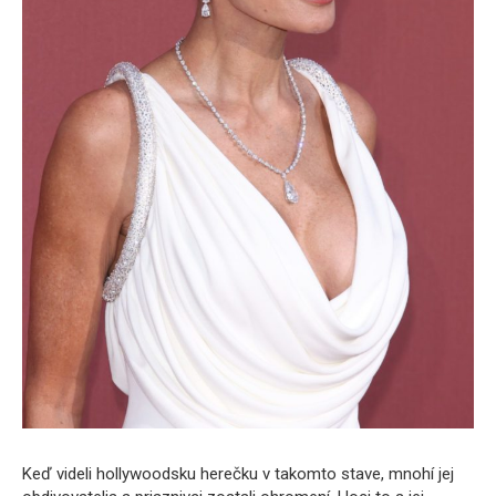
Keď videli hollywoodsku herečku v takomto stave, mnohí jej