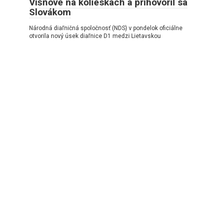
Višňové na kolieskach a prihovoril sa
Slovákom
Národná diaľničná spoločnosť (NDS) v pondelok oficiálne
otvorila nový úsek diaľnice D1 medzi Lietavskou