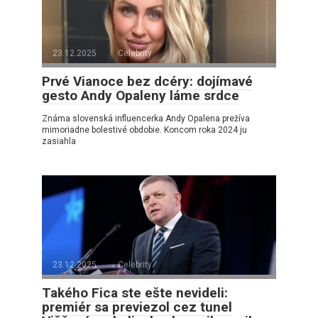
23.12.2025
Celebrity
Prvé Vianoce bez dcéry: dojímavé
gesto Andy Opaleny láme srdce
Známa slovenská influencerka Andy Opalena prežíva
mimoriadne bolestivé obdobie. Koncom roka 2024 ju
zasiahla
23.12.2025
Celebrity
Takého Fica ste ešte nevideli:
premiér sa previezol cez tunel