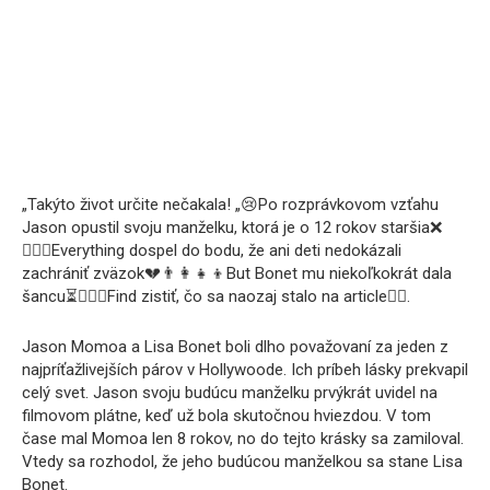
„Takýto život určite nečakala! „😢Po rozprávkovom vzťahu
Jason opustil svoju manželku, ktorá je o 12 rokov staršia❌
👩‍❤️‍👨Everything dospel do bodu, že ani deti nedokázali
zachrániť zväzok💔👨‍👩‍👧‍👦But Bonet mu niekoľkokrát dala
šancu⏳💁🏻‍♀️Find zistiť, čo sa naozaj stalo na article👇🏻.
Jason Momoa a Lisa Bonet boli dlho považovaní za jeden z
najpríťažlivejších párov v Hollywoode. Ich príbeh lásky prekvapil
celý svet. Jason svoju budúcu manželku prvýkrát uvidel na
filmovom plátne, keď už bola skutočnou hviezdou. V tom
čase mal Momoa len 8 rokov, no do tejto krásky sa zamiloval.
Vtedy sa rozhodol, že jeho budúcou manželkou sa stane Lisa
Bonet.