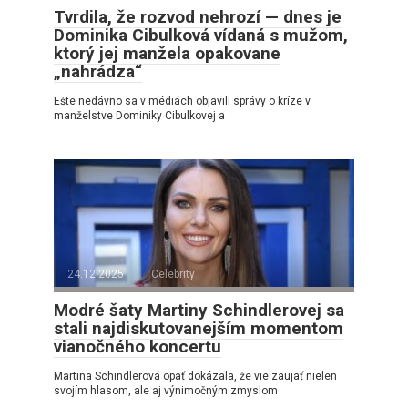
Tvrdila, že rozvod nehrozí — dnes je
Dominika Cibulková vídaná s mužom,
ktorý jej manžela opakovane
„nahrádza“
Ešte nedávno sa v médiách objavili správy o kríze v
manželstve Dominiky Cibulkovej a
24.12.2025
Celebrity
Modré šaty Martiny Schindlerovej sa
stali najdiskutovanejším momentom
vianočného koncertu
Martina Schindlerová opäť dokázala, že vie zaujať nielen
svojím hlasom, ale aj výnimočným zmyslom