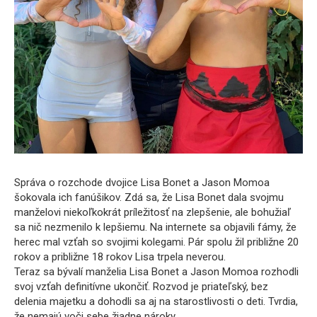
Správa o rozchode dvojice Lisa Bonet a Jason Momoa
šokovala ich fanúšikov. Zdá sa, že Lisa Bonet dala svojmu
manželovi niekoľkokrát príležitosť na zlepšenie, ale bohužiaľ
sa nič nezmenilo k lepšiemu. Na internete sa objavili fámy, že
herec mal vzťah so svojimi kolegami. Pár spolu žil približne 20
rokov a približne 18 rokov Lisa trpela neverou.
Teraz sa bývalí manželia Lisa Bonet a Jason Momoa rozhodli
svoj vzťah definitívne ukončiť. Rozvod je priateľský, bez
delenia majetku a dohodli sa aj na starostlivosti o deti. Tvrdia,
že nemajú voči sebe žiadne nároky.