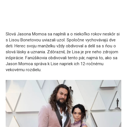
Slová Jasona Momoa sa naplnili a o niekoľko rokov neskôr si
s Lisou Bonetovou uviazali uzol. Spoločne vychovávajú dve
deti. Herec svoju manželku vždy obdivoval a delil sa s ňou o
slová lásky a uznania. Zdôraznil, že Lisa je pre neho zdrojom
inšpirácie. Fanúšikovia obdivovali tento pár, najmä to, ako sa
Jason Momoa správa k Lise napriek ich 12-ročnému
vekovému rozdielu.