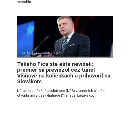
zasiahla
23.12.2025
Celebrity
Takého Fica ste ešte nevideli:
premiér sa previezol cez tunel
Višňové na kolieskach a prihovoril sa
Slovákom
Národná diaľničná spoločnosť (NDS) v pondelok oficiálne
otvorila nový úsek diaľnice D1 medzi Lietavskou