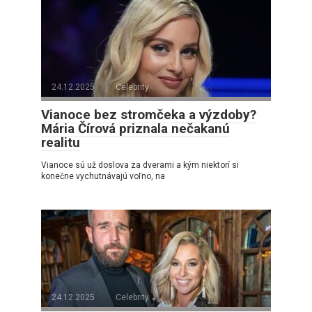
24.12.2025
Celebrity
Vianoce bez stromčeka a výzdoby?
Mária Čírová priznala nečakanú
realitu
Vianoce sú už doslova za dverami a kým niektorí si
konečne vychutnávajú voľno, na
24.12.2025
Celebrity