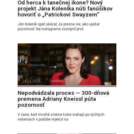
Od herca k tanečnej ikone? Nový
projekt Jána Koleníka núti fanúšikov
hovoriť o „Patrickovi Swayzem“
Ján Koleník opäť ukázal, že presne vie, ako upútať
pozornosť. Na Instagrame zverejnil prvé
24.12.2025
Celebrity
Nepodvádzala proces — 300-dňová
premena Adriany Kneissl púta
pozornosť
V čase, keď mnohé známe tváre siahajú po rýchlych
riešeniach v podobe injekcií na