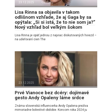
23.12.2025
Celebrity
Lisa Rinna sa objavila v takom
odlišnom vzhľade, že aj Gaga by sa
opýtala: „Si si istá, že to nie som ja?“
Nový vzhľad bol veľkým šokom
Lisa Rinna je opäť jednou z najviac diskutovaných hviezd –
na udeľovaní cien The
23.12.2025
Celebrity
Prvé Vianoce bez dcéry: dojímavé
gesto Andy Opaleny láme srdce
Známa slovenská influencerka Andy Opalena prežíva
mimoriadne bolestivé obdobie. Koncom roka 2024 ju