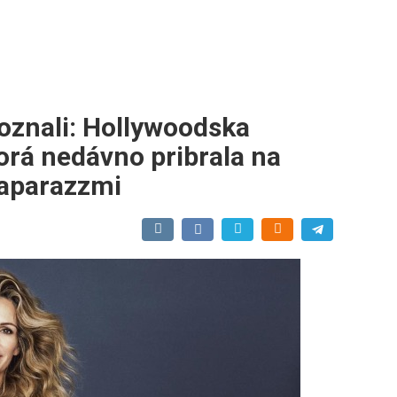
poznali: Hollywoodska
orá nedávno pribrala na
paparazzmi