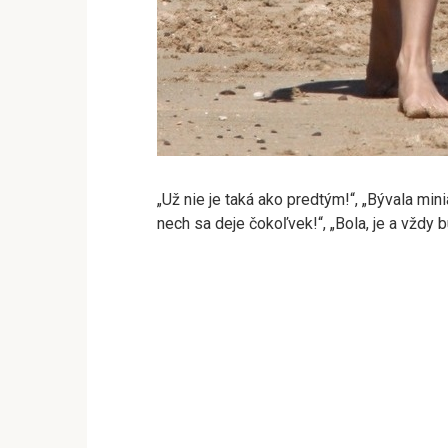
„Už nie je taká ako predtým!“, „Bývala min
nech sa deje čokoľvek!“, „Bola, je a vždy