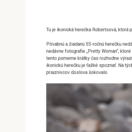
Tu je ikonická herečka Robertsová, ktorá p
Pôvabnú a žiadanú 55-ročnú herečku nedávn
nedávne fotografie „Pretty Woman“, ktoré 
tento pomerne krátky čas rozhodne výrazne
ikonickú herečku je ťažké spoznať. Na týcht
priaznivcov doslova šokovalo.