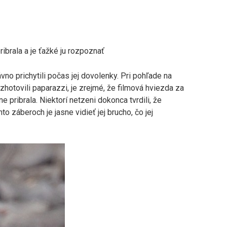
ribrala a je ťažké ju rozpoznať
o prichytili počas jej dovolenky. Pri pohľade na
zhotovili paparazzi, je zrejmé, že filmová hviezda za
 pribrala. Niektorí netzeni dokonca tvrdili, že
o záberoch je jasne vidieť jej brucho, čo jej