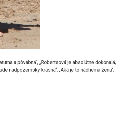
iatúrna a pôvabná“, „Robertsová je absolútne dokonalá,
 bude nadpozemsky krásna“, „Aká je to nádherná žena“.